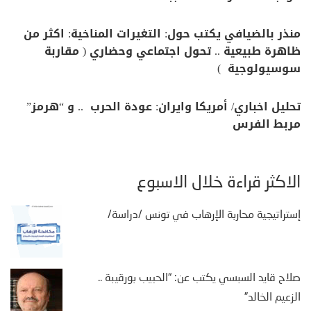
منذر بالضيافي يكتب حول: التغيرات المناخية: اكثر من
ظاهرة طبيعية .. تحول اجتماعي وحضاري ( مقاربة
سوسيولوجية )
تحليل اخباري/ أمريكا وايران: عودة الحرب .. و “هرمز”
مربط الفرس
الأكثر قراءة خلال الأسبوع
إستراتيجية محاربة الإرهاب في تونس /دراسة/
صلاح قايد السبسي يكتب عن: “الحبيب بورقيبة ..
الزعيم الخالد”