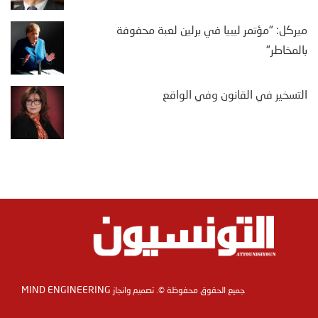
ميركل: "مؤتمر ليبيا في برلين لعبة محفوفة
بالمخاطر"
التسخير في القانون وفي الواقع
MIND ENGINEERING
جميع الحقوق محفوظة ©. تصميم وانجاز