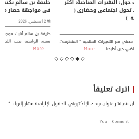
منذر بالضيافي يكتب حول: التغيرات المناخية: اكثر
من ظاهرة طبيعية .. تحول اجتماعي وحضاري (
مقاربة سوسيولوجية )
23 يوليو، 2026
كتب: منذر بالضيافي بدأت قصتي مع التغييرات المناخية ” المتطرفة”،
منذ نهاية ثمانينات القرن الماضي، حين أطردنا ...
More
اترك تعليقاً
لن يتم نشر عنوان بريدك الإلكتروني.
الحقول الإلزامية مشار إليها بـ
*