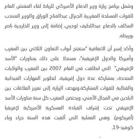
وشمل برنامج زيارة وزير الدفاع الأميركي للرباط لقاء المفتش العام
للقوات المسلحة المغربية الجنرال عبدالفتاح الوراق والوزير المنتدب
المكلف بالدفاع عبداللطيف لوديي، إضافة إلى وزير الخارجية ناصر
بوريطة.
وأكد إسبر أن الاتفاقية “ستفتح أبواب التعاون الثلاثي بين المغرب
وأميركا والدول الإفريقية”، مستدلا على ذلك بمناورات “الأسد
الإفريقي” التي انطلقت في العام 2007 بين المغرب والولايات
المتحدة، بمشاركة عدة دول إفريقية، لتطوير المهارات الميدانية
والقتالية للقوات المشاركة.وتهدف الزيارة إلى تعزيز العلاقات بين
البلدين في المجال الأمني، ويحتضن المغرب كل سنة مناورات الأسد
الإفريقي تحت إشراف القيادة العسكرية الأميركية لإفريقيا
(أفريكوم). وهي العملية التي ألغيت هذه السنة جراء وباء
كوفيد-19.