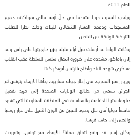
العام 2011.
ويلعب المغرب دورا متقدما في حلّ أزمة مالي بمواكبته جميع
المستجدات ودعمه المسار الانتقالي للبلاد، وذلك نظرا للصلات
التاريخية الوثيقة بين البلدين.
وكانت الرباط قد أرسلت قبل أيام قليلة وزير خارجيتها على راس وفد
إلى باماكو، مشددة على ضرورة انتقال سلسل للسلطة عقب انقلاب
عسكري شهده البلد وأطاح بالرئيس أبوبكر كيتا.
ويزور إسبر المغرب، في إطار جولة مغاربية، بدأها الأربعاء بتونس ثم
الجزائر، تسعى من خلالها الولايات المتحدة إلى مزيد تفعيل
دبلوماسيتها الدفاعية والسياسية في المنطقة المغاربية التي تشهد
تنافساً دوليا ًفي ظل وجود لاعبين من الوزن الثقيل على غرار روسيا
والصين إلى جانب فرنسا.
وكان إسبر قد وقع اتفاق مماثلاً الأربعاء مع تونس، وتعهدت