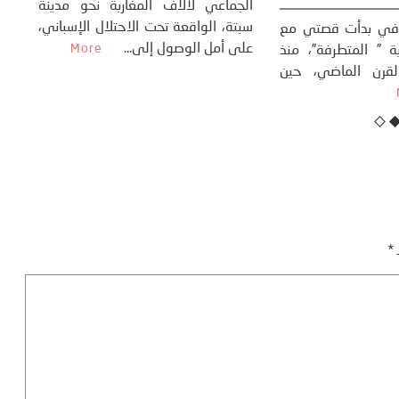
 القوة عالميًا، **
ال
تاريخ...
More
سب
كتب: منذر بالضيافي بدأت قصتي مع
عل
التغييرات المناخية ” المتطرفة”، منذ
نهاية ثمانينات القرن الماضي، حين
أطردنا ...
More
ـ
*