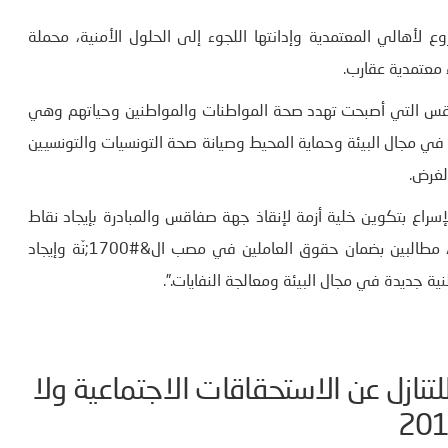
 لأهالي المعتمدية وإدانتها اللجوء إلى الحلول الأمنية، محملة
 معتمدية عقارب.
فاقس التي أصبحت تهدد صحة المواطنات والمواطنين وحياتهم وهي
في مجال البيئة وحماية المحيط وصيانة صحة التونسيات والتونسيين
لغرض.
إسراع بتكوين خلية أزمة لإنقاذ جهة صفاقس والمبادرة بإيجاد نقاط
تجميع وقتية بسقف زمني محدّد تحترم فيها الضمانات العلمية، مطالبين بضمان حقوق العاملين في مصب ال&#1700;نّة وإيجاد
ة جديدة في مجال البيئة ومعالجة النفايات.”.
للتنازل عن الاستحقاقات الاجتماعية ولا