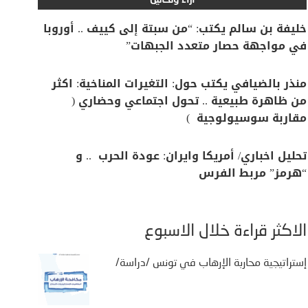
آراء وتحاليل
خليفة بن سالم يكتب: “من سبتة إلى كييف .. أوروبا
في مواجهة حصار متعدد الجبهات”
منذر بالضيافي يكتب حول: التغيرات المناخية: اكثر
من ظاهرة طبيعية .. تحول اجتماعي وحضاري (
مقاربة سوسيولوجية )
تحليل اخباري/ أمريكا وايران: عودة الحرب .. و
“هرمز” مربط الفرس
الأكثر قراءة خلال الأسبوع
إستراتيجية محاربة الإرهاب في تونس /دراسة/