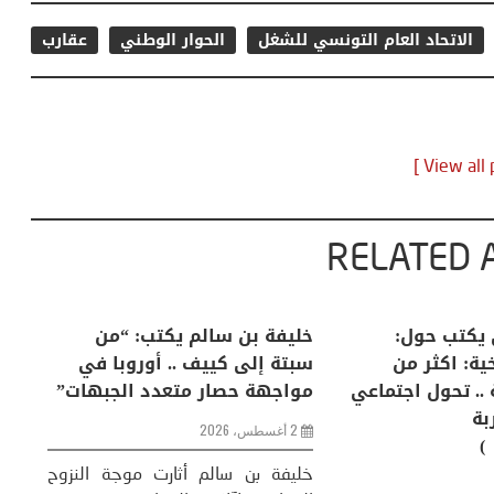
الاتحاد العام التونسي للشغل
الحوار الوطني
عقارب
RELATED 
لكبرى .. كيف
منذر بالضيافي يكتب حول:
خل
إنسان والعالم؟
التغيرات المناخية: اكثر من
سب
ظاهرة طبيعية .. تحول اجتماعي
مو
وحضاري ( مقاربة
سوسيولوجية )
ضيافي ** المنعطف
تحول السوسيولوجي،
خل
23 يوليو، 2026