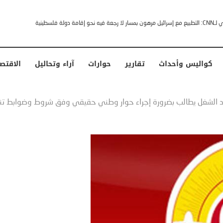
خشى ترامب” .. ردا على انتقادات وجهها له الرئيس الأمريكي
كواليس وأحداث
تقارير
حوارات
آراء وتحاليل
الاقتص
د الشغل يطالب بضرورة إجراء حوار وطني حقيقي وفق شروط وضوابط ت