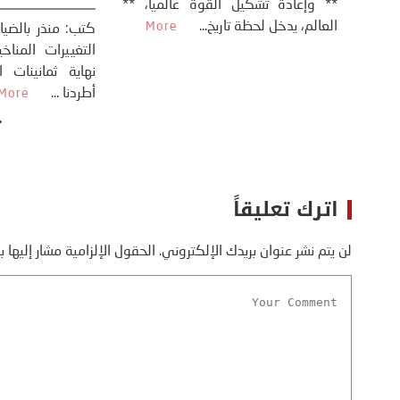
** وإعادة تشكيل
طلسي
الأمريكي دونالد ترامب إلى قصف
العالم، يدخل لحظة 
أسره،
ايران، وذلك ردا على ما اعتبره الرئيس
دونالد ترامب، ...
More
اترك تعليقاً
لن يتم نشر عنوان بريدك الإلكتروني.
الحقول الإلزامية مشار إليها ب