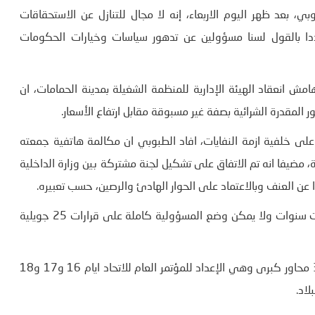
بي، بعد ظهر اليوم الاربعاء، إنه لا مجال للتنازل عن الاستحقاقات
 ولا عن الاتفاقيات الممضاة منذ سنة 2012، مشددا بالقول لسنا مسؤولين عن تدهور سياسات وخيارات الحكومات
امش انعقاد الهيئة الإدارية للمنظمة الشغيلة بمدينة الحمامات، ان
 المقدرة الشرائية بصفة غير مسبوقة مقابل ارتفاع الأسعار.
ى خلفية ازمة النفايات، افاد الطبوبي ان مكالمة هاتفية جمعته
ة، مضيفا انه تم الاتفاق على تشكيل لجنة مشتركة بين وزارة الداخلية
ن العنف وبالاعتماد على الحوار الهادئ والرصين، حسب تعبيره.
وقال إن هذه الأزمة ليست وليدة الصدفة بل هي نتيجة تراكمات سنوات ولا يمكن وضع المسؤولية كاملة على قرارات 25 جويلية
وأشار الامين العام لاتحاد الشغل إلى ان الهيئة الإدارية تضمنت 3 محاور كبرى وهي الإعداد للمؤتمر العام للاتحاد ايام 16 و17 و18
لاد.