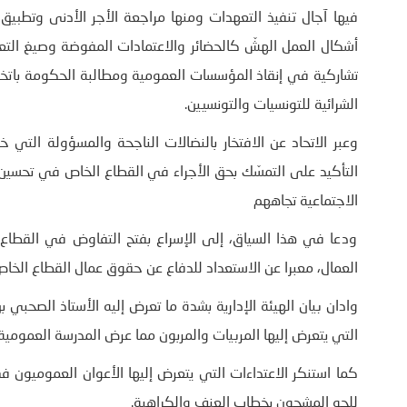
فيها آجال تنفيذ التعهدات ومنها مراجعة الأجر الأدنى وتطبيق ا
أشكال العمل الهشّ كالحضائر والاعتمادات المفوضة وصيغ الت
تشاركية في إنقاذ المؤسسات العمومية ومطالبة الحكومة باتخاذ إ
الشرائية للتونسيات والتونسيين.
وعبر الاتحاد عن الافتخار بالنضالات الناجحة والمسؤولة التي
التأكيد على التمسّك بحق الأجراء في القطاع الخاص في تحسين 
الاجتماعية تجاههم
ودعا في هذا السياق، إلى الإسراع بفتح التفاوض في القطاع ال
العمال، معبرا عن الاستعداد للدفاع عن حقوق عمال القطاع الخا
وادان بيان الهيئة الإدارية بشدة ما تعرض إليه الأستاذ الصحبي 
التي يتعرض إليها المربيات والمربون مما عرض المدرسة العمومية
كما استنكر الاعتداءات التي يتعرض إليها الأعوان العموميون 
للجو المشحون بخطاب العنف والكراهية.