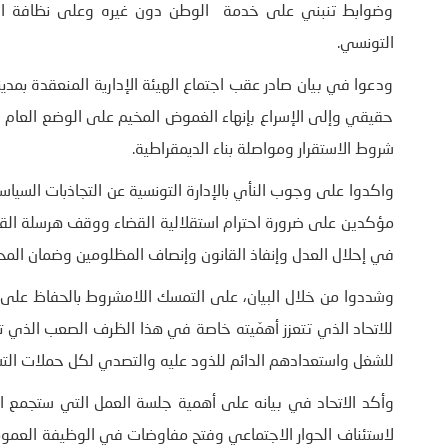
وضوابط تنبني على خدمة الوطن دون غيره وعلى نظافة الي
التونسي.
ودعوا في بيان صادر عقب اجتماع الهيئة الإدارية المنعقدة بمدي
حقيقي وإلى الإسراع بإنهاء الغموض المخيم على الوضع العام وو
شروط الاستقرار ومواصلة بناء الديمقراطية.
واكدوا على وجوب النأي بالإدارة التونسية عن التجاذبات السياسي
مؤكدين على ضرورة احترام استقلالية القضاء ووقف هرسلة الق
في إحلال العدل وإنفاذ القانون وإنصاف المظلومين وضمان المحا
وشددوا من خلال البيان، على التمسك اللامشروط بالحفاظ على 
للاتحاد الذي تتعزز أهمّيته خاصة في هذا الظرف الصعب الذي تمر ب
للشغل واستعدادهم الدائم للذود عليه والتصدي لكل حملات التشو
وأكد الاتحاد في بيانه على أهمية جلسة العمل التي ستجمع ا
لاستئناف الحوار الاجتماعي وفتح مفاوضات في الوظيفة العمومي