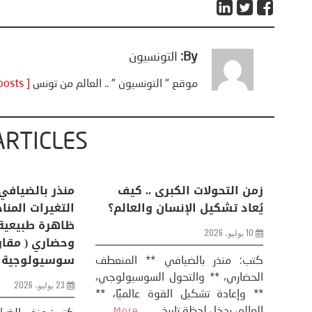
By:
التونسيون
موقع " التونسيون " .. العالم من تونس
[ View all posts ]
ARTICLES
اعات
تحليل اخباري/ أمريكا وايران:
زمن التحولات ا
من
عودة الحرب .. و “هرمز” مربط
يُعاد تشكيل ال
الفرس
10 يوليو، 2026
8 يوليو، 2026
كتب: منذر بال
الحضاري، ** وال
عيد،
تحليل – منذر بالضيافي عاد الرئيس
** وإعادة تشكيل
طلسي
الأمريكي دونالد ترامب إلى قصف
العالم، يدخل لحظة 