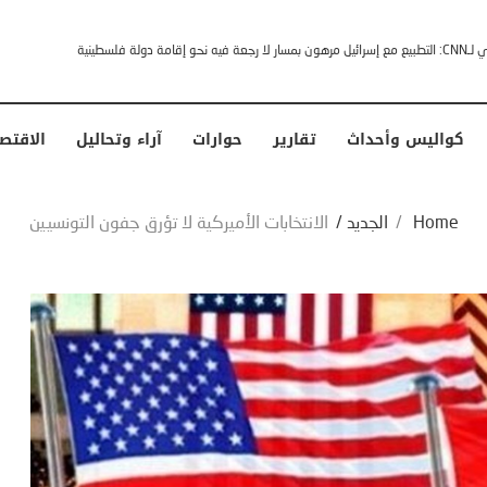
خشى ترامب” .. ردا على انتقادات وجهها له الرئيس الأمريكي
كواليس وأحداث
تقارير
حوارات
آراء وتحاليل
الاقتص
Home
/
الجديد
/
الانتخابات الأميركية لا تؤرق جفون التونسيين