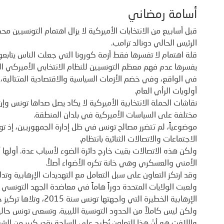
أسامة رمضاني
قبل أسابيع من الانتخابات الأميركية لا يزال اهتمام التونسيين م
الرئيس الحالي دونالد ترامب.
قلة اهتمام لا تفسرها فقط أزمة كورونا التي جعلت الناس يتاب
يفسرها عدم فهم معظم التونسيين للنظام الانتخابي الأميركي ال
في الواقع، وفي خضم الأزمات السياسية والاقتصادية المتتالية، 
أولويات الرأي العام.
نقاشات الحملة الانتخابية الأميركية لا يكاد يصل صداها تونس وإن
مختلفة على السياسات الأميركية في بلدان المنطقة.
موضوعياً، لم تتضرر مصالح تونس في ظل إدارة الجمهوريين، إذ 
الاجتماعات والاتصالات الثنائية بانتظام.
ولكن هذه الاتصالات بقيت خارج دائرة الضوء لأسباب عدة. أولها أن
الأمني والعسكري وهي خانة تكره الأضواء أصلاً.
وقد ارتكز التعاون على سبل التعامل مع التهديدات الإرهابية وتدا
ولعبت الولايات المتحدة دوراً هاماً في معاضدة الجهد التونسي ل
ولكن ليس كاملاً من الحدود التونسية الليبية. وتسعى تونس حالياً
واللافت هو أنّ هذا التعاون يُطرح على الساحة بقدر كبير من الش