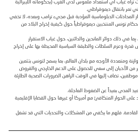
 تراه غياب أَي استعداد ملموس لدى الغرب (بحكوماته الليبرالية
ي تمر بانتقال ديموقراطي.
المحادثات الدبلوماسية المؤدبة قبل مجيء ترامب وبعده، لا تخفي
حكام تونس المنتخبين ديموقراطياً حول كيفية إخراج البلاد من
بِما في ذلك دوائر المانحين والدائنين، حول غياب الاستقرار
 قدرة وعزم السلطات والطبقة السياسية المحيطة بها على إخراج
ازنة ومتعددة الأوجه مع بلدان العالم، بما يسمح لتونس بتثمين
ثير من الأحيان إلى سعي للحصول على الدعم الخارجي والقروض
 موظفين، تضاف إليها في الوقت الراهن الضرورات الصحية الطارئة
د المدى بعيداً عن الضغوط العاجلة.
اد على الحوار المتكافئ مع أميركا أو غيرها حول القضايا الإقليمية
ية القادمة. فلهم ما يكفي من المشكلات والتحديات التي قد تشغل