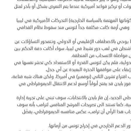
ات أو تركيز قواعد أميركية عندما يتم التعرض بشكل أو بآخر لمثل
ناتها المهتمة بالسياسة الخارجية) التحركات الأميركية في ليبيا
ية، وهي أزمة كانت مكلفة جداً لتونس منذ سقوط نظام القذافي
ا يوحي بالاصطفاف الإقليمي أو الدولي. وتتمحور التساؤلات عن
واشنطن في لعب دور نشيط في ليبيا، سواء أكانت دفة الحكم بين
ى مواصلة الانسحاب من المنطقة.
الدولية، فلم يكن لتونس القدرة أو الاستعداد كي تحشر نفسها في
بقاء على مواقفها الحذرة البعيدة عن أي جدل.
قتراع تشرين الثاني (نوفمبر) في أميركا. ولكن هناك شبه قناعة،
فوز بايدن قد يفتح أبواباً أوسع لدعم الانتقال الديموقراطي في
طي الجديد، إن فاز بايدن بالانتخابات، سوف تبني على تجربة إدارة
ونسية، كما تستند الى تصريحات المرشح المنافس لترامب بأنه سوف
اب هذا الرأي أن ترامب، عكس منافسه الديموقراطي، يفضّل
 الدعم الخارجي في إخراج تونس من أزماتها.