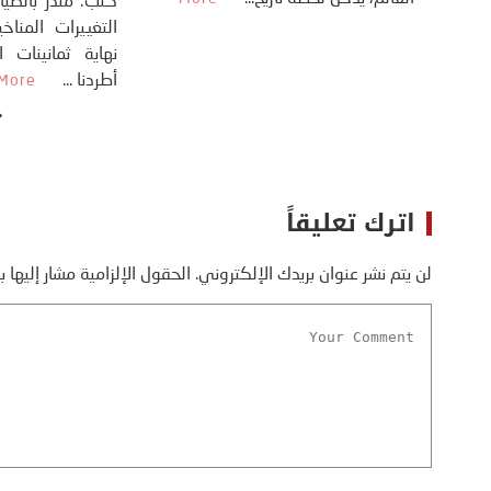
أسره،
ايران، وذلك ردا على ما اعتبره الرئيس
دونالد ترامب، ...
More
اترك تعليقاً
لن يتم نشر عنوان بريدك الإلكتروني.
الحقول الإلزامية مشار إليها ب