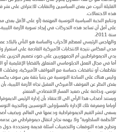
القليلة أثيرت من بعض السياسيين والنقابات للاعتراض على نشر قو
هذه الاحتمالات.
وتتابع النخبة السياسية التونسية المهتمة (أو على الأقل بعض مكوّ
على أمل أن تساعد هذه التحركات في إيجاد تسوية الأزمة الليب
سنة 2011.
والهاجس الرئيسي لمعظم الأحزاب والساسة هو النأي بالبلاد عم
مدى انعكاس نتيجة الانتخابات الأميركية القادمة على استمرار 
يدي الديموقراطيين أم الجمهوريين على ضوء تصميم الحزبين عل
أما في مجال العمل الدبلوماسي المتعلق بالقضايا الإقليمية أو 
تقاطعات أو تناقضات حساسة مع المواقف الأميركية، وفضّلت الإ
وليس هناك على الساحة التونسية من يتنبأ بثقة بمن سوف يكسب ا
بغض النظر عن الموقف الأميركي المقبل تجاه الأزمة الليبية، بأن 
تونس، وخاصة على صعيد المسار الاقتصادي المتعثر.
ويستند أصحاب هذا الرأي الى الاعتقاد بأن إدارة الرئيس الديموقرا
أوباما ومعرفة تلك الإدارة بالمسؤولين التونسيين وبالتجربة الت
يسعى لنشر القيم الديموقراطية ودعمها في العالم. ويضيف أصح
“الأنظمة السلطوية” ولا يهمه نجاح انتقال ديموقراطي من عدمه.
وتطرح هذه التوقعات والتخمينات أسئلة قديمة ومتجددة حول دور