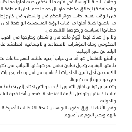
وكانت النخبة التونسية في فترة ما لا تخفي خيبة أملها مما كانت
والمحافظة) لإطلاق مخطط مارشال جديد لدعم بلدان المنطقة الت
في الوقت نفسه، كانت دوائر الحكم في واشنطن، في خارج إطار 
من ناحيتها خيبة أملها من غياب الرؤية المستقبلية الواضحة لدى 
مطباتها السياسية وركودها الاقتصادي.
ولا تزال هناك لهذا الْيَوْمَ مآخذ في واشنطن وخارجها في الغرب، 
الحكومي وقلة المؤشرات الاقتصادية والاجتماعية المطمئنة على
البلاد من عنق الزجاجة.
والمثير للانشغال هو أنه في غياب أرضية ملائمة لنسج علاقات متو
طاقتها البشرية، يتحول تعاون تونس مع شركائها الأجانب في ك
اللازمة من أجل تأمين الحاجيات الأساسية من أمن وغذاء وجرايات
في مواجهة أزمة كورونا.
وتضيع عن تونس آفاق التعاون الأرحب والتي تحتاج إلى تخطيط بعي
غياب الاستقرار وتواصل الأزمة الاقتصادية يضعفان أيضاً قدرة البل
والدولية.
وفِي الأثناء لا تؤرق جفون التونسيين نتيجة الانتخابات الأميرك
بالهم وتطير النوم عن أعينهم.