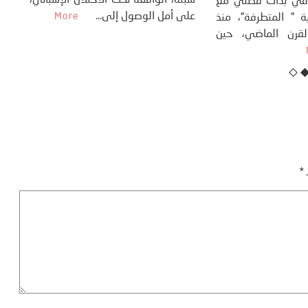
سب
كتب: منذر بالضيافي بدأت قصتي مع
عل
التغييرات المناخية ” المتطرفة”، منذ
نهاية ثمانينات القرن الماضي، حين
أطردنا ...
More
ـ
*