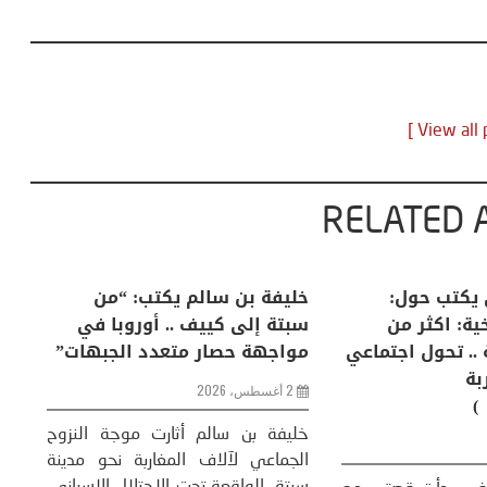
RELATED 
لكبرى .. كيف
منذر بالضيافي يكتب حول:
خل
إنسان والعالم؟
التغيرات المناخية: اكثر من
سب
ظاهرة طبيعية .. تحول اجتماعي
مو
وحضاري ( مقاربة
سوسيولوجية )
ضيافي ** المنعطف
تحول السوسيولوجي،
خل
23 يوليو، 2026
 القوة عالميًا، **
ال
تاريخ...
More