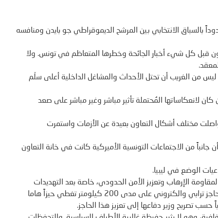
حدوداً بالسباق الانتخابي بين المرشح الديموقراطي جو بايدن ومنافسه
عون قبل كل شيء أخبار الجائحة وخطرها المتعاظم في تونس. ولا
معقد.
ليس من الغريب أن تحتل الأحداث والمشاغل الداخلية أعلى سلّم
 كان لانعكاساتها المُحتملة تأثير مباشر وغير مباشر على صعد
تواصلت مختلف أشكال التعاون بعيدة عن الأزمات واستمرت
 جانباً من الاجتماعات التونسية الأميركية كانت في خانة التعاون
عيات الوضع في ليبيا.
مقاومة الاٍرهاب وتعزيز الأمن الحدودي، خاصة بعد التهديدات
الإرهابية الخطيرة التي واجهتها تونس سنة 2015، وتلاها تركيز حاجز ترابي والكتروني على مدى 200 كيلومتر تغطي حيزاً هاما
 حسب تصريح وزير دفاعها إلى تعزيز هذا الحاجز.
فافية، وهو لا يثير حفيظة غالبية الأطراف السياسية. والتحفظات