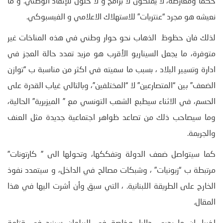
حكما ومعارضة، لا يملكون لا برامج و لا حلول للإنقاذ الوطني. و ما
نعيشه هو مجرد “عنتريات” للاستهلاك الاعلامي و الفيسبوكي.
لذلك فان حظوظ الذهاب نحو حوار وطني في هذه المناخات غير
متوفرة، ما يجعل السيناريو الأقرب هو مزيد تمدد حالة العجز في
ادارة وتسيير البلاد ، بسبب ما سميته في اكثر من مناسبة ب “توازن
الضعف” بين “المتصارعين” لا “المختلفين”، وبالتالي غياب القدرة على
الحسم، في الاثناء سيطبع الشعب التونسي مع ” الميزيرية” الحالية،
وما سيصاحب ذلك من تصاعد ظواهر اجتماعية جديدة مثل العنف
والجريمة.
كما سيتواصل ضعف الدولة وتفككها، وتحولها الى ” كارتونات”
مرتبطة ب “زبونيات” ، وشبكات مصالح في الداخل، و سيتمدد نفوذ
الخارج على الطريقة اللبنانية. ، التي سبق وأن أشرت اليها في هذا
المقال.