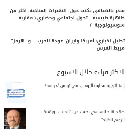
منذر بالضيافي يكتب حول: التغيرات المناخية: اكثر من
ظاهرة طبيعية .. تحول اجتماعي وحضاري ( مقاربة
سوسيولوجية )
تحليل اخباري/ أمريكا وايران: عودة الحرب .. و “هرمز”
مربط الفرس
الأكثر قراءة خلال الأسبوع
إستراتيجية محاربة الإرهاب في تونس /دراسة/
صلاح قايد السبسي يكتب عن: “الحبيب بورقيبة ..
الزعيم الخالد”