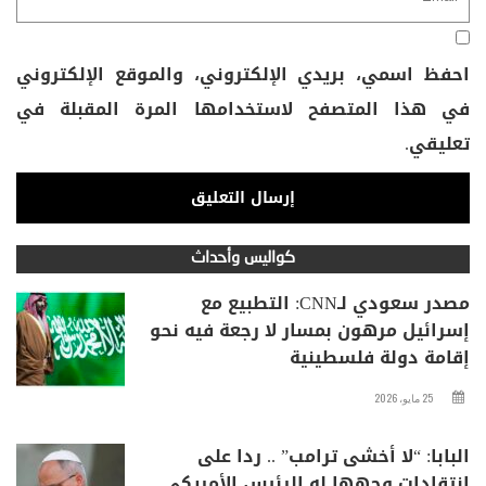
احفظ اسمي، بريدي الإلكتروني، والموقع الإلكتروني
في هذا المتصفح لاستخدامها المرة المقبلة في
تعليقي.
كواليس وأحداث
مصدر سعودي لـCNN: التطبيع مع
إسرائيل مرهون بمسار لا رجعة فيه نحو
إقامة دولة فلسطينية
25 مايو، 2026
البابا: “لا أخشى ترامب” .. ردا على
انتقادات وجهها له الرئيس الأمريكي