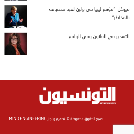
ميركل: "مؤتمر ليبيا في برلين لعبة محفوفة
بالمخاطر"
التسخير في القانون وفي الواقع
MIND ENGINEERING
جميع الحقوق محفوظة ©. تصميم وانجاز