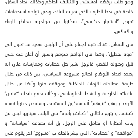
وهو طلب يرفضه المشيشي والائتلاف الحاكم وكذلك اتحاد الشغل،
خاصة في هذا الظرف الذي تمر به البلاد، وهي تواجه استحقاقات
تفرض “استقرار حكومي”، يمكنها من مواجهة مخاطر الوباء
والافلاس.
في المقابل، هناك شبه اجماع على أن الرئيس سعيد قد تحول الى
“قوة تعطيل”، وهذا في الواقع متوقع وسبق أن أعلن عنه حتى
قبل وصوله للقصر، فالرجل تشير كل خطاباته وممارساته على أنه
بصدد اعداد الأوضاع لصالح مشروعه السياسي، يبرز ذلك من خلال
طريقة معالجته للأزمات الداخلية وموقفه منها وأيضا من خلال
علاقاته الخارجية والنشاط الدبلوماسي، وكأنه يدفع باتجاه “تعفين”
الأوضاع وهو “يتوهم” أنه سيكون المستفيد، وسيقدم حينها نفسه
كمنقذ، و يتربع بالتالي “كحاكم بأمره” في البلاد، سيناريو ليس من
بنات أفكارنا أو تحامل على الرجل، بل أنه تصدقه “سياساته” و
“مواقفه” و “خطاباته”، التي تبشر بالحلم ب “مشروع” اخر يقوم على