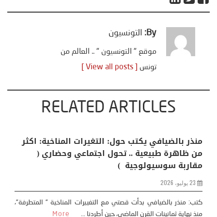
By:
التونسيون
موقع " التونسيون " .. العالم من
تونس
[ View all posts ]
RELATED ARTICLES
منذر بالضيافي يكتب حول: التغيرات المناخية: اكثر
من ظاهرة طبيعية .. تحول اجتماعي وحضاري (
مقاربة سوسيولوجية )
23 يوليو، 2026
كتب: منذر بالضيافي بدأت قصتي مع التغييرات المناخية ” المتطرفة”،
منذ نهاية ثمانينات القرن الماضي، حين أطردنا ...
More