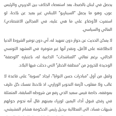
يحصل في لبنان بالضبط، بعد استعصاء الخلاف بين الحريري والرئيس
عون، وهو ما يجعل “السيناريو” اللبناني غير بعيد عن بلادنا، لو
استمرت الأوضاع على ما هي عليه، في المجالين الاقتصادي/
المالي والسياسي.
لا يمكن الحديث عن حوار دون تمهيد له، أي دون توفير الشروط الدنيا
لانطلاقته على الأقل، ونقدر أنها غير متوفرة في المشهد التونسي
الحالي، برغم تعالي “المناشدات” الداعية له، باعتباره “الوصفة”
الوحيدة للخروج من “منطقة الخطر” التي دخلت فيها البلاد.
ولعل من أول “مبادرات حسن النوايا”، ايجاد “تسوية” على قاعدة لا
غالب ولا مغلوب لأزمة التحوير الوزاري، اذ نلاحظ تمسك كل طرف
بموقفه، خاصة قيس سعيد الذي رفع من شروطه السابقة، المتمثلة
في رفض قبول أداء اليمين لوزراء بعينهم قال أنه تحوم حولهم
شبهات فساد، الى المطالبة برحيل رئيس الحكومة هشام المشيشي،