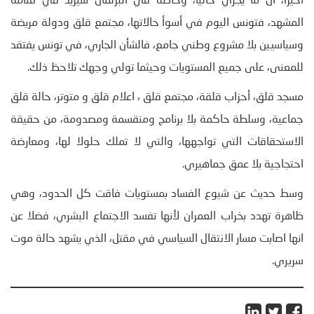
اخيرا، ان ما يجري حاليا، وخاصة في البرلمان سيزيد في قتامة
المشهد، فتونس اليوم في أسوأ حالاتها، مجتمع قلق ودولة مريضة
وسياسيين بلا مشروع وطني جامع، فالشأن الجاري، في تونس يفتقد
للمعنى، على جميع المستويات وحيثما تولي وجهك تلاحظ ذلك.
مسجد قلق، أحزاب قلقة، مجتمع قلق ، اعلام قلق و متوتر، حالة قلق
جماعية، وسلطة حاكمة بلا برنامج ومنقسمة ومصدومة، من حقيقة
الاستحقاقات التي تواجهها، والتي لا تملك حلولا لها، ومعارضة
احتجاجية بلا عمق جماهيري.
وسط حديث عن شيوع الفساد بمستويات فاقت كل الحدود، وهي
ظاهرة تهدد بخراب العمران لأنها تفسد الاجتماع البشري، فضلا عن
انها اصابت مسار الانتقال السياسي في مقتل، الذي يشهد حالة موت
سريري.