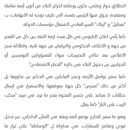
لانطلاق حوار وطني، تكون بوصلته اخراج البلاد من أتون أزمة شاملة
ومعقدة، تحول فيها الرئيس نفسه، الى طرف توجه له الاتهامات، ب
“تعطيل” و “ارباك” السير العادي لاشتغال مؤسسات الدولة.
كما يأتي اعلان الطبوبي في ظل تمدد ازمة الثقة بين كل من القصر
من جهة و الائتلاف الحكومي والبرلمان من جهة ثانية، واطلالة شبح
الافلاس بعد تتالي التصريحات سواء للمسؤولين التونسيين أو
الدوليين عن دخول البلاد في دائرة “الخطر الاقتصادي”.
كما سمح تواصل الأزمة وعجز الفاعلين في الحكم عن تجاوزها بل
أكثر من ذلك “تمترس” كل جهة بموقفها، والاستمرار في ارسال
خطابات لا تساعد على تجسير الفجوة بقدر ما تزيد في مزيد “سكب
الزيت على النار” كما يقال.
وهو ما سمح للخارج بوضع أنفه وبقة في الشأن الداخلي، عبر تدخل
قوي وفاضح للسفارات، في محاولة ل “الوساطة” على غرار ما