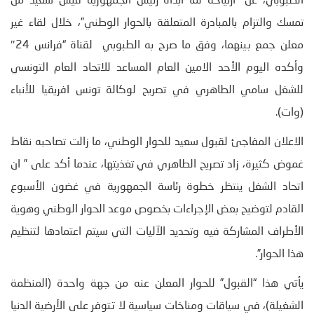
الطبوبي، عن “ارتياحه لما ابداه رئيس الجمهورية قيس سعيد من
تمسك والتزام بالمبادرة المتعلقة بالحوار الوطني”، خلال لقاء غير
معلن جمع بينهما، وفق ما صرح به الطبوبي لقناة “فرانس 24″
وأكده اليوم الأحد الامين العام المساعد للاتحاد العام التونسي
للشغل سامي الطاهري في تصريح لوكالة تونس افريقيا للأنباء
(وات).
الاعلان المفاجئ لقبول سعيد للحوار الوطني، ما زالت تصاحبه نقاط
غموض كثيرة، زاد تصريح الطاهري في تغذيتها، عندما أكد على ” ان
اتحاد الشغل ينتظر خطوة رئاسة الجمهورية في غضون الأسبوع
القادم لتوضيح بعض الإجراءات بخصوص موعد الحوار الوطني وهوية
الأطراف المشاركة فيه وتحديد الآليات التي سيتم اعتمادها لتنظيم
هذا الحوار”.
يأتي هذا “القبول” للحوار المعلن عنه من جهة واحدة (المنظمة
الشغيلة)، في سياقات ومناخات سياسية لا تتوفر على الأرضية الدنيا