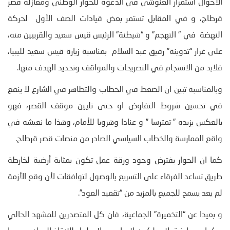
الأحوال استمرار الغنوشي في الدعوة للحوار الوطني ومغازلة قصر
قرطاج، و في المقابل تستمر بعض قيادات الصف الأول لحركة
النهضة في ” التهجم” و “شيطنة” الرئيس قيس سعيد والقريبين منه،
على غرار “تدوينة” رفيق عبد السلام بمناسبة زيارة قيس سعيد لليبيا،
فلابد من الانسجام في التصريحات والمواقف وتحديد الهدف منها.
وبالمناسبة تبين ان الضغط في الخطاب والتظاهر في الشارع لا ينفع
في تحسين شروط التفاوض او حتى تليين موقف القصر، فهو
بالعكس يزيده ” تمترسا ” و عنادا وهروبا للأمام، وهذا ما نعيشه في
واقع الممارسة والخطاب السياسي الصادر من منصات قصر قرطاج.
كما ان الحوار يفترض وجود ورقة عمل تكون بمثابة أرضية لخارطة
طريق تساعد الفرقاء على التسريع بالوصول لتوافقات لأن وقع الأزمة
لم يعد يسمح للجميع بالمزيد من “تقعيد العود”.
و بعيدا عن “التخميرة” الجماعية، فان كل المتصدرين للمشهد الحالي