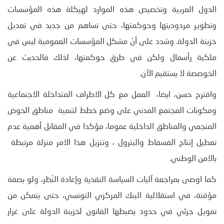
الدول العربية وتخصيص هذه الموارد لهيكلة هذه المؤسسات
وتطوير مردوديتها وحوكمتها، حتى تساهم من جديد في تعديل
خزينة الدولة. وشدد على أنّ مشكل المؤسسات العمومية ليس في
ملكية رأسمال ولكن في طرق حوكمتها، لذلك فالحديث عن
الخوصصة لا يستقيم الآن.
واقترح حسن، ايضا، العمل مع كل الاطراف المتداخلة الاجتماعية
ومكونات المجتمع المدني على وضع خطط لتنمية مناطق الحوض
المنجمي والمناطق الداخلية عموما، مؤكدا في المقابل أهمية عدم
تعطيل إنتاج الفسفاط والبترول ، وتنزيل هذا الامر منزلة مرتبطة
بالامن الوطني.
كما اوصى بمراجعة آليات السياسة النقدية وإعادة النّظر، ولو بصفة
مؤقتة، في استقلالية البنك المركزي التونسي، حتى يتمكن من
تمويل جزئي في حدود يضبطها القانون لخزينة الدولة على غرار