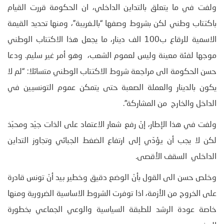
ولفت في ما يتعلق بالتداين الداخلي، ان الحكومة قررت القيام
باكتتاب وطني لكن بشروط وصفها “بالـغريبة”، ومنها تحديد القيمة
الاسمية للرقاع ب100 الف دينار، ما يجعل هذا الاكتتاب الوطني
موجها لفئة معينة وليس لعموم الشعب، وهو أمر غير سليم. ودعا
حسن الحكومة الى مراجعة شروط الاكتتاب الوطني متسائلا: “لم لا
يكون بالدينار والعملة الصعبة حتى يتمكن عموم التونسيين في
الداخل والخارج من المشاركة”.
ولفت في هذا الإطار، إنّ رفع شعار الاعتماد على الذات جيّد ومحبّذ
لكن لا يجب أن يؤدّي إلى ارتفاع الضغط الجبائي وتجاوز التداين
الداخلي السقف الأقصى.
وخلص حسن الى القول بأنّ الوضع دقيق وخطير بيد أنّ تونس قادرة
على الخروج من الأزمة، اذا توفرت الشروط الاساسية الضرورية ومنها
خاصة عودة الرشد للطبقة السياسية والوعي الجماعي بخطورة