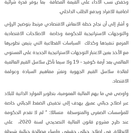
وخفض نسب الاداء على القيمة المضافة بما يوفر قدرة شرائية
اضافية للافراد ويدفع الطلب الداخلي.
و أشار إلى أن نجاح خطة الانعاش الاقتصادي مرتبط بتوضيح الرؤى
والتوجهات الاستراتيجية للحكومة وخاصة الاصلاحات الاقتصادية
المزمع تنفيذها وكذلك السياسات القطاعية التي يتيعن تطويرها
مع الأخذ بعين الاعتبار التوجهات الاستراتيجية الجديدة على المستوى
العالمي بعد أزمة كوفيد – 19 ولا سيما تآكل سلاسل القيم العالمية
لفائدة سلاسل القيم الجهوية وتغيّر مفاهيم السيادة وعولمة
الاقتصاد.
واوصى في ما يهم المالية العمومية، بتطوير الموارد الذاتية للبلاد
عبر اصلاح جبائي عميق يهدف إلى تخفيض الضغط الجبائي خاصة
للمؤسسات الصغرى والمتوسطة متسائلا: ” لم لا تقدم الحكومة
عند طرح مشروع قانون المالية التصحيحي لسنة 2020، على
الانطلاق في اصلاح جبائي حقيقي وارساء مصالحة جبائية شريطة