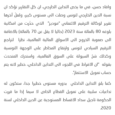
وافاد حسن، في ما يخص التداين الخارجي، ان كل التقارير تؤكد ان
نسبة الدين الخارجي لتونس وصلت الى مستوى كبير، ولعلّ آخرها
تقرير لوكالة الترقيم الائتماني “موديز” الذي حذّرت من امكانية
بلوغه 80 بالمائة سنة 2023 (حاليا لا يقل عن 70 بالمائة) بالاضافة
الى صعوبة الخروج الى الاسواق المالية العالمية، نظرا لتراجع
الترقيم السيادي لتونس وارتفاع المخاطر على الوجهة التونسية
وكذلك شحّ السيولة على السوق العالمية، واستدرك المتحدث
بقوله “ان الافراط في اللجوء الى التداين الداخلي، خطير لانه يتم
حساب تمويل الاستثمار”.
كما بلغ التداين الداخلي بدوره مستوى خطيرا جدا، ستكون له
تداعيات سلبية على تمويل القطاع الخاص لا سيما إذا ما قررت
الحكومة تاجيل سداد الاقساط المستوجبة عن الدين الداخلي لسنة
2020.