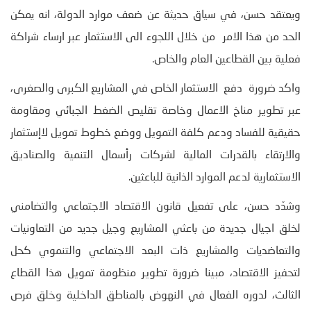
ويعتقد حسن، في سياق حديثة عن ضعف موارد الدولة، انه يمكن
الحد من هذا الامر من خلال اللجوء الى الاستثمار عبر ارساء شراكة
فعلية بين القطاعين العام والخاص.
واكد ضرورة دفع الاستثمار الخاص في المشاريع الكبرى والصغرى،
عبر تطوير مناخ الاعمال وخاصة تقليص الضغط الجبائي ومقاومة
حقيقية للفساد ودعم كلفة التمويل ووضع خطوط تمويل لاإستثمار
والارتقاء بالقدرات المالية لشركات رأسمال التنمية والصناديق
الاستثمارية لدعم الموارد الذانية للباعثين.
وشدّد حسن، على تفعيل قانون الاقتصاد الاجتماعي والتضامني
لخلق اجيال جديدة من باعثي المشاريع وجيل جديد من التعاونيات
والتعاضديات والمشاريع ذات البعد الاجتماعي والتنموي كحل
لتحفيز الاقتصاد، مبينا ضرورة تطوير منظومة تمويل هذا القطاع
الثالث، لدوره الفعال في النهوض بالمناطق الداخلية وخلق فرص