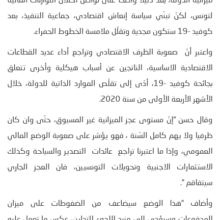
ميزانية الدولة، يعدّ دليلا واضحا على تواصل اختلال التوازنات المالية
لتونس، لكنّ تبنّي سياسة إنعاش اقتصادي، جماعية التنفيذ، بعد
كوفيد -19 ستكون مجدية وتقلّل ملامسة الخطوط الحمراء.
واعتبر أنّ صعوبة الظرف الاقتصادي وتراجع أداء عديد القطاعات
الاقتصادية الاساسية، الناتجين عن أسباب هيكلية وأخرى تتعلق
بجائحة كوفيد -19، أدّى إلى تقلّص الموارد الذاتية للدولة، خلال
الأشهر الأربعة الأولى من سنة 2020.
وقال حسن “إنّ مستوى عجز الميزانية غير المسبوق، حتّى وان كان
ظرفيا ولا يهم كامل السّنة ، فهو يؤشر على صعوبة الوضع المالي
العمومي، وإذا ما اعتبرنا تراجع عائدات التصدير والسياحة وكذلك
الاستثمارات الاجنبية وتحويلات التونسيين، فان العجز الجاري
سيتفاقم “.
وأضاف “هذا الوضع سيضاعف من الضغوطات على ميزان
المدفوعات وسيؤدي الى مزيد اللجوء للتداين، عكس ما تعمل عليه