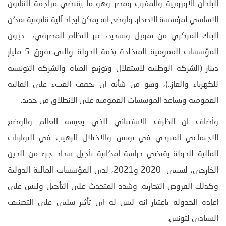
البلدان الاوروبية والمغرب ومصر وهو ما يقتضي مراجعة القانون
الاساسي لمؤسسة الاصدار. واوضح انه يمكن ايجاد آلية قانونية تمكن
البنك المركزي من تمويل وتسديد، عبر النظام المصرفي، ديون
المؤسسات العمومية المتخلدة بذمة الدولة والتي تفوق 5 مليار
دينار (الشركة الوطنية لاستغلال وتوزيع المياه والشركة التونسية
للكهرباء والغاز..)، وهو من شأنه ان يخفف العبء على المالية
العمومية ويساعد المؤسسات العمومية على الانطلاق من جديد.
وأضاف ان الظرف الاستثنائي الذي يعيشه العالم والوضع
الاجتماعي المتردي في تونس والاختلال الرهيب في التوازنات
المالية للدولة يقتضي دراسة امكانية تأجيل سداد جزء من الدين
الخارجي، لسنتي 2020 و2021، لدى المؤسسات المالية الدولية
وكذلك القروض التجارية. وشدد المتحدث على التأجيل وليس على
اعادة الجدولة باعتبار انه ليس له اي تأثير سلبي على التصنيف
السيادي لتونس.