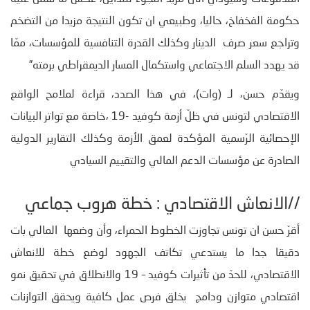
حكومة الفخفاخ، حاليا، وطبيعي ان تكون النتيجة مزيدا من التضخم
وتراجع سعر صرف الدينار وكذلك القدرة التنافسية للمؤسسات، ممّا
قد يهدد السلم الاجتماعي واستكمال المسار الديمقراطي برمته”
ويقدّم حسن، لـ (وات)، في هذا الصدد، قراءة لملامح الواقع
الاقتصادي لتونس في ظلّ أزمة كوفيد -19 ،خاصة مع تواتر البيانات
الإحصائية الرّسمية المؤكدة لعمق الأزمة وكذلك التقارير الدولية
الصادرة عن مؤسسات الدعم المالي والتقييم السيادي
//الانعاش الاقتصادي : خطة هروب جماعي
أقرّ حسن ان تونس تجاوزت الخطوط الحمراء، وأن وضعها المالي بات
دقيقا جدا ما يستدعي تكاتف الجهود لوضع خطة للانعاش
الاقتصادي، للحدّ من تأثيرات كوفيد – 19 والانطلاق في تحقيق نمو
اقتصادي متوازن ودامج يخلق فرص عمل كافية ويحقق التوازنات