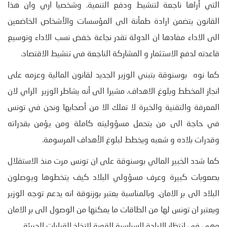
التي أراها ناجعة لتنشيط ودفع التنمية. وشخصيا اري وان هذا
القانون يتضمن ارادة طمأنة الى المؤسسات والأشخاص الخاضعين
الى الاداء مفادها ان الدولة تقدر نجاعة خفض نسب الاداء وتوسيع
قاعدته لدفع الاستثمار و المشاركة الناجعة في تنشيط الاقتصاد.
كما نوه بوسنوقة بتبني الوزير الجديد لقانون المالية وعزمه على
انجاز المخطط وبلوغ الاهداف. مشيرا الى أنه يشاطر الوزير الراي لان
المعرفة والتقنية والخبرة لا تملك الا من أصحابها ونحن في تونس
في حاجة الى من يتحمل مسؤوليته كاملة ومن يؤمن بقدراته
وقدرات بلاده و شعبه ويخطط لبلوغ الأهداف المرسومة.
كما شدد الخبير المالي بوسنوقة على ان تونس مرت منذ الاستقلال
بصعوبات كبيرة وعرف مسؤولي البلاد كيف يتخطوها ويوصلون
البلاد الى بر الامان. وبالمناسبة يعتبر بوزنوقة انه يدعم توجه الوزير
ويعتبر ان تونس لها من الطاقات ما يمكنها من الوصول الى بر الامان
وهي في انتظار الارادة السياسية القوية لاتخاذ القرارات الجريئة.