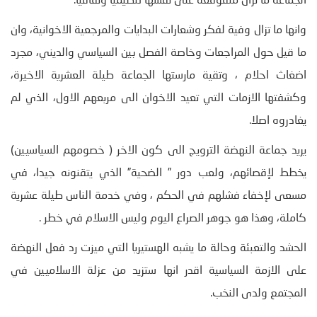
الجماعة ما تزال متقوقعة على نفسها تنظيميا وثقافيا.
وانها ما تزال وفية لفكر وشعارات البدايات والمرجعية الاخوانية، وان
ما قيل حول المراجعات وخاصة الفصل بين السياسي والديني، مجرد
اضغاث احلام ، وتقية مارستها الجماعة طيلة العشرية الاخيرة،
وكشفتها الازمات التي تعيد الاخوان الى مربعهم الاول، الذي لم
يغادروه اصلا.
يريد جماعة النهضة الترويج الى كون الاخر ( خصومهم السياسيين)
يخطط لإقصائهم، ولعب دور ” الضحية” الذي يتقنونه جيدا، في
مسعى لإخفاء فشلهم في الحكم ، وفي خدمة الناس طيلة عشرية
كاملة، وهذا هو جوهر الصراع اليوم وليس الاسلام في خطر .
الحشد والتعبئة وحالة ما يشبه الهستيريا التي ميزت رد فعل النهضة
على الازمة السياسية اقدر انها ستزيد من عزلة الاسلاميين في
المجتمع ولدى النخب.