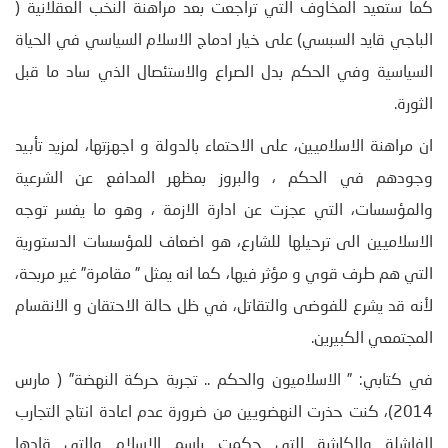
كما ستعيد المخاوف التي تراجعت بعد مراهنة النخب العقلانية (
الباجي قايد السبسي) على خيار ادماج الاسلام السياسي في الحياة
السياسية وفي الحكم بدل الصراع والاستئصال الذي ساد ما قبل
الثورة.
ان مراهنة الاسلاميين، على الاحتماء بالدولة و اجهزتها، لمزيد تأبيد
وجودهم في الحكم ، والبروز بمظهر المدافع عن الشرعية
والمؤسسات، التي عجزت عن ادارة الازمة ، وهو ما يفسر توجه
الاسلاميين الى ترحيلها للشارع، هو اضعاف للمؤسسات الدستورية
التي هم طرف قوي و مؤثر فيها، كما انه يمثل ” مقامرة” غير مربحة،
لأنه قد يشرع للفوضى والتقاتل، في ظل حالة الاحتقان و الانقسام
المجتمعي الكبيرين.
في كتابي: ” الاسلاميون والحكم .. تجربة حركة النهضة” ( مارس
2014)، كنت حذرت النهضويين من ضرورة عدم اعادة انتاج التجارب
الفاشلة والكارثية التي حكمت باسم الاسلام والتي قادها