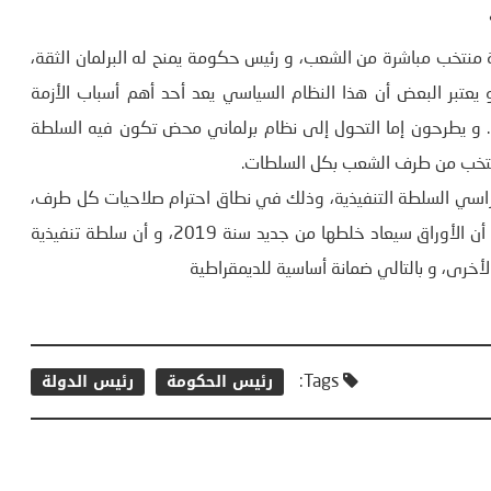
س جمهورية منتخب مباشرة من الشعب، و رئيس حكومة يمنح له البرلمان الثقة،
عتبر البعض أن هذا النظام السياسي يعد أحد أهم أسباب الأزمة
ة. و يطرحون إما التحول إلى نظام برلماني محض تكون فيه السلطة
منتخب من طرف الشعب بكل السلطات.
cohabi ممكنة بل ضرورية بين راسي السلطة التنفيذية، وذلك في نطاق احترام صلاحيات كل طرف،
و الحال أنه لا يفصلنا عن الاستحقاق الإنتخابي إلا سنة واحدة، و أن الأوراق سيعاد خلطها من جديد سنة 2019، و أن سلطة تنفيذية
خرى، و بالتالي ضمانة أساسية للديمقراطية
رئيس الحكومة
رئيس الدولة
Tags: