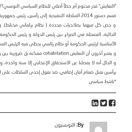
“التعايش” قدر محتوم أم خطأ أصلي للنظام السياسي التونسي؟؟
قسم دستور 2014 السلطة التنفيذية إلى رأسين، رئي
و خص كل منهما بصلاحيات محددة ( نظام برلماني مختلط). و ي
الحالية، المتمثلة في الصراع بين رئيس الدولة و رئيس الحكوم
الأساسية لرئيس الحكومة أو نظام رئاسي يحظى فيه الرئيس ال
و يعتبر آخرون أن التعايش tation
برأسين تمثل صمام أمان إضافي، ضد تغول إحدى السلطات على الأ
*ناشط سياسي
By:
التونسيون