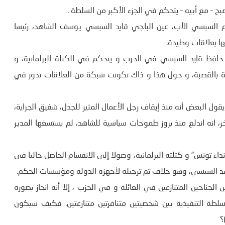
بح – مع أبيه – يتحكم في الجزء الأكبر من السلطة .
م السبسي الأب، عين الباجي قايد السبسي يوسف الشاهد، رئيسا
ها بعلاقات وطيدة.
ه حافظ قايد السبسي في الحزب و يتحكم في الكتلة البرلمانية، و
ة بالقصبة، و حول هذا و ذاك تكونت شبكة من العلاقات تدور في
قول البعض أنه منذ إيقاف رجل الأعمال المثير للجدل، شفيق الجراية،
، انه اندلع منذ بروز طموحات سياسية للشاهد، لم يستسغها المدير
“نداء تونس” و كتلته البرلمانية، وصولا إلى الانقسام الحاصل حاليا في
يد السبسي، وهو خلاف تم ترحيله لأجهزة الدولة ومؤسسات الحكم.
لجناحين المتنازعين في العائلة و في الحزب ، إلا أنه انحاز بصورة
طة التنفيذية بين شخصيتين متنافرتين متنازعتين. فكيف سيكون
؟