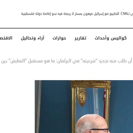
خشى ترامب” .. ردا على انتقادات وجهها له الرئيس الأمريكي
كواليس وأحداث
تقارير
حوارات
آراء وتحاليل
الاقتص
أن طلب منه تجديد "شرعيته" في البرلمان: ما هو مستقبل "التعايش" بين 