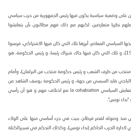
c، هو مصلح أطلقه الفرنسيون على وضعية سياسية يكون فيها رئيس الجمهورية من حزب سياسي
م نظريا متعارضين. لكنهم مع ذلك فهم مطالبون بأن يتعايشوا
خها السياسي المعاصر، أبرزها تلك التي كان فيها الاشتراكي، فرنسوا
ميتران رئيسا و جاك شيراك الديقولي رئيسا للحكومة ( سنة 1990)، و تلك التي كان فيها جاك شيراك رئيسا، و رئيس الحكومة، هو
 منتخب من طرف الشعب و رئيس حكومة منتخب من البرلمان)، وأمام
 الباجي قايد السبسي من جهة، و رئيس الحكومة يوسف الشاهد من
جهة أخرى، فانه يمكن القول أن البلاد قد دخلت تحت نظام التعايش السياسي la cohabiation مع اختلاف مهم و هو أن رأسي
نداء تونس”.
بسي منذ وصوله لقصر قرطاج، بنيت في جزء أساسي منها على الولاء
سي لادارة الحزب الحاكم (نداء تونس)، وكذلك التحكم في تسييرالكتلة