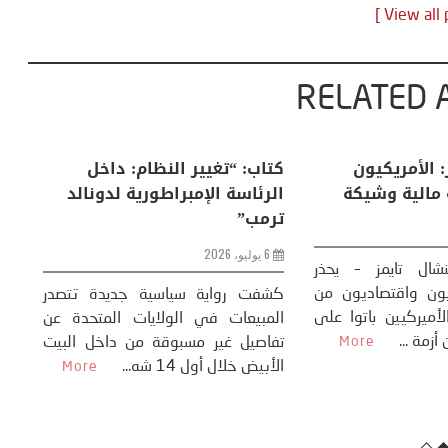
RELATED 
يطانية: تراجع
فايننشال تايمز: الأمريكيون
كت
يهدد حلفائها
يواجهون أزمة مالية وشيكة
ال
؟
تر
25 مايو، 2026
التونسيون- فايننشال تايمز – يحذر
مسؤولون تنفيذيون واقتصاديون من
ندنت تتزايد المؤشرات
كش
أن المستهلكين الأميركيين باتوا على
حول في السياسة
ال
بعد أشهر فقط من أزمة ...
كية نحو التخلي عن
More
تف
ة ...
الأ
More