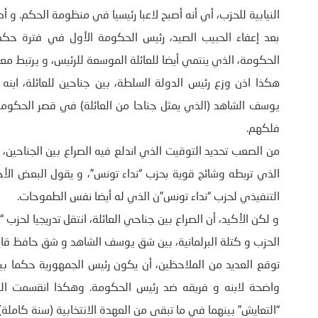
النيابية للحزب، أي أنه أصبح لاعبا رئيسيا في منظومة الحكم. و أص
بعد إعفاء الحبيب الصيد، رئيس الحكومة الأول في فترة حك
الحكومة، الذي ينتمي أيضا للعائلة الموسعة للرئيس، و يرتبط مع
هكذا اذن وزع رئيس الدولة السلطة، بين جناحين للعائلة، ابن
يوسف الشاهد (الذي يمثل جناحا من العائلة) في قصر الحكوم
فلكهم.
من الصعب تحديد التوقيت الذي اندلع فيه الصراع بين الجناحين، ي
الذي تربطه وشائج قوية بحزب “نداء تونس”، و يقول البعض الأخر
التنفيذي لحزب “نداء تونس”ن الذي له أيضا نفس الطموحات.
و لكن الأكيد، أن الصراع بين جناحي العائلة، انتقل تدريجيا لحزب 
الحزب و كتلة البرلمانية، بين شق يوسف الشاهد و شق حافظ قا
توقع العديد من الملاحظين، أن يكون رئيس الجمهورية حكما بين ا
واضحة لابنه و فريقه ضد رئيس الحكومة. وهكذا انقسمت السل
“التعايش” بينهما في ما تبقى من العهدة الانتخابية (سنة كاملة)