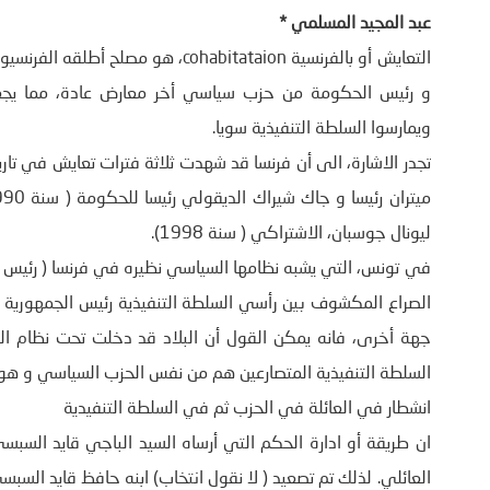
عبد المجيد المسلمي *
التعايش أو بالفرنسية ohabitataion
و رئيس الحكومة من حزب سياسي أخر معارض عادة، مما يجعله
ويمارسوا السلطة التنفيذية سويا.
تجدر الاشارة، الى أن فرنسا قد شهدت ثلاثة فترات تعايش في تاري
ليونال جوسبان، الاشتراكي ( سنة 1998).
في تونس، التي يشبه نظامها السياسي نظيره في فرنسا ( رئيس
الصراع المكشوف بين رأسي السلطة التنفيذية رئيس الجمهورية
السلطة التنفيذية المتصارعين هم من نفس الحزب السياسي و هو “
انشطار في العائلة في الحزب ثم في السلطة التنفيدية
ان طريقة أو ادارة الحكم التي أرساه السيد الباجي قايد الس
العائلي. لذلك تم تصعيد ( لا نقول انتخاب) ابنه حافظ قايد السب