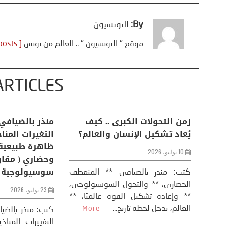
By:
التونسيون
موقع " التونسيون " .. العالم من تونس
[ View all posts ]
ARTICLES
اعات
تحليل اخباري/ أمريكا وايران:
زمن التحولات ا
من
عودة الحرب .. و “هرمز” مربط
يُعاد تشكيل ال
الفرس
10 يوليو، 2026
8 يوليو، 2026
كتب: منذر بال
الحضاري، ** وال
عيد،
تحليل – منذر بالضيافي عاد الرئيس
** وإعادة تشكيل
طلسي
الأمريكي دونالد ترامب إلى قصف
العالم، يدخل لحظة 
أسره،
ايران، وذلك ردا على ما اعتبره الرئيس
دونالد ترامب، ...
More