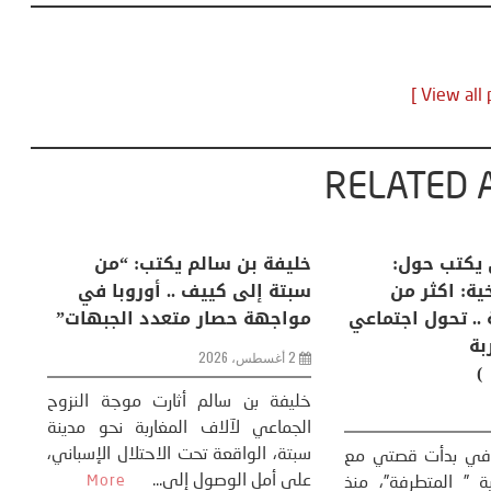
RELATED 
لكبرى .. كيف
منذر بالضيافي يكتب حول:
خل
إنسان والعالم؟
التغيرات المناخية: اكثر من
سب
ظاهرة طبيعية .. تحول اجتماعي
مو
وحضاري ( مقاربة
سوسيولوجية )
ضيافي ** المنعطف
تحول السوسيولوجي،
خل
23 يوليو، 2026
 القوة عالميًا، **
ال
تاريخ...
More
سب
كتب: منذر بالضيافي بدأت قصتي مع
عل
التغييرات المناخية ” المتطرفة”، منذ