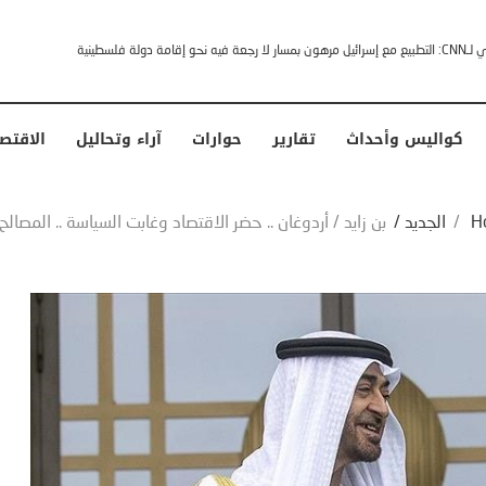
خشى ترامب” .. ردا على انتقادات وجهها له الرئيس الأمريكي
كواليس وأحداث
تقارير
حوارات
آراء وتحاليل
الاقتص
H
/
الجديد
/
بن زايد / أردوغان .. حضر الاقتصاد وغابت السياسة .. المصالح 