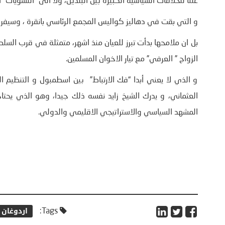
علنا للخلافات السياسية الكبيرة بين البلدين، ولا الى “التسويات” ا
و التي بقت في دهاليز كواليس المجمع الرئاسي بانقرة ، وسيفرج ع
بل ان ملامحها بدأت تبرز للعيان منذ اشهر، متمثلة في قرب السلط
الزواج ” العرفي” مع تيار الاخوان المسلمين.
و الذي لا يعني أبدا “فك الارتباط” بين اسطمبول و التنظيم 
العثماني، و يدرك الشيخ زايد نفسه ذلك جيدا، وهو الذي يحتاج
المشهد السياسي والاستراتيجي الاقليمي والدولي.
اردوغان
Tags: