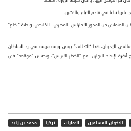
لتي تم التوصل اليها، والتي سبقة الزيارة/ القمة.
ليها تباعا في قادم الايام والاشهر.
ان العثماني من المحور الاماراتي- المصري – الخليجي، وبداية ” خلع”
العالمي للإخوان، هذا “التحالف” يبقى ورقة مهمة في يد السلطان
 أنقرة لإيجاد التوازن مع “الخطر الايراني”، وتحسين “موقعه” في
الاخوان المسلمين
الامارات
تركيا
محمد بن زايد