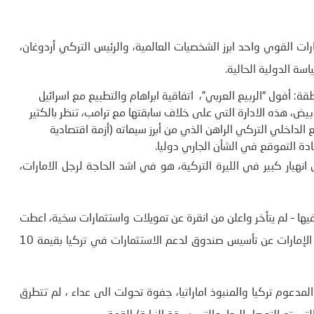
ات القوي واحد ابرز الشخصيات العالمية، والرئيس التركي أردوغان،
اسة الدولية الحالية.
ة: أفول “الربيع العربي”، اتفاقية ابراهام والتطبيع مع اسرائيل
بيض، هذه الادارة التي على خلاف سابقتها مع ترامب، تنظر بالكثير
 الداخلي التركي الراهن الذي من أبرز سيماته (أزمة اقتصادية
ادة التموقع في الشأن الجاري دوليا.
انهيار كبير في الليرة التركية، هو في اشد الحاجة لرجل الامارات،
فيها – لم يتأخر واعلن من انقرة عن تمويلات واستثمارات سخية، اعطت
اوكسيجين لسلطان اسطنبول، هو في حاجة ماسة اليه ( اعلان الإمارات عن تأسيس صندوق لدعم الاستثمارات في تركيا بقيمة 10
المدعوم تركيا والمنبوذ اماراتيا، جفوة تحولت الى عداء ، لم تتطرق