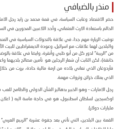
منذر بالضيافي
حضر الاقتصاد وغابت السياسة، في قمة محمد بن زايد رجل الامار
الحالم باستعادة الارث العثماني، وأحد اللاعبين المحورين في السي
توقيت الزيارة مهم جدا، في علاقة بالتحولات السياسية في المنطق
والبلدين لهما علاقات مع اسرائيل، وعودة الديمقراطيين للبيت الأ
من “الريبة” لدور كل من أبو ظبي وأنقرة، وايضا في علاقة بالوضع
خانقة)، لكن الثابت أن شعار الرجلين هو تأمين مصالح بلديهما واع
فأردوغان الذي تعاني بلاده من ازمة مالية حادة، برزت من خلال 
الذي يملك خزائن وثروات مهمة.
رجل الامارات – وهو الخبير بدهاليز الشأن الدولي والطامح للعب 
مليارات دولار).
القمة بين البلدين، التي تأتي بعد جفوة عشرية “الربيع العربي” 