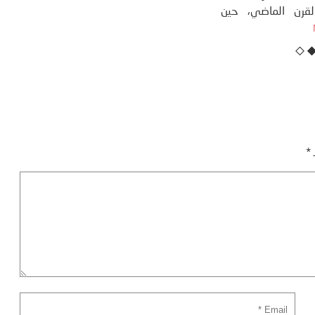
نهاية ثمانينات القرن الماضي، حين
أطردنا ...
More
ـ
*