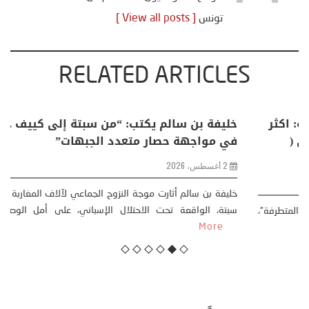
تونس
[ View all posts ]
RELATED ARTICLES
منذر بالضيافي يكتب حول: التغيرات المناخية: اكثر
من ظاهرة طبيعية .. تحول اجتماعي وحضاري (
مقاربة سوسيولوجية )
23 يوليو، 2026
كتب: منذر بالضيافي بدأت قصتي مع التغييرات المناخية ” المتطرفة”،
منذ نهاية ثمانينات القرن الماضي، حين أطردنا ...
More