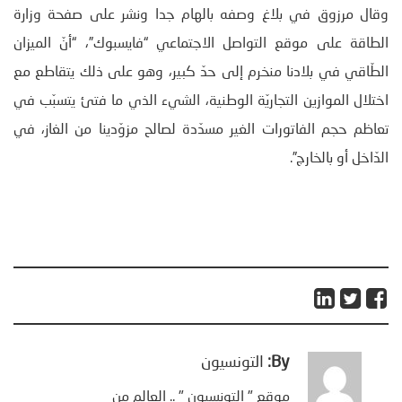
وقال مرزوق في بلاغ وصفه بالهام جدا ونشر على صفحة وزارة
الطاقة على موقع التواصل الاجتماعي “فايسبوك”، “أنّ الميزان
الطّاقي في بلادنا منخرم إلى حدّ كبير، وهو على ذلك يتقاطع مع
اختلال الموازين التجاريّة الوطنية، الشيء الذي ما فتئ يتسبّب في
تعاظم حجم الفاتورات الغير مسدّدة لصالح مزوّدينا من الغاز، في
الدّاخل أو بالخارج”.
By:
التونسيون
موقع " التونسيون " .. العالم من