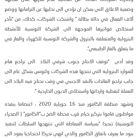
وضعية الاغلاق التي يمكن ان تؤدي الى تخليها عن التزاماتها ووضع
آلاف العمال في حالة بطالة ” واشتكت الشركات، كذلك، من “تأخر
استخلاص فواتيرها الموجهة الى الشركة التونسية للأنشطة
البترولية والمتعلقة بالبترول والشركة التونسية للكهرباء والغاز في
ما يتعلق بالغاز الطبيعي”.
وقد أدى “توقف الانتاج جنوب شرقي البلاد الى تراجع هام
للموارد البترولية التي تنتجها هذه الشركات ولتونس بشكل عام الى
جانب تراجع العائدات بالنقد الاجنبي في وقت تحتاج فيه البلاد الى
العملة لتغطية وارداتها واستخلاص الديون الخارجية “.
وتشهد منطقة الكامور منذ 16 جويلية 2020 ، اعتصاما ينفذه
مواطنون قاموا بتركيز خيام قرب محطة الضخ ب”الكامور” ( الصحراء
التونسية) تنديدا “بسياسة المماطة التي تنتهجها السلطات لتنفيذ
بنود ما يعرف باتفاق الكامور والذي انهى تحركا احتجاجيا يعود الى