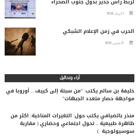
لربط رأس جدير بدول جنوب الصحراء
1 أبريل، 2026
الحرب في زمن الإعلام الشبكي
17 مارس، 2026
آراء وتحاليل
خليفة بن سالم يكتب: “من سبتة إلى كييف .. أوروبا في
مواجهة حصار متعدد الجبهات”
منذر بالضيافي يكتب حول: التغيرات المناخية: اكثر من
ظاهرة طبيعية .. تحول اجتماعي وحضاري ( مقاربة
سوسيولوجية )