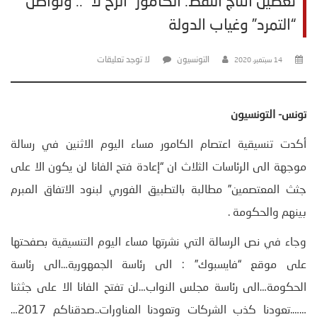
تعطيل انتاج النفط: الكامور “الرخ لا” .. وتواصل
“التمرد” وغياب الدولة
التونسيون
لا توجد تعليقات
14 سبتمبر، 2020
تونس- التونسيون
أكدت تنسيقية اعتصام الكامور مساء اليوم الاثنين في رسالة
موجهة الى الرئاسات الثلاث ان “إعادة فتح الفانا لن يكون الا على
جثث المعتصمين” مطالبة بالتطبيق الفوري لبنود الاتفاق المبرم
بينهم والحكومة .
وجاء في نص الرسالة التي نشرتها مساء اليوم التنسيقية بصفحتها
على موقع “فايسبوك” : الى رئاسة الجمهورية…الى رئاسة
الحكومة…الى رئاسة مجلس النواب…لن تفتح الفانا الا على جثثنا
…….تعودنا كذب الشركات وتعودنا المناورات..صدقناكم 2017…