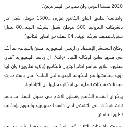
2020 تعلمنا الدرس ولن نلدغ من الجحر مرتين”.
واضافت” تطبيق اتفاق الكامور فوري …1500 موطن شغل قار
بالشركات البترولية…500 موطن شغل بشركة البيئة…80 مليارا
سنويا…تصنيف شركة البيئة…64 نقطة من اتفاق الكامور”.
وكان المستشار الإقتصادي لرئيس الجمهورية، حسن بالضياف، قد أكد
في تصريح سابق لوكالة الأنباء /وات/ ان رئاسة الجمهورية “تعي
خطورة اغلاق مواقع انتاج البترول بالكامور (ولاية تطاوين) وان لها
رؤية ستناقشها مع الحكومة الجديدة لحل الملف”، في وقت حذرت
فيه ثلاث شركات نفطية من امكانية تخليها عن التزاماتها.
يذكر أن اعتصام الكامور وتعطيل الانتاج في حقول النفط قد دفع
ثلاث شركات الى التشكي لدى رئاسة الجمهورية والتلويح بإمكانية
تعليق التزاماتها.
وحذرت الشركات الثلاث “من امكانية عدم قدرتها على مجابهة