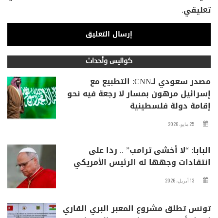
تعليقي.
كواليس وأحداث
مصدر سعودي لـCNN: التطبيع مع
إسرائيل مرهون بمسار لا رجعة فيه نحو
إقامة دولة فلسطينية
25 مايو، 2026
البابا: “لا أخشى ترامب” .. ردا على
انتقادات وجهها له الرئيس الأمريكي
13 أبريل، 2026
تونس تطلق مشروع المعبر البري القاري