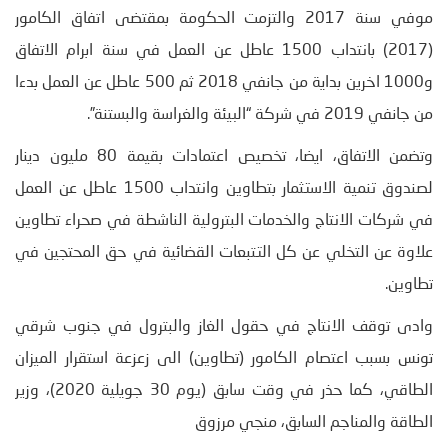
موفي سنة 2017 والتزمت الحكومة بمقتضى اتفاق الكامور
(2017) بانتداب 1500 عاطل عن العمل في سنة ابرام الاتفاق
و1000 اخرين بداية من جانفي 2018 ثم 500 عاطل عن العمل بدءا
من جانفي 2019 في شركة “البيئة والغراسة والبستنة”.
وتضمن الاتفاق، ايضا، تخصيص اعتمادات بقيمة 80 مليون دينار
لصندوق تنمية الاستثمار بتطاوين وانتداب 1500 عاطل عن العمل
في شركات الانتاج والخدمات البترولية الناشطة في صحراء تطاوين
علاوة عن التخلي عن كل التتبعات القضائية في حق المحتجين في
تطاوين.
وادى توقف الانتاج في حقول الغاز والبترول في جنوب شرقي
تونس بسبب اعتصام الكامور (تطاوين) الى زعزعة استقرار الميزان
الطاقي، كما حذر في وقت سابق (يوم 30 جويلية 2020)، وزير
الطاقة والمناجم السابق، منجي مرزوق