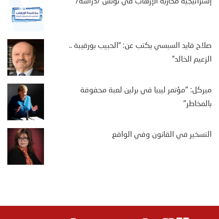
إستراتيجية محاربة الإرهاب في تونس /دراسة/
صلاح قايد السبسي يكتب عن: “الحبيب بورقيبة ..
الزعيم الخالد”
ميركل: "مؤتمر ليبيا في برلين لعبة محفوفة
بالمخاطر"
التسخير في القانون وفي الواقع