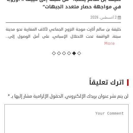
من ظاهرة طبيعية .. تحول اجتماعي وحضاري (
مقاربة سوسيولوجية )
23 يوليو، 2026
كتب: منذر بالضيافي بدأت قصتي مع التغييرات المناخية ” المتطرفة”،
منذ نهاية ثمانينات القرن الماضي، حين أطردنا ...
More
اترك تعليقاً
لن يتم نشر عنوان بريدك الإلكتروني.
الحقول الإلزامية مشار إليها بـ
*