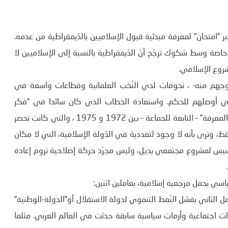
 “امتحان” لمعرفة مبدئية قبول الإسلاميين بالدّيمقراطية من عدمه.
اصة وسط شكوك ترجّح أنّ الدّيمقراطية بالنسبة إلى الإسلاميين لا
شروع الإسلامي.
وجهم منه- ، تخوفات لدي النّخب العلمانية وقطاعات واسعة في
 الذي أوصلهم للحكم. واستعادة الخطاب الذي كان سائدا في “فكر
البدايات”، وخاصة في العديد من المقالات المنشورة في مجلة “المعرفة” – التابعة للجماعة – بين 1972 و 1975 ، والتي كانت تحصر
ط، وترى بأنه لا وجود لتعددية في الدّولة الإسلامية، التي لا مكان
ّأسيس لمشروع مجتمعي بديل، وليس مجرّد حركة إصلاحية تروم إعادة
اسي يحمل مرجعية إسلامية، بعاملين اثنين:
 الثاني بفشل النّمط التنموي لدولة الاستقلال أو”الدولة-الوطنية”
ات اجتماعية وأزمات سياسية سابقة حدثت في العالم العربي. مثلما