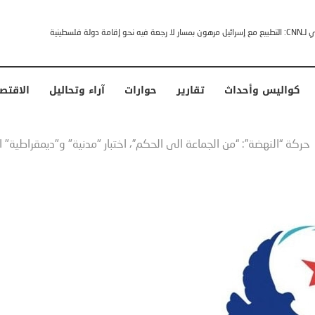
خشى ترامب” .. ردا على انتقادات وجهها له الرئيس الأمريكي
كواليس وأحداث
تقارير
حوارات
آراء وتحاليل
الاقتص
حركة “النهضة”: “من الجماعة الى الحكم”، اختبار "مدنية" و"ديمقراطية" الإسلاميي