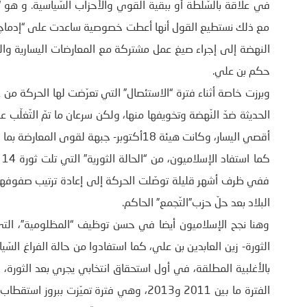
في علاقة بالسّلطة أو ببقية القوي والأحزاب السّياسية. و هو 
مع ذلك نستطيع القول أنها أعطت خصوصية ساعدت على “إدماج” ا
النهضة إلى إجراء صيغ عمل مشتركة مع المعارضات اليسارية والع
حكم بن علي.
الحديثة ضدّ النّهضة وتخويفها منها، ولكن سرعان ما تمّ التّغلّ
أقصي اليسار، وكانت هيئة 18أكتوبر- جبهة لقوى المعارضة بما فيها الإسلامية- ضدّ نظام بن علي – تعبيرا عن ذلك.
ففي ظرف أشهر قليلة توصّلت الحركة إلى إعادة ترتيب صفوفها و
البلاد بعد حلّ حزب”التّجمع” الحاكم.
وهنا نجح الإسلاميون أيضا في حسن توظيف “المظلومية”، التي 
الثورة- زين العابدين بن علي، كما استفادوا من حالة الفراغ ال
بالأغلبية المطلقة، في أول استحقاق انتخابي يجري بعد الثورة
الفترة ما بين 2011 و2013، وهي فترة تميّ