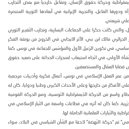
دّيمقراطية وحركة حقوق الإنسان، وتفاعل خارجيا مع بعض التّجارب
أة ودورها الفاعل، والتجربة الإيرانية في أبعادها الثورية المنتصرة
علي شريعتي.
، والتي كانت حكرا على الجماعات اليسارية، وتجارب التّغيير الثوري
لجزائري مالك ابن نبي، الأثر الايجابي في الخروج من بوتقة الفكر
لأساسي، في تكوين الرّعيل الأول والمؤسّس للجماعة في تونس. كما
لنّشأة الأولى، في اتّجاه استيعاب لمنجزات الحداثة على صعيد حقوق
لى قضايا العمّال والمستضعفين.
ن من عمر العمل الإسلامي في تونس، أعمال فكرية وأدبيات مرجعية
على الأفكار من خارجها وعلى الأحداث الكبرى وطنيا ودوليا، كان له
قطاع واسع من الحركة الدّيمقراطية التّونسية، ومع الحركة القومية
رية. كما كان له أثره في قطاعات واسعة من التّيار الإسلامي في
اطية والتّيارات العلمانية الحاملة لها.
مي” ثم “حركة النّهضة” لاحقا مع الشّأن السّياسي في البلاد، سواء