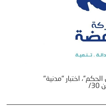
لحكم”، اختبار "مدنية"