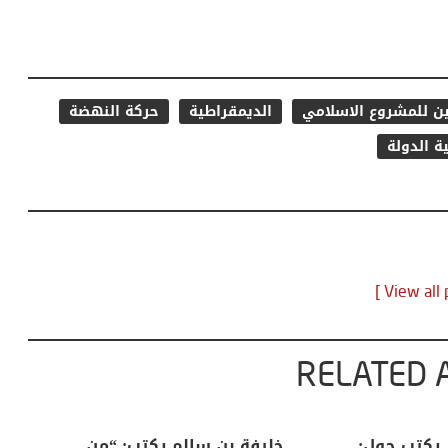
ين للمشروع الاسلامي
الديمقراطية
حركة النهضة
ة الدولة
RELATED 
لكبرى .. كيف
منذر بالضيافي يكتب حول:
خل