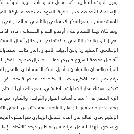
وبين الحركة النّقابية، كما تفاعل مع بدايات ظهور الحركة ال
الإسلامية التّجديدية مثل التجربة السّودانية بصدد مشاركة المر
للمستضعفين… ومع الفكر الاجتماعي والتاريخي لمالك بن نبي و
وقد كان لهذا الانفتاح على أوضاع الصّراع الاجتماعي في الدّاخل
في إيران، والفكر التاريخي والاجتماعي من خلال أعمال المفكر ا
الإسلامي “التّقليدي” ومن أدبيات الإخوان، التي كانت المصدرا
أنّه مثّل مقدمة للشروع في مراجعات – ما تزال متعثرة – لفكر ا
المرأة والإنسان والمواطن وتأصيل الفكر الدّيمقراطي والانحياز إ
برغم تعثر البعد الفكري، حيث لا نكاد نجد بعد قرابة نصف قر
تذكر، باستثناء محاولات لراشد الغنوشي. ومع ذلك فان الانفتاح 
أثره المقدّر في “امتداد أسباب الحوار والتّواصل والتّعاون مع 
ومع منظومة حقوق الإنسان العالمية ومع كثير من القوى التحرّ
الإقليم وفي العالم في اتّجاه التّفاعل الإيجابي مع الفكرة الدّيمقر
و سيكون لهذا التّفاعل ثمراته في تعاطي حركة “الاتّجاه الإسلا