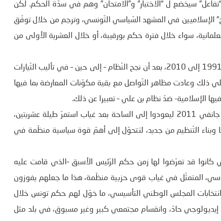
“تفاعل” سيخضع ل “الاختبار” و”الامتحان” وهم في سدّة الحكم. لكن
لإسلاميين في المشهد السّياسي التّونسي، وترجم من خلال توفّق
لمانية، سواء خلال فترة حكم بورقيبة، أو خلال العشرية الأولى من
وبرزت خاصة أثناء فترة “الاستئصال” التي تعرّضت لها الحركة من 1991 إلى 2010، بعد أن نجح النّظام – إلى حين – في تأليب التّيارات
ب علي ذلك وعادت مظاهر التّواصل مع بقية مكوّنات المعارضة بما فيها
كما استفاد الإسلاميون، من “الحالة الثورية” التي تلت ثورة 14 جانفي 2011 ليعودوا إلى الساحة بعد غياب استمرّ طيلة عشريتين،
بناء التّنظيم من جديد، لتتحوّل إلى أهمّ قوة سياسية منظّمة في
كانوا قد تعرّضوا لها زمن حكم الرّئيس الأسبق –الذي قامت عليه
سّياسي، المتمثّل في غياب قوى حزبية منظّمة، هذا ما جعلهم يفوزون
، انتخابات المجلس الوطني التأسيسي، ما خوّل لهم حكم تونس خلال
زت ببروز استقطاب إيديولوجي حادّ، وانقسام مجتمعي كبير وغير مسبوق، في بلد مثل