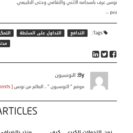
تونس عرف بانسجامه الاثني والثقافي وحتّى الطبيعي.
يتبع …
التدافع
التداول على السلطة
التمك
Tags:
مدني
By:
التونسيون
موقع " التونسيون " .. العالم من تونس
[ View all posts ]
ARTICLES
اعات
تحليل اخباري/ أمريكا وايران:
زمن التحولات ا