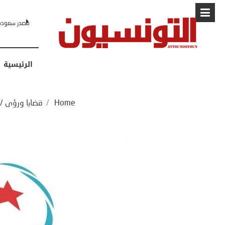
البابا: “لا أ
الرئيسية
Home
/
قضايا ورؤى
/