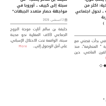
إنسان والعالم؟
التغيرات المناخية: اكثر من
سب
ظاهرة طبيعية .. تحول اجتماعي
مو
وحضاري ( مقاربة
سوسيولوجية )
ضيافي ** المنعطف
تحول السوسيولوجي،
خل
23 يوليو، 2026
 القوة عالميًا، **
ال
تاريخ...
More
سب
كتب: منذر بالضيافي بدأت قصتي مع
عل
التغييرات المناخية ” المتطرفة”، منذ
نهاية ثمانينات القرن الماضي، حين
أطردنا ...
More
ـ
*