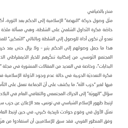
منذر بالضيافي
مثّل وصول حركة “النهضة” الإسلامية إلى الحكم بعد الثورة، أكبر
خاصّة فكرة التّداول السّلميّ على السّلطة، وهي مسألة ملحّة خ
تعدو أن تكون أداة للوصول إلى السّلطة وبالتالي “التّمكين” للم
هذا ما جعل وصولهم إلى الحكم يثير – ولا يزال حتى بعد خر
المجتمع التّونسي. من إمكانية تنكّرهم للخيار الدّيمقراطي
فكرة التعدديّة الحزبية في حالة عدم وجود الدّولة الإسلامية فق
فيها لغير “حزب الله”. ما يكشف على أنّ الجماعة تعمل على الت
سؤال “الهويّة” إلى الحراك المجتمعي والثقافي العام في البلاد.
ارتبط ظهور الإسلام السّياسي في تونس، بعد الإعلان عن حزب سي
تمثّل الأول في وقوع حوادث تاريخية كبري، في حين ارتبط العامل
وفق المنظور الغربي. فقد سبق للإسلاميين أن استفادوا من هزّ