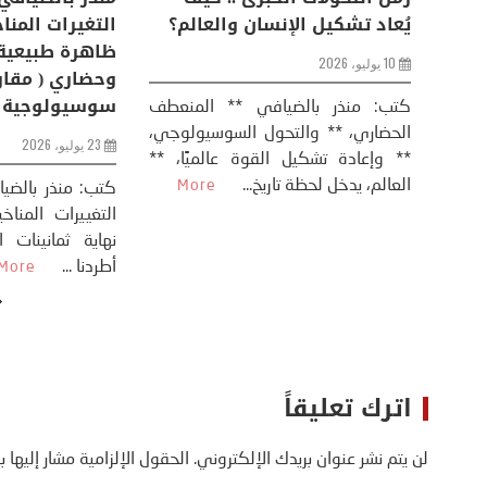
من
عودة الحرب .. و “هرمز” مربط
يُعاد تشكيل ال
الفرس
10 يوليو، 2026
8 يوليو، 2026
كتب: منذر بال
الحضاري، ** وال
عيد،
تحليل – منذر بالضيافي عاد الرئيس
** وإعادة تشكيل
طلسي
الأمريكي دونالد ترامب إلى قصف
العالم، يدخل لحظة 
أسره،
ايران، وذلك ردا على ما اعتبره الرئيس
دونالد ترامب، ...
More
اترك تعليقاً
لن يتم نشر عنوان بريدك الإلكتروني.
الحقول الإلزامية مشار إليها ب