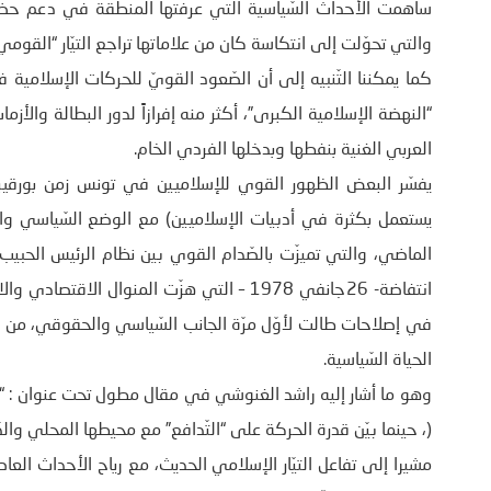
والتي تحوّلت إلى انتكاسة كان من علاماتها تراجع التيّار “القومي”
كما يمكننا التّنبيه إلى أن الصّعود القويّ للحركات الإسلامية ف
“النهضة الإسلامية الكبرى”، أكثر منه إفرازاً لدور البطالة والأ
العربي الغنية بنفطها وبدخلها الفردي الخام.
يفسّر البعض الظهور القوي للإسلاميين في تونس زمن بورقيبة، 
يستعمل بكثرة في أدبيات الإسلاميين) مع الوضع السّياسي وال
الماضي، والتي تميزّت بالصّدام القوي بين نظام الرئيس الحبيب 
انتفاضة- 26جانفي 1978 – التي هزّت المنوال ا
في إصلاحات طالت لأوّل مرّة الجانب السّياسي والحقوقي، من خ
الحياة السّياسية.
وهو ما أشار إليه راشد الغنوشي في مقال مطول تحت عنوان : “أطو
(، حينما بيّن قدرة الحركة على “التّدافع” مع محيطها المحلي والد
مشيرا إلى تفاعل التيّار الإسلامي الحديث، مع رياح الأحداث الع