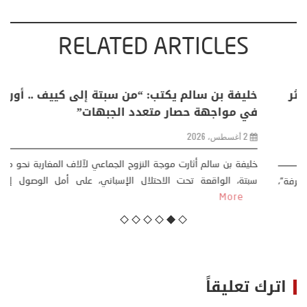
RELATED ARTICLES
منذر بالضيافي يكتب حول: التغيرات المناخية: اكثر
من ظاهرة طبيعية .. تحول اجتماعي وحضاري (
مقاربة سوسيولوجية )
23 يوليو، 2026
كتب: منذر بالضيافي بدأت قصتي مع التغييرات المناخية ” المتطرفة”،
منذ نهاية ثمانينات القرن الماضي، حين أطردنا ...
More
اترك تعليقاً