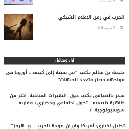
1 أبريل، 2026
الحرب في زمن الإعلام الشبكي
17 مارس، 2026
آراء وتحاليل
خليفة بن سالم يكتب: “من سبتة إلى كييف .. أوروبا في
مواجهة حصار متعدد الجبهات”
منذر بالضيافي يكتب حول: التغيرات المناخية: اكثر من
ظاهرة طبيعية .. تحول اجتماعي وحضاري ( مقاربة
سوسيولوجية )
تحليل اخباري/ أمريكا وايران: عودة الحرب .. و “هرمز”