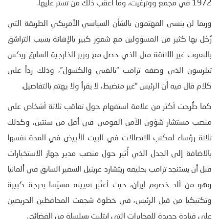
1972 في مجمع ووترغيت، وما أعقب ذلك من تستر عليها.
وربما لن ينسى المهتمون بالشأن السياسي الأمريكي الطريقة التي
رُحّل بها كثير من المسؤولين مع شعور كبير بالإهانة بسبب التراشق
بالنعوت غير اللائقة مثل الذي حصل مع وزير الخارجية السابق ريكس
تيلرسون الذي وصفه ترامب “بالغبي والكسول”، وذلك رداً على
كلام قال فيه أن الرئيس “غير منضبط، لا يقرأ ولا يهتم بالتفاصيل.
كما طُرحت أكثر من علامة استفهام حول تعاقب ثلاثة أشخاص على
منصب مستشار شؤون الأمن القومي في أقل من سنتين، وكذلك
ثلاثة رؤساء لمكتب الاتصالات في البيت الأبيض في المدة نفسها
بالاضافة إلى الجدل الذي أُثير حول منصب مدير جهاز الاستخبارات
قبل أن يستنجد ترامب بحليفه ريتشارد غرينيل السفير السابق في ألمانيا
وهو من ألد خصوم إيران، حيث أعتُبر تعيينه مسيّسا بدرجة كبيرة
وتكتيكيا من قبل الرئيس، في خطوة شجعت المحافظين الحريصين
على قيادة جديدة للمخابرات التي ابتليت بسلسلة من الفضائح..