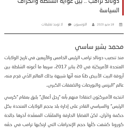
دونالد ترامب .. بين غواية السّلطة وانحراف
السياسة
التونسيون
لا توجد تعليقات
18 مايو، 2020
محمد بشير ساسي
منذ تنصيب دونالد ترامب الرئيس الخامس والأربعين في تاريخ الولايات
المتحدة الأمريكيّة في 20 يناير 2017، سريعا ما أغوته السّلطة بين
أروقة البيت الأبيض ظنّا منه أنّها شبيهة بذلك العالم الذّي قدِم منه،
عالم “البزنس والبورصات والصّفقات الكبرى..
انتخبه الأميركيّون اعتقادا منهم بأنه “رجل أعمال” يليق بمقام “كرسي
الرئيس” والسياسي القادر على إدارة بلد بحجم الولايات المتحدة بكل
حكمة واتّزان، لكنّ القضايا الحارقة والملفّات المعقّدة آخرها جائحة
كورونا كشفت كلّها حجم الإنحرافات التي ارتكبها ترامب في حقّه