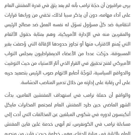
يرى مراقبون أن حجّة ترامب بأنه لم يعد يثق في قدرة المفتش العام
على آداء مهامه، دون أن يذكر سببا لذلك، تخفي من وراءها قرارات
انتقامية ضد كلّ مسؤول تسوّل له نفسه العمل ضد مصالح الرئيس
والمقربين منه في الإدارة الأمريكية، وهم بمثابة حقول الألغام
التي يُمنع الاقتراب منها أو تجاوز حدودها الإقالة التي وُصفت بغير
المسبوقة، حرّكت عددا من الأعضاء الديمقراطيون بمجلس النواب
الأميركي لفتح تحقيق في القرار الذي أثار الاستياء من حيث التوقيت
والدوافع السياسية، لتوجَّهَ أصابع الاتهام صوب الرئيس بتصعيد حربه
على أي رقابة على إدارته من خلال تدمير المناصب الحسّاسة.
والواقع أن حملة ترامب في استهداف المفتشين العامين، بدأت
الشهر الماضي حين طرد المفتش العام لمجتمع المخابرات مايكل
أتكينسون لدوره في شكوى المبلغين عن المخالفات التي أدت إلى
مساءلة ترامب في الكونغرس، ثم أنهى خدمة غلين فاين المفتش
العام بالإنابة في وزارة الدفاع، وهي خطوة جردت فاين من منصبه