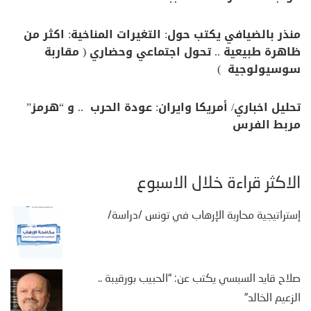
منذر بالضيافي يكتب حول: التغيرات المناخية: اكثر من
ظاهرة طبيعية .. تحول اجتماعي وحضاري ( مقاربة
سوسيولوجية )
تحليل اخباري/ أمريكا وايران: عودة الحرب .. و “هرمز”
مربط الفرس
الأكثر قراءة خلال الأسبوع
إستراتيجية محاربة الإرهاب في تونس /دراسة/
صلاح قايد السبسي يكتب عن: “الحبيب بورقيبة ..
الزعيم الخالد”