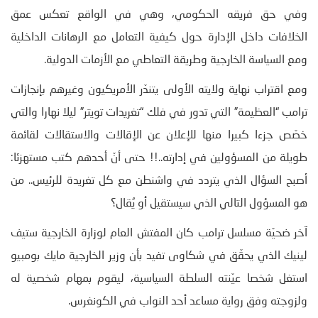
وفي حق فريقه الحكومي، وهي في الواقع تعكس عمق
الخلافات داخل الإدارة حول كيفية التعامل مع الرهانات الداخلية
ومع السياسة الخارجية وطريقة التعاطي مع الأزمات الدولية.
ومع اقتراب نهاية ولايته الأولى يتندّر الأمريكيون وغيرهم بإنجازات
ترامب “العظيمة” التي تدور في فلك “تغريدات تويتر” ليلا نهارا والتي
خصّص جزءا كبيرا منها للإعلان عن الإقالات والاستقالات لقائمة
طويلة من المسؤولين في إدارته..!! حتى أنّ أحدهم كتب مستهزئا:
أصبح السؤال الذي يتردد في واشنطن مع كل تغريدة للرئيس.. من
هو المسؤول التالي الذي سيستقيل أو يُقال؟
آخر ضحيّة مسلسل ترامب كان المفتش العام لوزارة الخارجية ستيف
لينيك الذي يحقّق في شكاوى تفيد بأن وزير الخارجية مايك بومبيو
استغل شخصا عيّنته السلطة السياسية، ليقوم بمهام شخصية له
ولزوجته وفق رواية مساعد أحد النواب في الكونغرس.