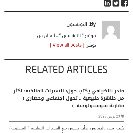
By:
التونسيون
موقع " التونسيون " .. العالم من
تونس
[ View all posts ]
RELATED ARTICLES
منذر بالضيافي يكتب حول: التغيرات المناخية: اكثر
من ظاهرة طبيعية .. تحول اجتماعي وحضاري (
مقاربة سوسيولوجية )
23 يوليو، 2026
كتب: منذر بالضيافي بدأت قصتي مع التغييرات المناخية ” المتطرفة”،