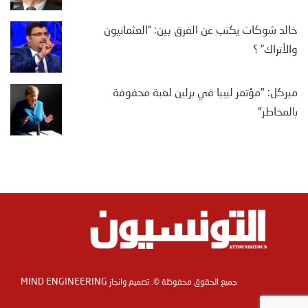
خالد شوكات يكتب عن الفرق بين: “العثمانيون
والأتراك” ؟
ميركل: "مؤتمر ليبيا في برلين لعبة محفوفة
بالمخاطر"
MIND ENGINEERING
جميع الحقوق محفوظة ©. تصميم وانجاز