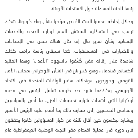
رئيسا للجنة المساءلة حول الاستجابة للأوبئة.
وخلال إحاطة قدمها البيت الأبيض مؤخرا بشأن وباء كورونا، شكك
ترامب في استقلالية المفتش العام لوزارة الصحة والخدمات
الإنسانية بشأن تقرير قال إنه كان هناك نقص في الإمدادات
والاختبارات في المستشفيات. كما ستبقى رئاسة ترامب كذلك
شاهدة على إقالة ممّن صُنّفوا بالشهود “الأعداء” وهما العقيد
ألكساندر فيندمان، وهو خبير بارز في الشأن الأوكراني بمجلس الأمن
القومي، وجوردون سوندلاند، سفير الولايات المتحدة في الاتحاد
الأوروبي، وكلاهما شهد ضد طريقة تعامل الرئيس في قضية
أوكرانيا التي أشعلت شرارة تحقيقات العزل، ما أدى بالسياسيين
وقدامى الصحفيين إلى مقارنة ذلك بما أقدم عليه الرئيس الأسبق
ريتشارد نيكسون حين أقال ثلاثة من كبار المسؤولين كانوا يحققون
في دوره في عملية اقتحام مقر اللجنة الوطنية الديمقراطية عام