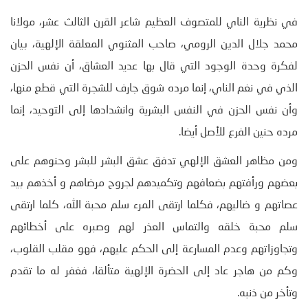
في نظرية الناي للمتصوف العظيم شاعر القرن الثالث عشر، مولانا
محمد جلال الدين الرومي، صاحب المثنوي المعلقة الإلهية، بيان
لفكرة وحدة الوجود التي قال بها عديد العشاق، أن نفس الحزن
الذي في نغم الناي، إنما مرده شوق جارف للشجرة التي قطع منها،
وأن نفس الحزن في النفس البشرية وانشدادها إلى التوحيد، إنما
مرده حنين الفرع للأصل أيضا.
ومن مظاهر العشق الإلهي تدفق عشق البشر للبشر وحنوهم على
بعضهم ورأفتهم بضعافهم وتكميدهم لجروح مرضاهم و أخذهم بيد
عصاتهم و ضاليهم، فكلما ارتقى المرء سلم محبة الله، كلما ارتقى
سلم محبة خلقه والتماس العذر لهم وصبره على أخطائهم
وتجاوزاتهم وعدم المسارعة إلى الحكم عليهم، فهو مقلب القلوب،
وكم من هاجر عاد إلى الحضرة الإلهية متألقا، فغفر له ما تقدم
وتأخر من ذنبه.