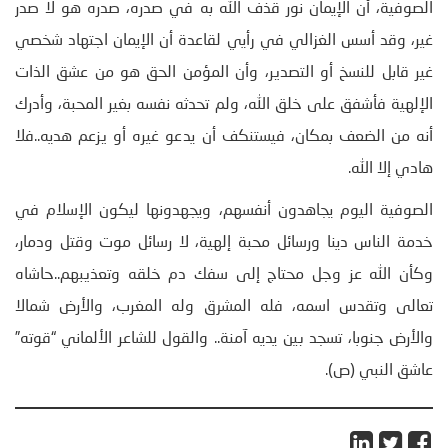
الصوفية، أن الإيمان نور قذف الله به في صدره، صدره هو لا صدر
غير، وقد أسس الغزالي في رأيي لقاعدة أن الإيمان اجتهاد شخصي
غير قابل للنسخ أو التصدير، وأن المؤمن الحق هو من عشق الذات
الإلهية فأشفق على خلق الله، ولم تحدثه نفسه بغير المحبة، وأدرك
أنه من الضعف بمكان، فيستنكف أن يدعو غيره أو يزعم هديه..فلا
هادي إلا الله.
الصوفية اليوم يجاهدون أنفسهم، ويجهدونها ليكون الإسلام في
خدمة الناس دينا ورسائل محبة إلهية، لا رسائل موت وقتل ودمار،
وكأن الله عز وجل محتاج إلى سفك دم خلقه وتعذيبهم..حاشاه
تعالى وتقدس اسمه، فله المشرق وله المغرب، والأرض شمالا
والأرض جنوبا، تسجد بين يديه آمنة.. والقول للشاعر الألماني “قوته”
عاشق النبي (ص).