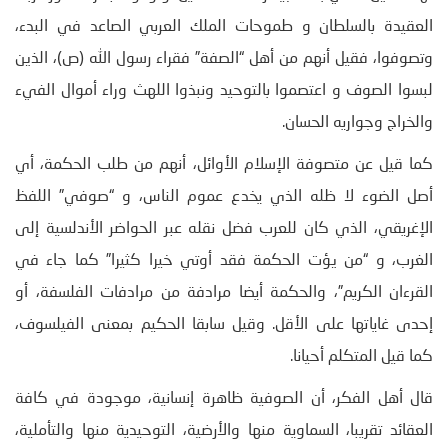
العقيدة بالسلطان و طموحات الملك العربي الصاعد في البدء،
وتصوفوا، فقيل أنهم من أهل “الصفة” فقراء رسول الله (ص)، الذين
لبسوا الصوف و اعتصموا بالتوحيد ونبذوا اللهث وراء أموال الفيء
والخراج وجواريه الحسان.
كما قيل عن متصوفة الإسلام الأوائل، أنهم من طلب الحكمة، أي
أصل الضوء لا ظله الذي يخدع عموم الناس، و “صوفي” اللفظ
الإغريقي، الذي كان للعرب فضل نقله عبر الحواضر الأندلسية إلى
الغرب، و “من يؤت الحكمة فقد أوتي خيرا كثيرا” كما جاء في
القرءان الكريم”، والحكمة أيضا مرادفة من مرادفات الفلسفة، أو
إحدى غاياتها على الأقل. وقيل سابقا الحكيم بمعنى الفيلسوف،
كما قيل المتكلم أحيانا.
قال أهل الفكر، أن الصوفية ظاهرة إنسانية، موجودة في كافة
العقائد تقريبا، السماوية منها والأرضية، التوحيدية منها والتأملية،