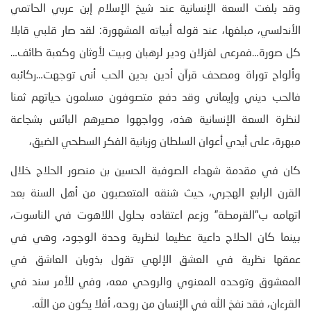
وقد بلغت السعة الإنسانية عند شيخ الإسلام إبن عربي الحاتمي
الأندلسي، مبلغها، عند قوله أبياته المشهورة: لقد صار قلبي قابلا
كل صورة…فمرعى لغزلان ودير لرهبان وبيت لأوثان وكعبة طائف…
وألواح توراة ومصحف قرآن أدين بدين الحب أنى توجهت…ركائبه
فالحب ديني وإيماني وقد دفع متصوفون مسلمون حياتهم ثمنا
لنظرة السعة الإنسانية هذه، وواجهوا مصيرهم البائس بشجاعة
مبهرة، على أيدي أعوان السلطان وزبانية الفكر السطحي الضيق،
كان في مقدمة شهداء الصوفية الحسين بن منصور الحلاج خلال
القرن الرابع الهجري، حيث شنقه المتعصبون من أهل السنة بعد
اتهامه ب”القرمطة” وزعم اعتقاده بحلول اللاهوت في الناسوت،
بينما كان الحلاج داعية عظيما لنظرية وحدة الوجود، وهي في
عمقها نظرية في العشق الإلهي تقول بذوبان العاشق في
المعشوق وتوحده المعنوي والروحي معه، وفي للأمر سند في
القرءان، فقد نفخ الله في الإنسان من روحه، أفلا يكون من الله.