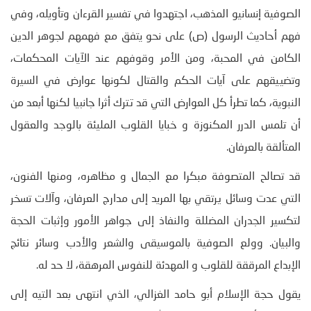
الصوفية إنسانيو المذهب، اجتهدوا في تفسير القرءان وتأويله، وفي
فهم أحاديث الرسول (ص) على نحو يتفق مع فهمهم لجوهر الدين
الكامن في المحبة، ومن الأمر وقوفهم عند الآيات المحكمات،
وتضييقهم على آيات الحكم والقتال لكونها عوارض في السيرة
النبوية، كما تطرأ كل العوارض التي قد تترك أثرا جانبيا لكنها أبعد من
أن تلمس الدرر المكنوزة و خبايا القلوب المليئة بالوجد والعقول
المتألقة بالعرفان.
قد تصالح المتصوفة مبكرا مع الجمال و مظاهره، ومنها الفنون،
التي عدت وسائل يرتقي بها المريد إلى مدارج العرفان، وآلات تسخر
لتكسير الجدران المضللة والنفاذ إلى جواهر الأمور وإثبات الحجة
والبيان. وولع الصوفية بالموسيقى والشعر والأدب وسائر نتائج
الإبداع المرققة للقلوب و المهدئة للنفوس المرهقة، لا حد له.
يقول حجة الإسلام أبو حامد الغزالي، الذي انتهى بعد التيه إلى