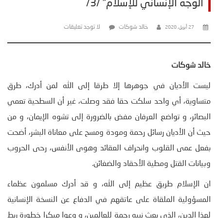
الوجه الإنساني للإسلام” /3/
خالد شوكات
لا توجد تعليقات
27 أبريل، 2020
خالد شوكات
ليست الأديان في جوهرها إلا طرقا إلى الله لمن أدرك، طرق
متساوية، أي واحد سلكت حقا فقد وصلت، غير أن السطحية تعمي
البصائر، و تواضع العرفان مفض بالضرورة إلى تشوه الإيمان، و من
حيث أن الأديان رسائل رحمة ومودة ومسح على معاناة البشر، أضحت
بفعل عمى القلوب وانحراف العقائد وهوى الأنفس، رحى الحروب
وبيانات القتل ومطية الأحقاد والضغائن.
ان الإسلام طريق عظيم إلى الله، و قد أدرك مسلمون عظماء
المسؤولية الملقاة على عاتقهم في الدفاع عن النسخة الإنسانية
لهذا الدين، الذي بعث نبيه رحمة للعالمين، و وعوا مبكرا خطورة ربط