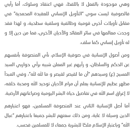
وهي موجودة بالفعل لا باللفظ، فهي اعتقاد وسلوك، أما رأيي
فالصوفية ليست سوى “التأويل الإنساني للعقيدة المحمدية” في
مقابل تأويلات أخرى قومية وطائفية وسلفية سطحية، و لهذا فقد
وجدت معالمها في سائر العقائد والأديان الأخرى، فما من دين إلا و
له تأويل إنساني كما سلف.
ومن أصول الإنسانية في صوفية الإسلام، نأي المتصوفة بأنفسهم
عن الحكم والسلطان، و رأيهم غير المعلن شبيه برأي حواريي السيد
المسيح (ع) وسيدهم “أن ما لقيصر لقيصر و ما لله لله”، وفي المبدأ
مظهر عظيم للإنسانية يعلم أن مرام الأديان توحيد الله ومحبة خلقه،
لا إغراق اسم الله في تفاصيل حياة البشر اليومية وصراعاتهم الأرضية.
أما أصل الإنسانية الثاني عند المتصوفة المسلمين، فهو اعتبارهم
الدين وسيلة لا غاية، ومن ذلك سعتهم للبشر جميعا باعتبارهم “عيال
الله” وباعتبار الإسلام ملكا للبشرية جمعاء لا للمسلمين فحسب.