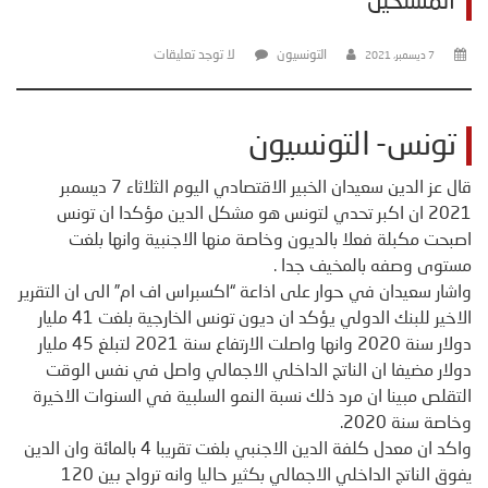
المستحيل
التونسيون
لا توجد تعليقات
7 ديسمبر، 2021
تونس- التونسيون
قال عز الدين سعيدان الخبير الاقتصادي اليوم الثلاثاء 7 ديسمبر
2021 ان اكبر تحدي لتونس هو مشكل الدين مؤكدا ان تونس
اصبحت مكبلة فعلا بالديون وخاصة منها الاجنبية وانها بلغت
مستوى وصفه بالمخيف جدا .
واشار سعيدان في حوار على اذاعة “اكسبراس اف ام” الى ان التقرير
الاخير للبنك الدولي يؤكد ان ديون تونس الخارجية بلغت 41 مليار
دولار سنة 2020 وانها واصلت الارتفاع سنة 2021 لتبلغ 45 مليار
دولار مضيفا ان الناتج الداخلي الاجمالي واصل في نفس الوقت
التقلص مبينا ان مرد ذلك نسبة النمو السلبية في السنوات الاخيرة
وخاصة سنة 2020.
واكد ان معدل كلفة الدين الاجنبي بلغت تقريبا 4 بالمائة وان الدين
يفوق الناتج الداخلي الاجمالي بكثير حاليا وانه ترواح بين 120