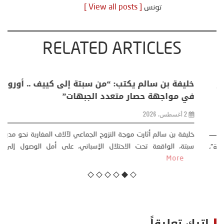
تونس
[ View all posts ]
RELATED ARTICLES
منذر بالضيافي يكتب حول: التغيرات المناخية: اكثر
من ظاهرة طبيعية .. تحول اجتماعي وحضاري (
مقاربة سوسيولوجية )
23 يوليو، 2026
كتب: منذر بالضيافي بدأت قصتي مع التغييرات المناخية ” المتطرفة”،
منذ نهاية ثمانينات القرن الماضي، حين أطردنا ...
More