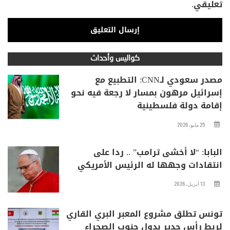
تعليقي.
كواليس وأحداث
مصدر سعودي لـCNN: التطبيع مع
إسرائيل مرهون بمسار لا رجعة فيه نحو
إقامة دولة فلسطينية
25 مايو، 2026
البابا: “لا أخشى ترامب” .. ردا على
انتقادات وجهها له الرئيس الأمريكي
13 أبريل، 2026
تونس تطلق مشروع المعبر البري القاري
لربط رأس جدير بدول جنوب الصحراء