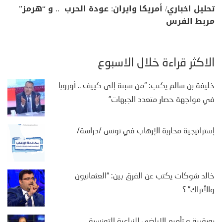
تحليل اخباري/ أمريكا وايران: عودة الحرب .. و “هرمز”
مربط الفرس
الأكثر قراءة خلال الأسبوع
خليفة بن سالم يكتب: “من سبتة إلى كييف .. أوروبا
في مواجهة حصار متعدد الجبهات”
إستراتيجية محاربة الإرهاب في تونس /دراسة/
خالد شوكات يكتب عن الفرق بين: “العثمانيون
والأتراك” ؟
بورقيبة و تأميم الاراضي الزراعية التونسية