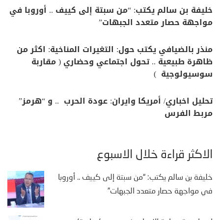
خليفة بن سالم يكتب: “من سبتة إلى كييف .. أوروبا في
مواجهة حصار متعدد الجبهات”
منذر بالضيافي يكتب حول: التغيرات المناخية: اكثر من
ظاهرة طبيعية .. تحول اجتماعي وحضاري ( مقاربة
سوسيولوجية )
تحليل اخباري/ أمريكا وايران: عودة الحرب .. و “هرمز”
مربط الفرس
الأكثر قراءة خلال الأسبوع
خليفة بن سالم يكتب: “من سبتة إلى كييف .. أوروبا
في مواجهة حصار متعدد الجبهات”