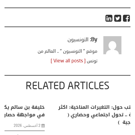
By:
التونسيون
موقع " التونسيون " .. العالم من
تونس
[ View all posts ]
RELATED ARTICLES
منذر بالضيافي يكتب حول: التغيرات المناخية: اكثر
من ظاهرة طبيعية .. تحول اجتماعي وحضاري (
مقاربة سوسيولوجية )
23 يوليو، 2026