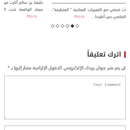
كتب: منذر بالضيافي بدأت قصتي مع التغييرات المناخية ” المتطرفة”،
منذ نهاية ثمانينات القرن الماضي، حين أطردنا ...
More
اترك تعليقاً
لن يتم نشر عنوان بريدك الإلكتروني.
الحقول الإلزامية مشار إليها بـ
*