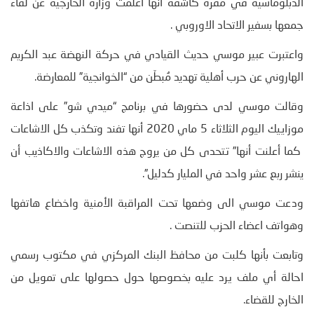
الدبلوماسية في مقره كاشفة انها اعلمت وزارة الخارجية عن لقاء
جمعها بسفير الاتحاد الاوروبي .
واعتبرت عبير موسي حديث القيادي في حركة النهضة عبد الكريم
الهاروني عن حرب أهلية تهديد مُبطّن من “الخوانجية” للمعارضة.
وقالت موسي لدى حضورها في برنامج “ميدي شو” على اذاعة
موزاييك اليوم الثلاثاء 5 ماي 2020 أنها تفند وتكذب كل الاشاعات
كما أعلنت أنها” تتحدى كل من يروج هذه الاشاعات والاكاذيب أن
ينشر ربع عشر واحد في المليار كدليل”.
ودعت موسي الى وضعها تحت المراقبة الأمنية واخضاع هاتفها
وهواتف اعضاء الحزب للتنصت .
وتابعت بأنها كلبت من محافظ البنك المركزي في مكتوب رسمي
احالة أي ملف يرد عليه بخصوصها حول حصولها على تمويل من
الخارج للقضاء.