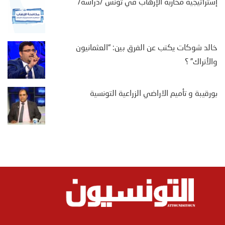
إستراتيجية محاربة الإرهاب في تونس /دراسة/
خالد شوكات يكتب عن الفرق بين: “العثمانيون
والأتراك” ؟
بورقيبة و تأميم الاراضي الزراعية التونسية