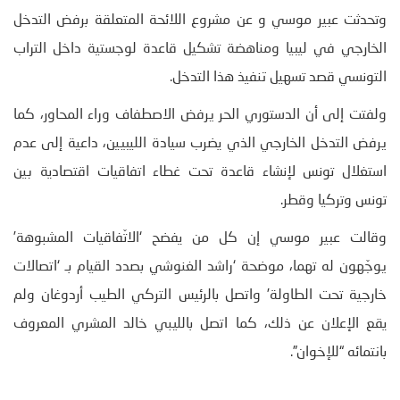
وتحدثت عبير موسي و عن مشروع اللائحة المتعلقة برفض التدخل
الخارجي في ليبيا ومناهضة تشكيل قاعدة لوجستية داخل التراب
التونسي قصد تسهيل تنفيذ هذا التدخل.
ولفتت إلى أن الدستوري الحر يرفض الاصطفاف وراء المحاور، كما
يرفض التدخل الخارجي الذي يضرب سيادة الليبيين، داعية إلى عدم
استغلال تونس لإنشاء قاعدة تحت غطاء اتفاقيات اقتصادية بين
تونس وتركيا وقطر.
وقالت عبير موسي إن كل من يفضح ‘الاتّفاقيات المشبوهة’
يوجّهون له تهما، موضحة ‘راشد الغنوشي بصدد القيام بـ ‘اتصالات
خارجية تحت الطاولة’ واتصل بالرئيس التركي الطيب أردوغان ولم
يقع الإعلان عن ذلك، كما اتصل بالليبي خالد المشري المعروف
بانتمائه “للإخوان”.