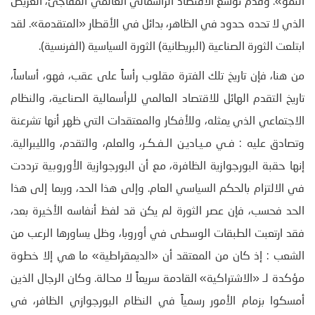
النمو». وقدم توسع الاقتصاد الرأسمالي العالمي المفاجئ، العريض
الذي لا تحده حدود في الظاهر، بدائل في الأقطار «المتقدمة». لقد
ابتلعت الثورة الصناعية (البريطانية) الثورة السياسية (الفرنسية).
من هنا، فإن تاريخ تلك الفترة مقلوب رأساً على عقب، فهو، أساساً،
تاريخ التقدم الهائل للاقتصاد العالمي للرأسمالية الصناعية، والنظام
الاجتماعي الذي يمثله، وللأفكار والمعتقدات التي ظهر أنها تشرعنة
وتصادق عليه : فـي مـيـاديـن الـفـكـر، والعلم، والتقدم، والليبرالية.
إنها حقبة البورجوازية الظافرة، مع أن البورجوازية الأوروبية ترددت
في الالتزام بالحكم السياسي العام. وإلى هذا الحد، وربما إلى هذا
الحد فحسب، فإن عصر الثورة لم يكن قد لفظ أنفاسه الأخيرة بعد،
فقد ارتعبت الطبقات الوسطى في أوروبا، وظل يساورها الرعب من
الشعب : إذ كان من المعتقد أن «الديمقراطية» ما هي إلا خطوة
مؤكدة لـ «الاشتراكية» القادمة سريعاً لا محالة. وكان الرجال الذين
أمسكوا بزمام الأمور رسمياً في النظام البورجوازي الظافر، في