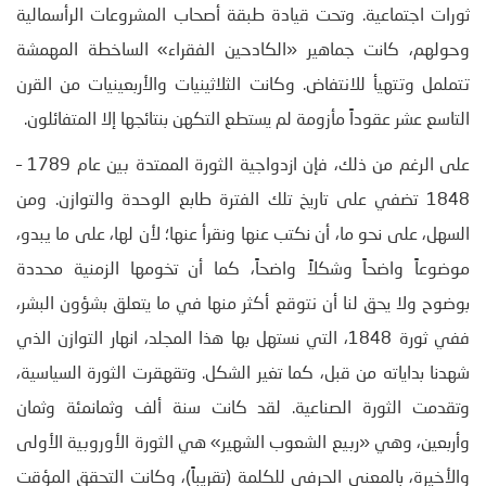
ثورات اجتماعية. وتحت قيادة طبقة أصحاب المشروعات الرأسمالية
وحولهم، كانت جماهير «الكادحين الفقراء» الساخطة المهمشة
تتململ وتتهيأ للانتفاض. وكانت الثلاثينيات والأربعينيات من القرن
التاسع عشر عقوداً مأزومة لم يستطع التكهن بنتائجها إلا المتفائلون.
على الرغم من ذلك، فإن ازدواجية الثورة الممتدة بين عام 1789 –
1848 تضفي على تاريخ تلك الفترة طابع الوحدة والتوازن. ومن
السهل، على نحو ما، أن نكتب عنها ونقرأ عنها؛ لأن لها، على ما يبدو،
موضوعاً واضحاً وشكلاً واضحاً، كما أن تخومها الزمنية محددة
بوضوح ولا يحق لنا أن نتوقع أكثر منها في ما يتعلق بشؤون البشر،
ففي ثورة 1848، التي نستهل بها هذا المجلد، انهار التوازن الذي
شهدنا بداياته من قبل، كما تغير الشكل. وتقهقرت الثورة السياسية،
وتقدمت الثورة الصناعية. لقد كانت سنة ألف وثمانمئة وثمان
وأربعين، وهي «ربيع الشعوب الشهير» هي الثورة الأوروبية الأولى
والأخيرة، بالمعنى الحرفي للكلمة (تقريباً)، وكانت التحقق المؤقت