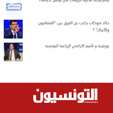
إستراتيجية محاربة الإرهاب في تونس /دراسة/
خالد شوكات يكتب عن الفرق بين: “العثمانيون
والأتراك” ؟
بورقيبة و تأميم الاراضي الزراعية التونسية