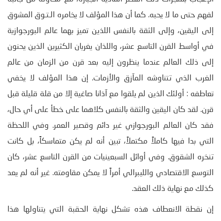
لفهم حتى ما لا يحبه. كما أن هذا المؤلف لا يخامره الـتـوق المشوق
إلى اليقين، وإلى الثقة بالنفس اللذين تميز بهما عالم البورجوازية
في أواسط القرن التاسع عشر، واللذان يغريان الكثيرين الذين يحنون
إلى ذلك العالم عندما ينظرون إليه بعد قرن من الزمان من عالم
الغرب الذي تتناوشه المآزق والأزمات. إن هذا المؤلف لا يخفي
تعاطفه : أولئك الذين لم يلقوا مع آذانا صاغية إلا من قلة قليلة قبل
قرن. لقد كان اليقين والثقة بالنفس كلاهما على خطأ على أي حال،
فقد كان العالم البورجوازي غير دائم وقصير العمر. وفي اللحظة
التي بدا فيها كاملاً مكتملاً، تبين أنه لم يكن متماسكاً، بل كانت
تنخره الشقوق. وفي أوائل السبعينيات من القرن التاسع عشر، كان
التوسع الاقتصادي والليبرالي أمراً لا يمكن مقاومته. غير أنه لم يعد
كذلك مع نهاية ذلك العقد.
إن نقطة الانعطاف هذه تشكل نهاية الحقبة التي يتناولها هذا