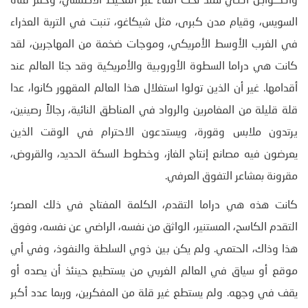
والـكـوابـل الـتـي تمتد تحت الماء عبر المحيط الأطلسي، وحفر قناة
السويس، وقيام مدن كبرى، مثل شيكاغو، تنبت في التربة العذراء
في الغرب الأوسط الأمريكي، وموجات ضخمة من المهاجرين، لقد
كانت هي دراما السطوة الأوروبية والأمريكية وقد جئا العالم عند
أقدامها. غير أن الذين تولوا استغلال هذا العالم المقهور كانوا، عدا
قلة قليلة من المغامرين والرواد في المناطق النائية، رجالاً رصينين،
يرتدون ملابس وقورة، ويستدعون الاحترام في الوقت الذين
يعرضون فيه مصانع إنتاج الغاز، وخطوط السكة الحديد، والقروض،
مقرونة بمشاعر التفوق العرفي.
كانت هذه هي دراما التقدم، الكلمة المفتاح في ذلك العصر؛
التقدم الكاسح، المستنير، الواثق من نفسه، الراضي عن نفسه، وفوق
هذا وذاك، الحتمي. ولم يكن بين ذوي السلطة والنفوذ، وفي أي
موقع أو سياق في العالم الغربي من يستطيع حينئذ أن يصده أو
يقف في وجهه. ولم يستطع غير قلة من المفكرين، وربما عدد أكبر