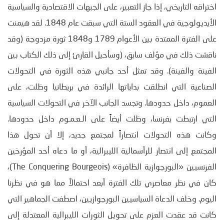
اختراقه التاريخي، إذا جاز التعبير، على الجبهات الاقتصادية والسياسية
الأيديولوجية في العقود الستة التي سبقت عام 1848. لقد هيمنت
على الفترة الممتدة بين الأعوام 1789 و1848 ثورة مزدوجة (وقد
ناقشت ذلك في مؤلف سابق، (وسأحيل القارئ إلى ذلك الكتاب بين
الفينة والفينة). وقد تمثل أحد جانبي هذه الثورة في التحولات
الصناعية التي انطلقت بداياتها الرائدة في بريطانيا وظلت، على
العموم، داخل حدودها. وتجسد الجانب الآخر في التحولات السياسية
التي ارتبطت بفرنسا، وظلت أيضاً على الـعـمـوم داخل حدودها.
وكانت هذه التحولات انتصاراً لمجتمع جديد، إلا أن تحول هذا
المجتمع إلى انتصار للرأسمالية الليبرالية، أو ما دعاه أحد المؤرخين
الفرنسيين «البورجوازية الظافرة» (The Conquering Bourgeois)،
كان في نظر معاصري تلك الفترة أبعد احتمالاً مما هو في نظرنا
اليوم. وخلف الدعاة السياسيين البورجوازيين، اصطفت الجماهير التي
كانت قد عقدت العزم على تحويل الثورات الليبرالية المعتدلة إلى