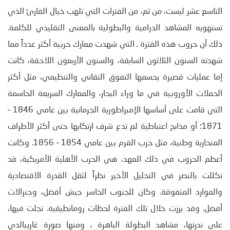
التاسع عشر ليست، من ثم، من الفترات التي تلهب خيال القارئ الذي
تستهويه المشاهد الدرامية والبطولية بالمعنى التقليدي للكلمة.
ذلك أن حروب هذه الفترة ـ التي شهدت معارك حربية أكثر عدداً مما
شهدته السنون الثلاثون السابقة، والسنون الأربعون اللاحقة، كانت
إما عمليات قصيرة يحسمها التفوق التقاني والتنظيمي، مثل أكثر
الحملات الأوروبية في ما وراء البحار، والمعارك السريعة الحاسمة
التي قامت على أساسها الإمبراطورية الجرمانية بين عامي 1846 –
1871؛ أو مذابح اعتباطية لم تدع شرف ارتكابها حتى أكثر الأطراف
المتحاربة وطنية، مثل حرب القرم بين عامي 1854 – 1856. وكانت
أعظم الحروب في ذلك العهد، هي الحرب الأهلية الأمريكية، قد
تكللت بالنصر في التحليل الأخير نظراً لثقل القدرة الاقتصادية
والموارد المتفوقة. وكان للجنوب الخاسر جيش أفضل، وجنرالات
أفضل. وقد برزت خلال تلك الفترة لحظات رومانطيقية. تجلت فيها،
على ندرتها، مشاهد البطولة الباهرة ، ومنها صورة غاريبالدي