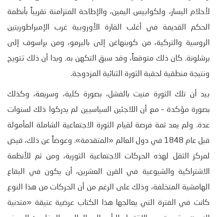
لأحلام اليسار، ولكوابيس اليمين، والإطاحة المتزامنة تقريباً بأنظمة
الحكم القديمة في أغلب القارة الأوروبية غرب الإمبراطوريتين
الروسية والتركية، من كوبنهاغن إلى باليرمو، ومن براسوف إلى
برشلونة. كان ذلك متوقعاً، وقد سبق التكهن به. وبدا أن ذلك تتويج
ونتيجة منطقية لحقبة الثورة الثنائية المزدوجة.
بيد أن تلك الثورة منيت بالفشل، بصورة كلية، وسريعة، وكذلك
بصورة مؤكدة – مع أن اللاجئين السياسيين لم يدركوا ذلك لسنوات
عدة. ولم يعد ثمة فرصة لقيام الثورة الاجتماعية الشاملة المأمولة
قبل عام 1848 في دول العالم «المتقدمة». وعوضاً عن ذلك، قيض
لمركز الثقل لهذه الحركات الاجتماعية الثورية، ومن ثم للأنظمة
الاشتراكية والشيوعية في القرن العشرين، أن يكون في البقاع
الهامشية المتخلفة، وذلك على الرغم من أن الحركات من هذا النوع
كانت في الفترة التي يعالجها هذا الكتاب عرضية عتيقة «متدنية