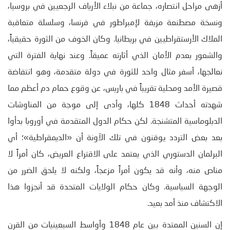
أزهى مراحل انتصاره، جماعة من نبلاء الأرياف الرجعيين في بروسيا،
ونسخة مصطنعة مزيفة لإمبراطور في فرنسا، وسلسلة متعاقبة
الملاك الأرستقراطيين في بريطانيا. وكان الخوف من الثورة حقيقياً،
والشعور بعدم الأمان الذي أثارته عميقاً. وعند نهاية الفترة التي
نعالجها، أسفر مثال واحد للثورة في دولة متقدمة، وهو انتفاضة
قصيرة الأمد ومحلية تقريباً في باريس، عن وقوع حمام دم أعظم مما
شهدته أحداث 1848 كلها، وأدى إلى موجة من المناوشات
الدبلوماسية المتشنجة. لكن حكام الدول المتقدمة في أوروبا بدأوا
بعد بعض التردد يوقنون في تلك الآونة أن «الديمقراطية»؛ أي
البرلمان الدستوري الذي يعتمد على الاقتراع العريض، كان أمراً لا
مناص منه، وأنه قد يكون أمراً مزعجاً، ولكنه لا يلحق الضرر من
الوجهة السياسية. وكان حكام الولايات المتحدة قد أنجزوا هذا
الاكتشاف منذ أمد بعيد.
إن السنين الممتدة بين عام 1848 وأواسط السبعينيات من القرن