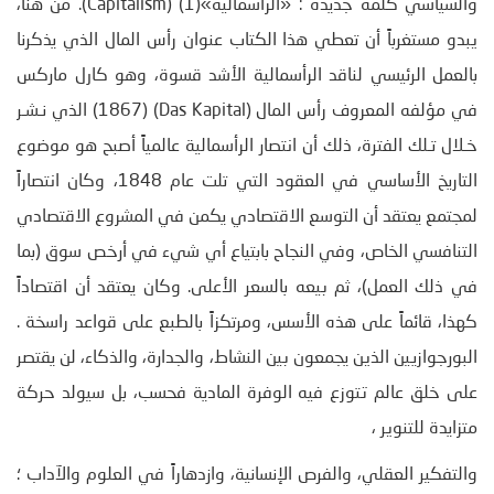
والسياسي كلمة جديدة : «الرأسمالية»(1) (Capitalism). من هنا،
يبدو مستغرباً أن تعطي هذا الكتاب عنوان رأس المال الذي يذكرنا
بالعمل الرئيسي لناقد الرأسمالية الأشد قسوة، وهو كارل ماركس
في مؤلفه المعروف رأس المال (Das Kapital) (1867) الذي نـشـر
خـلال تـلك الفترة، ذلك أن انتصار الرأسمالية عالمياً أصبح هو موضوع
التاريخ الأساسي في العقود التي تلت عام 1848، وكان انتصاراً
لمجتمع يعتقد أن التوسع الاقتصادي يكمن في المشروع الاقتصادي
التنافسي الخاص، وفي النجاح بابتياع أي شيء في أرخص سوق (بما
في ذلك العمل)، ثم بيعه بالسعر الأعلى. وكان يعتقد أن اقتصاداً
كهذا، قائماً على هذه الأسس، ومرتكزاً بالطبع على قواعد راسخة .
البورجوازيين الذين يجمعون بين النشاط، والجدارة، والذكاء، لن يقتصر
على خلق عالم تتوزع فيه الوفرة المادية فحسب، بل سيولد حركة
متزايدة للتنوير ،
والتفكير العقلي، والفرص الإنسانية، وازدهاراً في العلوم والآداب ؛