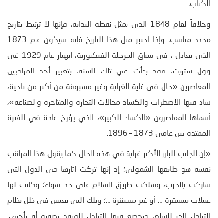
الكتاب.
وخلافاً لعام 1848 الذي يمثل نقطة البداية، فإنها لا ترتبط بتاريخ
محدد مناسب. وإذا اختبر مثل هذا التاريخ فإنه سيكون عام 1873
الذي يعادل ، في سياق المرحلة الفيكتورية، انهيار عام 1929 في
وول ستريت، فقد بدأت في تلك السنة، بتعبير أحد المراقبين
المعاصرين «حال في غاية الغرابة وغير مسبوقة من أكثر من ناحية،
ساد فيها الاضطراب والكساد مجالات التجارة والمتاجرة والصناعة»،
أسماها المعاصرون «الكساد الكبير»، الذي يؤرخ عادة في الفترة
الممتدة بين عامي 1873 – 1896.
«إن الجانب البارز الأكثر غرابة في هذه الحال كما يقول هذا المراقب
نفسه هو طابعها الشمولي؛ إذ إنها تركت آثارها في الدول التي
شاركت بالحرب، وسلكت طريق السلام على حد سواء؛ وكانت لها
عملات مستقرة … أو غير مستقرة …؛ وتلك التي تعيش في ظل نظام
التبادل الحر للسلع، ويخضع فيها التبادل للقيود بصورة أو بأخرى.