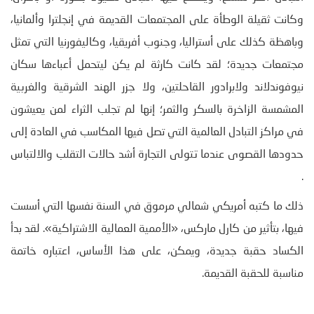
وكانت ثقيلة الوطأة على المجتمعات القديمة في إنجلترا وألمانيا،
وباهظة كذلك على أستراليا، وجنوب أفريقيا، وكاليفورنيا التي تمثل
مجتمعات جديدة؛ لقد كانت كارثة لم يكن ليتحمل أعباءها سكان
نيوفوندلاند ولابرادور القاحلتين، ولا جزر الهند الشرقية والغربية
المشمسة الزاخرة بالسكر والثمر؛ إنها لم تجلب الثراء لمن يعيشون
في مراكز التبادل العالمية التي تصل فيها المكاسب في العادة إلى
حدودها القصوى عندما تتولى التجارة أشد حالات التقلب والالتباس
.
ذلك ما كتبه أمريكي شمالي مرموق في السنة نفسها التي أسست
فيها، بتأثير من كارل ماركس، «الأممية العمالية الاشتراكية». لقد بدأ
الكساد حقبة جديدة، ويمكن، على هذا الأساس، اعتباره خاتمة
مناسبة للحقبة القديمة.