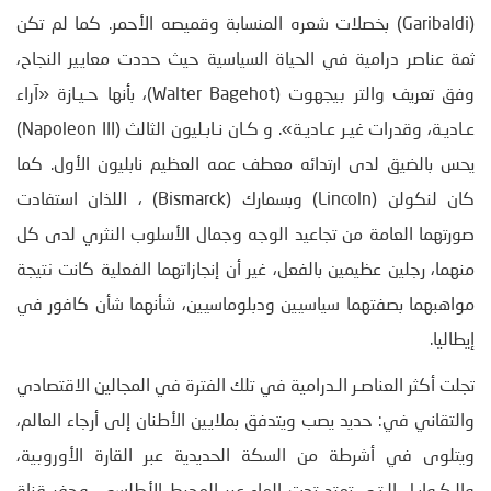
(Garibaldi) بخصلات شعره المنسابة وقميصه الأحمر. كما لم تكن
ثمة عناصر درامية في الحياة السياسية حيث حددت معايير النجاح،
وفق تعريف والتر بيجهوت (Walter Bagehot)، بأنها حـيـازة «آراء
عـاديـة، وقدرات غيـر عـاديـة». و كـان نـابـليون الثالث (Napoleon III)
يحس بالضيق لدى ارتدائه معطف عمه العظيم نابليون الأول. كما
كان لنكولن (Lincoln) وبسمارك (Bismarck) ، اللذان استفادت
صورتهما العامة من تجاعيد الوجه وجمال الأسلوب النثري لدى كل
منهما، رجلين عظيمين بالفعل، غير أن إنجازاتهما الفعلية كانت نتيجة
مواهبهما بصفتهما سياسيين ودبلوماسيين، شأنهما شأن كافور في
إيطاليا.
تجلت أكثر العناصـر الـدرامية في تلك الفترة في المجالين الاقتصادي
والتقاني في: حديد يصب ويتدفق بملايين الأطنان إلى أرجاء العالم،
ويتلوى في أشرطة من السكة الحديدية عبر القارة الأوروبية،