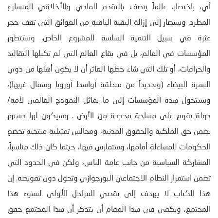
أي، باختصار، عالماً يتصف بالتقدم المادي والأخلاقي المتسارع
المطرد. وسيصار إلى إزالة البقية الباقية من العوائق التي تقف حجر
عثرة في سبيل التنمية السلسة للمشروع الخاص. وستتطور
المؤسسات في العالم، بل في بقاع العالم التي لم تكبلها التقاليد
والخرافات، أو تلك التي شاء حظها العاثر أن لا يكون أهلها من ذوي
البشرة البيضاء (وتحديداً من منطقة أواسط أوروبا وشمال غربها)،
وستتحول هذه المؤسسات إلى ما يماثل النموذج العالمي لأمة/
دولة تقوم على مساحة محددة من الأرض . وسيكون لها دستور
يضمن حق الملكية والحقوق المدنية، ومجالس تمثيلية منتخبة تخضع
الحكومات للمساءلة أمامها، وستمارس فيها، حيثما كان ذلك مناسباً،
المشاركة السياسية من جانب عامة الناس، ولكن في الحدود التي
تضمن استمرار النظام الاجتماعي البورجوازي وتحول دون تقويضه. إن
هذا الكتاب لا يهدف إلى تقصي المراحل الأولى لنشوء هذا
المجتمع، ويكفي في هذا المقام أن نتذكر أن هذا المجتمع حقق