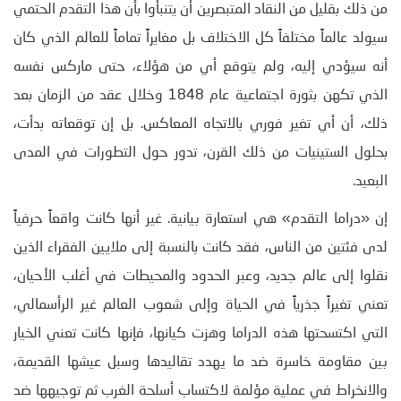
من ذلك بقليل من النقاد المتبصرين أن يتنبأوا بأن هذا التقدم الحتمي
سيولد عالماً مختلفاً كل الاختلاف بل مغايراً تماماً للعالم الذي كان
أنه سيؤدي إليه، ولم يتوقع أي من هؤلاء، حتى ماركس نفسه
الذي تكهن بثورة اجتماعية عام 1848 وخلال عقد من الزمان بعد
ذلك، أن أي تغير فوري بالاتجاه المعاكس. بل إن توقعاته بدأت،
بحلول الستينيات من ذلك القرن، تدور حول التطورات في المدى
البعيد.
إن «دراما التقدم» هي استعارة بيانية. غير أنها كانت واقعاً حرفياً
لدى فئتين من الناس، فقد كانت بالنسبة إلى ملايين الفقراء الذين
نقلوا إلى عالم جديد، وعبر الحدود والمحيطات في أغلب الأحيان،
تعني تغيراً جذرياً في الحياة وإلى شعوب العالم غير الرأسمالي،
التي اكتسحتها هذه الدراما وهزت كيانها، فإنها كانت تعني الخيار
بين مقاومة خاسرة ضد ما يهدد تقاليدها وسبل عيشها القديمة،
والانخراط في عملية مؤلمة لاكتساب أسلحة الغرب ثم توجيهها ضد