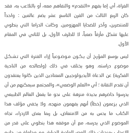
الغزاة، أي إما بفهم «التقدم» والتفاهم معه، أو بالتلاعب به، فقد
كان الربع الثالث من القرن التاسع عشر يضم عالمين : واحداً
للمنتصرين، وآخر للضحايا المهزومين. وكانت الدراما التي ينطوي
عليها تشكل مأزقاً صعباً، لا للطرف الأول، بل للثاني في المقام
الأول.
ليس بوسع المؤرخ أن يـكـون مـوضـوعياً إزاء الفترة التي تـشـكـل
موضوع دراسته. وهو يختلف في ذلك (ولصالحه من الناحية
الفكرية) عن الدعاة الأيديولوجيين المعتادين الذين كانوا يعتقدون
أن تقدم التقانة ؛ أي «العلم الوضعي»، والمجتمع سيمكنهم من أن
يدرسوا حاضرهم بحيدة منزهة على نحو ما يفعل العالم الطبيعي
الذي يزعمون (خطأ) أنهم يفهمون منهجه. ولا يخفي مؤلف هذا
الكتاب ما يحس به من الامتعاض، بل ربما بعض الازدراء، تجاه
الموضوع الذي يدرسه، مع أن موقفه هذا ينطوي على قدر من
الإعجاب بمنجزات ذلك العصر المادية الجبارة، مع محاولة من جانبه