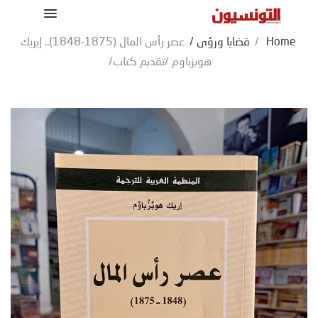
Home
/
قضايا ورؤى
/
عصر رأس المال (1875-1848).. إيريك
هوبزباوم /تقديم كتاب/