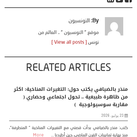
By:
التونسيون
موقع " التونسيون " .. العالم من
تونس
[ View all posts ]
RELATED ARTICLES
منذر بالضيافي يكتب حول: التغيرات المناخية: اكثر
من ظاهرة طبيعية .. تحول اجتماعي وحضاري (
مقاربة سوسيولوجية )
23 يوليو، 2026
كتب: منذر بالضيافي بدأت قصتي مع التغييرات المناخية ” المتطرفة”،
منذ نهاية ثمانينات القرن الماضي، حين أطردنا ...
More