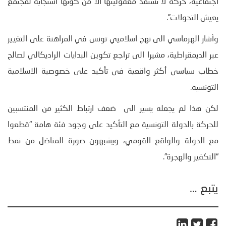
اجتماعية، حركة لا تستمد معقوليتها الا من كونها استجابة لمجتمع
يعيش التحولات”.
وأشار الهرماسي الى نهج اسلاميي تونس في المراهنة على التغيير
عبر الديمقراطية، مشيرا الى تراجع تكوين البدايات الراديكالي لصالح
خطاب سياسي أكثر واقعية في تأكيد على خصوصية الاسلامية
التونسية.
لكن هذا لم يجعله يسير الى ضعف ارتباط الكثير من المنتسبين
للحركة بالدولة التونسية مع التأكيد على وجود فئة هامة “قطعوا
مع الدولة والواقع القومي، ويشبهون صورة المناضل من نمط
“التكفير والهجرة”.
يتبع …