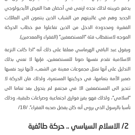
يدفع ضريبته لذلك نجده ارتمى في أحضان هذا العرض الأيديولوجي
الجديد وهم في غالبيتهم من الشباب الذين ينتمون الى العائلات
الفقيرة ومحدودة الدخل من الذين تفاعلوا مع خطاب الحركة
الموجه لاستقطاب فئة “المستضعفين” (الفقراء والمعدمين).
ويقول عبد الباقي الهرماسي معلقا على ذلك أنه “اذا كانت النزعة
الاسلامية تقدم نفسها صوتا للمستضعفين، فإنها لا تعني بذلك
التدليل على أنها تمثل مجموعات معينة من الشعب، لأنها تريد نفسها
ضمير الأمة بتمامها، في حركيتها المستمرة، ولذلك فان الحركة لا
تتحيز الى المستضعفين الا في مجتمع لم يتحول بعد تماما الى
“اسلامي”، ولذلك فهو يفرز فوارق اجتماعية وصراعات طبقية، وذلك
تأسيا بالرسول الذي يروى أنه كان يفضل صحبه الفقراء”. /18/
2/ الاسلام السياسي .. حركة طائفية