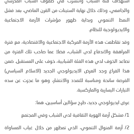
استهداف فئة الشباب وانتشرت في صفوف الشباب المدرسي
والجامعي، وذلك خلال نهاية الستينات من القرن الماضي، بعد فشل
النمط التنموي وبداية ظهور مؤشرات الأزمة الاجتماعية
والايديولوجية للنظام.
وقد تقاطعت هذه الأزمة المركبة الاجتماعية والاقتصادية، مع فترة
المراهقة والاندفاع لدى الشباب، فضلا عما صاحب تلك الفترة من
تصاعد الخوف لدي هذه الفئة الشبابية، خوف على المستقبل. ضمن
هذا الفراغ وجد العرض الايديولوجي الجديد (الاسلام السياسي)
الفرصة سانحة ومناسبة للتمدد والانتشار، وهو ما عجزت عن سده
التيارات اليسارية والماركسية.
عرض ايديولوجي جديد، طرح سؤالين أساسيين، هما:
1/ مشكل أزمة الهوية الثقافية لدى الشباب وفي المجتمع
2/ أزمة المنوال التنموي، الذي تمظهر من خلال غياب المساواة