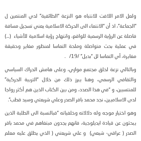
ولعل الامر اللافت للانتباه هو النزعة “الطائفية” لدي المنتمين ل
“الجماعة”، اذ أن “الانتماء الى الحركة الاسلامية يعني تسجيل مسافة
فاصلة عن الرؤية الرسمية للواقع، وانتهاج رؤية اسلامية للأشياء (…)
في عملية بحث متواصلة وملحة التماسا لمنظور مغاير وحقيقة
مغايرة، أي التماسا لل “بديل” /19/ .
وبالتالي نزعة لخلق مجتمع موازي، وعلى هامش الحراك السياسي
والثقافي الرسمي، وهنا يبرز ذلك من خلال “التربية الحركية”
للمنتسبين، و “في هذا الصدد، ومن بين الكتاب الذين هم أكثر رواجا
لدى الاسلاميين، نجد محمد باقر الصدر وعلي شريعتي وسيد قطب”.
وهو اختيار موجه وله دلالاته وخلفياته “فبالنسبة الى الطلبة الذين
يبحثون عن قيادة ايديلوجية، فانهم يجدون مبتغاهم في محمد باقر
الصدر ( عراقي- شيعي) و علي شريعتي ( الذي يطلق عليه معلم