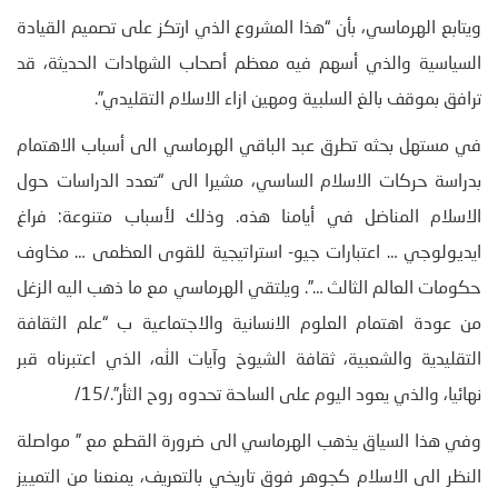
ويتابع الهرماسي، بأن “هذا المشروع الذي ارتكز على تصميم القيادة
السياسية والذي أسهم فيه معظم أصحاب الشهادات الحديثة، قد
ترافق بموقف بالغ السلبية ومهين ازاء الاسلام التقليدي”.
في مستهل بحثه تطرق عبد الباقي الهرماسي الى أسباب الاهتمام
بدراسة حركات الاسلام الساسي، مشيرا الى “تعدد الدراسات حول
الاسلام المناضل في أيامنا هذه. وذلك لأسباب متنوعة: فراغ
ايديولوجي … اعتبارات جيو- استراتيجية للقوى العظمى … مخاوف
حكومات العالم الثالث …”. ويلتقي الهرماسي مع ما ذهب اليه الزغل
من عودة اهتمام العلوم الانسانية والاجتماعية ب “علم الثقافة
التقليدية والشعبية، ثقافة الشيوخ وآيات الله، الذي اعتبرناه قبر
نهائيا، والذي يعود اليوم على الساحة تحدوه روح الثأر”./15/
وفي هذا السياق يذهب الهرماسي الى ضرورة القطع مع ” مواصلة
النظر الى الاسلام كجوهر فوق تاريخي بالتعريف، يمنعنا من التمييز