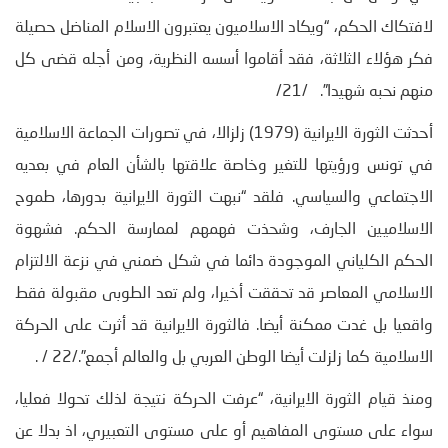
لافتكاك الحكم، “ويكاد الاسلاميون يعتبرون الاسلام المناضل حصيلة
فكر هؤلاء الثلاثة، فقد أقاموا أسسه النظرية، ومن أجله قضى كل
منهم نحبه شهيدا”. /21/
أحدثت الثورة الايرانية (1979) زلزالا، في تصورات الجماعة الاسلامية
في تونس ورؤيتها للتغير وخاصة علاقتها بالشأن العام في بعديه
الاجتماعي والسياسي. فلقد “نبهت الثورة الايرانية بدورها، طموح
الاسلاميين الجارف، وشحذت فهمهم لممارسة الحكم. فشهوة
الحكم الكلياني الموجودة دائما في شكل ضمني في نزعة الالتزام
الاسلامي المعاصر قد تحققت أخيرا، ولم تعد الطوبى مقبولة فقط
واقعيا بل غدت ممكنة أيضا. فالثورة الايرانية قد أثرت على الحركة
الاسلامية كما زلزلت أيضا الوطن العربي بل والعالم أجمع”./22 / .
ومنذ قيام الثورة الايرانية، “عرفت الحركة نتيجة لذلك تحولا فعليا،
سواء على مستوى المفاهيم أو على مستوى التعبيري، اذ بدلا عن