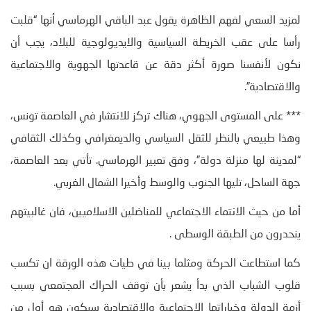
لمزيد السعي لفهم الظاهرة يقول عبد الباقي الهرماسي أنها “قلبت
رأسا على عقب الخريطة السياسية والايديولوجية للبلاد، يجب أن
نكون لأنفسنا صورة أكثر دقة عن قاعدتها الجهوية والاجتماعية
والاقتصادية”.
*** على المستوى الجهوي، هناك تركز للانتشار في العاصمة تونس،
وهذا طبيعي بالنظر للثقل السياسي والديمغرافي وكذلك الثقافي
“لمدينة لها منزلة دولة”، وفق تعبير الهرماسي. تأتي بعد العاصمة،
جهة الساحل، تليها الجنوب والوسط وأخيرا الشمال الغربي.
أما من حيث الانتماء الاجتماعي للمناضلين الاسلاميين، فان غالبيتهم
ينحدرون من الطبقة الوسطى .
كما استطاعت الحركة ومثلما بينا في طيات هذه الورقة ان تكسب
قلوب الشباب الذي بدأ يشعر بأن توقف الحراك المجتمعي بسبب
أزمة الدولة وخياراتها الاجتماعية والاقتصادية سيكون هو أول من