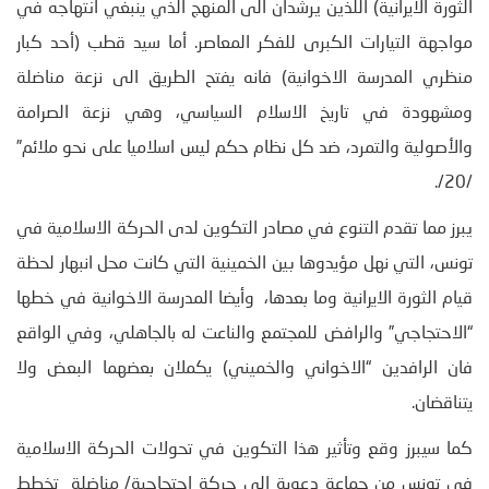
الثورة الايرانية) اللذين يرشدان الى المنهج الذي ينبغي انتهاجه في
مواجهة التيارات الكبرى للفكر المعاصر. أما سيد قطب (أحد كبار
منظري المدرسة الاخوانية) فانه يفتح الطريق الى نزعة مناضلة
ومشهودة في تاريخ الاسلام السياسي، وهي نزعة الصرامة
والأصولية والتمرد، ضد كل نظام حكم ليس اسلاميا على نحو ملائم”
/20/.
يبرز مما تقدم التنوع في مصادر التكوين لدى الحركة الاسلامية في
تونس، التي نهل مؤيدوها بين الخمينية التي كانت محل انبهار لحظة
قيام الثورة الايرانية وما بعدها، وأيضا المدرسة الاخوانية في خطها
“الاحتجاجي” والرافض للمجتمع والناعت له بالجاهلي، وفي الواقع
فان الرافدين “الاخواني والخميني) يكملان بعضهما البعض ولا
يتناقضان.
كما سيبرز وقع وتأثير هذا التكوين في تحولات الحركة الاسلامية
في تونس من جماعة دعوية الى حركة احتجاجية/ مناضلة تخطط