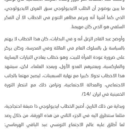
ما يبين بوضوح أن الطلب الايديولوجي سبق العرض الايديولوجي،
الذي كما أشرنا أنه وبرغم مظاهر التنوع في الخطاب الا أن الفكر
السلفي هو الذي كان مهيمنا.
وأوضح عبد القادر الزغل أنه و في البدايات، كان هذا الخطاب لا يهتم
بالسياسة بل بالسلوك العام في العائلة وفي المدرسة، وكان يركز
على ضرورة عودة المرأة للبيت. وهو خطاب يعادي التيارات اليسارية
والماركسية، ويعتبرهم العدو الأول، ويمجد العلماء. لكن، سيشهد
هذا الاخطاب تحولا كبيرا مع نهاية السبعينات، ليصبح مهتما بالجانب
الاجتماعي، والعدالة الاجتماعية، وتزامن ذلك مع انتصار الثورة
الخمينية في ايران. /14/
وبداية من ذلك التاريخ، أصبح الخطاب ايديولوجي ذا صبغة احتجاجية،
مثلما سنتطرق اليه في الجزء الثاني من هذه الورقة، من خلال رصد
لما أطلق عليه عالم الاجتماع التونسي عبد الباقي الهرماسي: