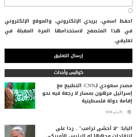
احفظ اسمي، بريدي الإلكتروني، والموقع الإلكتروني
في هذا المتصفح لاستخدامها المرة المقبلة في
تعليقي.
كواليس وأحداث
مصدر سعودي لـCNN: التطبيع مع
إسرائيل مرهون بمسار لا رجعة فيه نحو
إقامة دولة فلسطينية
25 مايو، 2026
البابا: “لا أخشى ترامب” .. ردا على
انتقادات وجهها له الرئيس الأمريكي