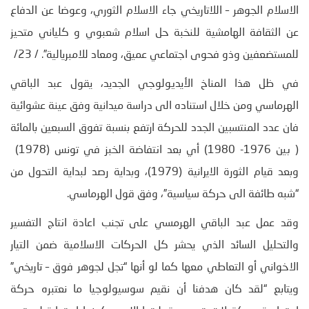
الاسلام الجوهر – اللاتاريخي جاء الاسلام الثوري، وعوضا عن الدفاع
عن الثقافة الهامشية للنخبة حل اسلام شعبوي و كلياني متحيز
للمستضعفين وذو فحوى اجتماعي عميق، ومعاد للامبريالية”. / 23/
في ظل هذا المناخ الأيديولوجي الجديد، يقول عبد الباقي
الهرماسي ومن خلال استناده الى دراسة ميدانية وفق عينة عشوائية
فان عدد المنتسبين الجدد للحركة ارتفع بنسبة تفوق السبعين بالمائة
( بين 1976- 1980) أي بعد انتفاضة الخبز في تونس (1978)
وبعد قيام الثورة الايرانية (1979)، وبداية رصد لبداية التحول من
“شبه طائفة الى حركة سياسية”، وفق قول الهرماسي.
وقد عمل عبد الباقي الهرمسي على تجنب اعادة انتاج التفسير
والتحليل السائد الذي يحشر كل الحركات الاسلامية ضمن التيار
الاخواني أو التعاطي معها كما لو أنها “تجل لجوهر فوق – تاريخي”
ويتابع “لقد كان هدفنا أن نقيم سوسيولوجيا ما نعتبره حركة