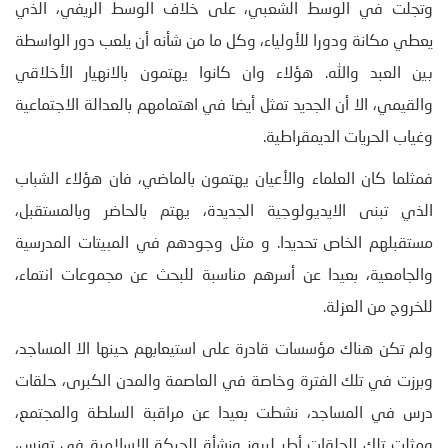
وتجلت في الوسط الشعبي، على خلاف الوسط الريفي، الذي
يعطي مكانة ودورا للأولياء، وكل ما من شأنه أن يلعب دور الواسطة
بين العبد والله. هؤلاء وان كانوا يهتمون بالانهيار الأخلاقي
والقيمي، الا أن الجديد تمثل أيضا في اهتمامهم بالعدالة الاجتماعية
وغياب الحريات الديمقراطية.
فمثلما كان العلماء والأعيان يهتمون بالماضي، فان هؤلاء الشباب
الذي تبنى الايديولوجية الجديدة، يهتم بالحاضر وبالمستقبل،
مستقبلهم الخاص تحديدا. و مثل وجودهم في المبيتات المدرسية
والجامعية، بعيدا عن أسرهم مناسبة للبحث عن مجموعات انتماء،
للخروج من العزلة.
ولم تكن هناك مؤسسات قادرة على استيعابهم حينها الا المساجد،
وبرزت في تلك الفترة وخاصة في العاصمة والمدن الكبرى، حلقات
درس في المساجد، نشطت بعيدا عن مراقبة السلطة والمجتمع،
ومثلت تلك الحلقات أطر لبروز ونشأة الحركة الاسلامية في تونس،