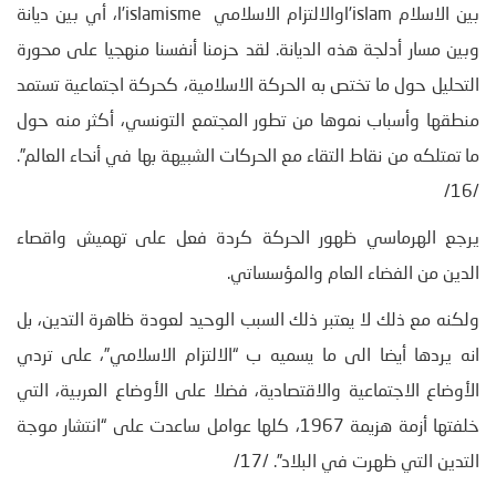
بين الاسلام l’islamوالالتزام الاسلامي l’islamisme، أي بين ديانة
وبين مسار أدلجة هذه الديانة. لقد حزمنا أنفسنا منهجيا على محورة
التحليل حول ما تختص به الحركة الاسلامية، كحركة اجتماعية تستمد
منطقها وأسباب نموها من تطور المجتمع التونسي، أكثر منه حول
ما تمتلكه من نقاط التقاء مع الحركات الشبيهة بها في أنحاء العالم”.
/16/
يرجع الهرماسي ظهور الحركة كردة فعل على تهميش واقصاء
الدين من الفضاء العام والمؤسساتي.
ولكنه مع ذلك لا يعتبر ذلك السبب الوحيد لعودة ظاهرة التدين، بل
انه يردها أيضا الى ما يسميه ب “الالتزام الاسلامي”، على تردي
الأوضاع الاجتماعية والاقتصادية، فضلا على الأوضاع العربية، التي
خلفتها أزمة هزيمة 1967، كلها عوامل ساعدت على “انتشار موجة
التدين التي ظهرت في البلاد”. /17/