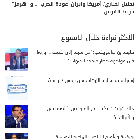
تحليل اخباري/ أمريكا وايران: عودة الحرب .. و “هرمز”
مربط الفرس
الأكثر قراءة خلال الأسبوع
خليفة بن سالم يكتب: “من سبتة إلى كييف .. أوروبا
في مواجهة حصار متعدد الجبهات”
إستراتيجية محاربة الإرهاب في تونس /دراسة/
خالد شوكات يكتب عن الفرق بين: “العثمانيون
والأتراك” ؟
بورقيبة و تأميم الاراضي الزراعية التونسية