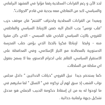
لحد الآن و رغم القراءات السطحية رقما مؤثرا في المشهد البرلماني
والسياسي، لابد من التعاطي معه بجدية في قادم “الجولات”.
وبعيدا عن القراءات السطحية واحتراف “الشتم” فان موقف حزب
“قلب تونس” يجب النظر اليه ضمن الارتباط السياسي والعاطفي
للقروي بالارث السياسي للباجي قايد السبسي – الذي كان مقربا
منه – وايضا ارتباطا فكريا بالخط الذي يؤمن صلب المدرسة
الدستورية بالمصالحة مع التيار الإسلامي، وفي المحافظة على
الاستقرار السياسي، القائم على احترام الدستور، بما لا يسمح بتغول
اي سلطة من السلطات.
كما يستحضر جيدا نبيل القروي “خيانات الحداثيين ” داخل مجلس
نواب الشعب إذ سبق لهم أن تركوه في ” التسلل ” لما سايرهم في
ما لوحوا له به من ان إسقاط حكومة الحبيب الجملي هو مدخل
تشكيل جبهة برلمانية حداثية .