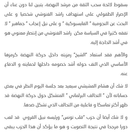
بسقوط لائحة سحب الثقة من مرشد النهضة، يتبين لنا دون عناء أن
الإصرار الطفولي على استهداف راشد الغنوشي شخصيا و على
البحث عن النجومية ” الفايسبوكية ” و على نيل إعجاب ” جماهير ” لا
تفقه كثيرا في السياسة مكن راشد الغنوشي من إنتصار معنوي هو
في أشد الحاجة إليه.
والأهم فقد استعاد “الشيخ” رمزيته داخل حركة النهضة كرمزها
الأساسي الذي التف حوله أشد خصومه داخلها لحمايته و الدفاع
عنه.
لا شك أن هشام المشيشي سيعيد بعد جلسة اليوم النظر في بعض
حساباته لأن ” التحالف البرلماني ” المتشكل حول حركة النهضة قد
ظهر أكثر تماسكا و فاعلية من التحالف الذي تشكل ضدها.
و لا شك أيضا أن حزب “قلب تونس” ورئيسه نبيل القروي قد لعب
دورا مرجحا في نتيجة التصويت و هو ما يؤكد أن هذا الحزب يبقى