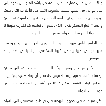
و لا شك أن فشل عملية سحب الثقة من راشد الغنوشي تعود إلى
عدة عوامل من أهمها ضعف منسوب الثقة بين الأطراف التي دعت
ل، و تباين حساباتها و أن جلسة الخميس قد أفرزت خاسرين أساسيين
و هما ” التيار الديمقراطي ” الذي يبدو أن قيادته قد اختارت طريقا لا
يجد قبولا لدى قطاعات واسعه من قواعد الحزب.
أما الخاسر الثاني فهو الحزب الدستوري الحر الذي تخوض رئيسته
عبير موسي حربا يتداخل فيها الشخصي بالسياسي ضد راشد
الغنوشي.
و إذا كان من حق رئيس حركة النهضة و أبناء حركة النهضة أن
“يحتفلوا ” بما تحقق يوم الخميس خاصة و أن بقاء «شيخهم” رئيسا
لمجلس نواب الشعب يمثل شكلا من أشكال المصالحة بينه وبين
مؤسسات الدولة.
لكن مع ذلك فان جمهور النهضة قبل قياداتها مدعوون الى القيام