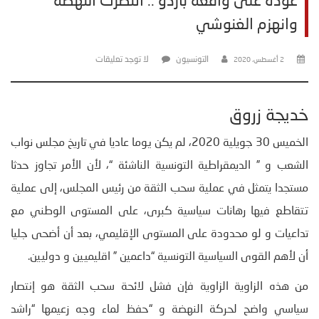
عودة على واقعة باردو .. انتصرت النهضة
وانهزم الغنوشي
التونسيون
لا توجد تعليقات
2 أغسطس، 2020
خديجة زروق
الخميس 30 جويلية 2020، لم يكن يوما عاديا في تاريخ مجلس نواب
الشعب و ” الديمقراطية التونسية الناشئة “، لأن الأمر تجاوز حدثا
مستجدا يتمثل في عملية سحب الثقة من رئيس المجلس، إلى عملية
تتقاطع فيها رهانات سياسية كبرى، على المستوى الوطني مع
تداعيات و لو محدودة على المستوى الإقليمي، بعد أن أضحى جليا
أن لأهم القوى السياسية التونسية “داعمين ” اقليميين و دوليين.
من هذه الزاوية الزاوية فإن فشل لائحة سحب الثقة هو إنتصار
سياسي واضح لحركة النهضة و “حفظ لماء وجه زعيمها “راشد