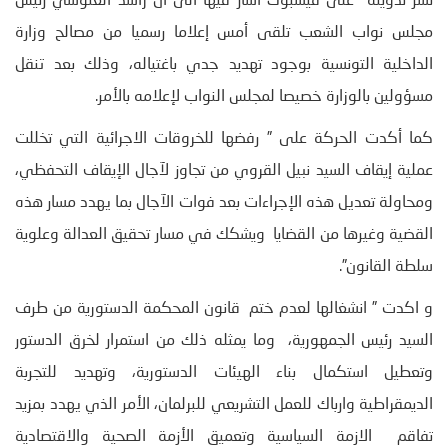
نشر تدوينة على فيسبوك أشار فيها الى أن راشد الغنوشي رئيس
مجلس نواب الشعب تلقى أمس إعلاما رسميا من مصالح وزارة
الداخلية التونسية بوجود تهديد جدي باغتياله، وذلك بعد تنقل
مسؤولين بالوزارة خصيصا لمجلس النواب لإعلامه بالأمر.
كما أكدت الحركة على ” رفضها للخروقات الاجرائية التي تخللت
عملية إيقاف السيد نبيل القروي من تجاوز لآجال الإيقاف التحفظي،
ومحاولة تعديل هذه الإجراءات بعد فوات الآجال بما يهدد مسار هذه
القضية وغيرها من القضايا ويشكك في مسار تحقيق العدالة وعلوية
سلطة القانون”.
و اكدت ” انشغالها لعدم ختم قانون المحكمة الدستورية من طرف
السيد رئيس الجمهورية، وما يمثله ذلك من استمرار لخرق الدستور
وتعطيل استكمال بناء الهيئات الدستورية، وتهديد للتجربة
الديمقراطية وارباك للعمل التشريعي للبرلمان، الأمر الذي يهدد بمزيد
تفاقم الازمة السياسية وتعميق الأزمة الصحية والاقتصادية