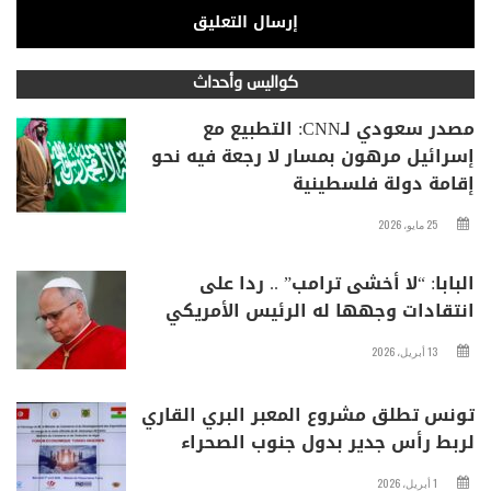
كواليس وأحداث
مصدر سعودي لـCNN: التطبيع مع
إسرائيل مرهون بمسار لا رجعة فيه نحو
إقامة دولة فلسطينية
25 مايو، 2026
البابا: “لا أخشى ترامب” .. ردا على
انتقادات وجهها له الرئيس الأمريكي
13 أبريل، 2026
تونس تطلق مشروع المعبر البري القاري
لربط رأس جدير بدول جنوب الصحراء
1 أبريل، 2026