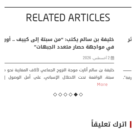
RELATED ARTICLES
منذر بالضيافي يكتب حول: التغيرات المناخية: اكثر
من ظاهرة طبيعية .. تحول اجتماعي وحضاري (
مقاربة سوسيولوجية )
23 يوليو، 2026
كتب: منذر بالضيافي بدأت قصتي مع التغييرات المناخية ” المتطرفة”،
منذ نهاية ثمانينات القرن الماضي، حين أطردنا ...
More
اترك تعليقاً