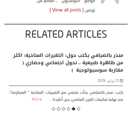
موقع " التونسيون " .. العالم من
تونس
[ View all posts ]
RELATED ARTICLES
منذر بالضيافي يكتب حول: التغيرات المناخية: اكثر
من ظاهرة طبيعية .. تحول اجتماعي وحضاري (
مقاربة سوسيولوجية )
23 يوليو، 2026
كتب: منذر بالضيافي بدأت قصتي مع التغييرات المناخية ” المتطرفة”،
منذ نهاية ثمانينات القرن الماضي، حين أطردنا ...
More