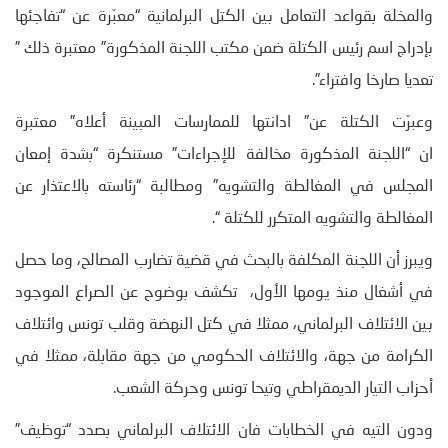
والمخلة بقواعد التعامل بين الكتل البرلمانية “معبّرة عن “تفاجئها
بإدراج اسم رئيس الكتلة ضمن مكتب اللجنة المذكورة” معتبرة ذلك ”
تعديا صارخا وافتراء”.
وعبرّت الكتلة عن” ادانتها للممارسات المبينة أعلاه” معتبرة
ان “اللجنة المذكورة مخالفة للإجراءات” مستنكرة “بشدة إمعان
المجلس في المغالطة والتشويه” ومطالبة “رئاسته بالاعتذار عن
المغالطة والتشويه المتكرر للكتلة “.
ويبرز أن اللجنة المكلفة بالبحث في قضية تضارب المصالح، وما حصل
في أشغال منذ يومها الأول، تكشف بوضوح عن الصراع الموجود
بين الائتلاف البرلماني، ممثلا في كتل النهضة وقلب تونس وائتلاف
الكرامة من جهة، والائتلاف الحكومي من جهة مقابلة، ممثلا في
أحزاب التيار الديمقراطي وتيحا تونس وحركة الشعب.
ودون التيه في الخطابات فان الائتلاف البرلماني بصدد “توظيف”