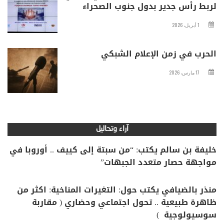
لربط رأس جدير بدول جنوب الصحراء
1 أبريل، 2026
الحرب في زمن الإعلام الشبكي
17 مارس، 2026
آراء وتحاليل
خليفة بن سالم يكتب: “من سبتة إلى كييف .. أوروبا في
مواجهة حصار متعدد الجبهات”
منذر بالضيافي يكتب حول: التغيرات المناخية: اكثر من
ظاهرة طبيعية .. تحول اجتماعي وحضاري ( مقاربة
سوسيولوجية )