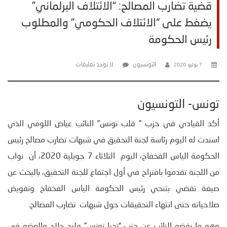
قضية تضارب المصالح: “الائتلاف البرلماني”
يضغط على “الائتلاف الحكومي” والمطلوب
رئيس الحكومة
التونسيون
لا توجد تعليقات
7 يوليو، 2020
تونس- التونسيون
أكد القيادي في حزب ” قلب تونس” النائب عياض اللومي الذي
اسندت له اليوم رئاسة لجنة التحقيق في شبهات تضارب مصالح رئيس
الحكومة الياس الفخفاخ، اليوم الثلاثاء 7 جويلية 2020، أن نواب
من اللجنة تقدموا باقتراح في أول اجتماع للجنة التحقيق، بالبحث عن
صيغة تقضي بتنحي رئيس الحكومة الياس الفخفاخ وتفويض
صلاحياته حتى انتهاء التحقيقات حول شبهات تضارب المصالح.
وهو ما رفضه النائب عن حزب “تحيا تونس” وليد جلاد والعضو في