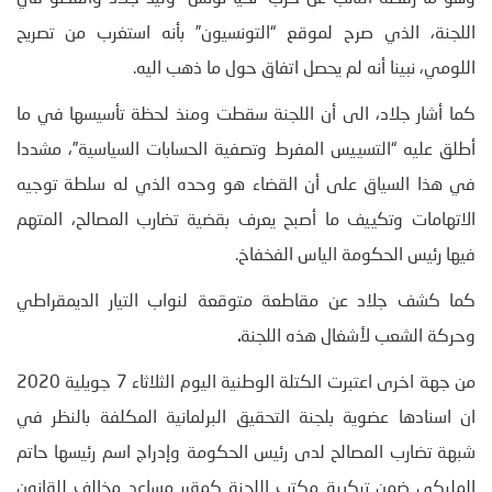
اللجنة، الذي صرح لموقع “التونسيون” بأنه استغرب من تصريح
اللومي، نبينا أنه لم يحصل اتفاق حول ما ذهب اليه.
كما أشار جلاد، الى أن اللجنة سقطت ومنذ لحظة تأسيسها في ما
أطلق عليه “التسييس المفرط وتصفية الحسابات السياسية”، مشددا
في هذا السياق على أن القضاء هو وحده الذي له سلطة توجيه
الاتهامات وتكييف ما أصبح يعرف بقضية تضارب المصالح، المتهم
فيها رئيس الحكومة الياس الفخفاخ.
كما كشف جلاد عن مقاطعة متوقعة لنواب التيار الديمقراطي
وحركة الشعب لأشغال هذه اللجنة
.
من جهة اخرى اعتبرت الكتلة الوطنية اليوم الثلاثاء 7 جويلية 2020
ان اسنادها عضوية بلجنة التحقيق البرلمانية المكلفة بالنظر في
شبهة تضارب المصالح لدى رئيس الحكومة وإدراج اسم رئيسها حاتم
المليكي ضمن تركيبة مكتب اللجنة كمقرر مساعد مخالف للقانون