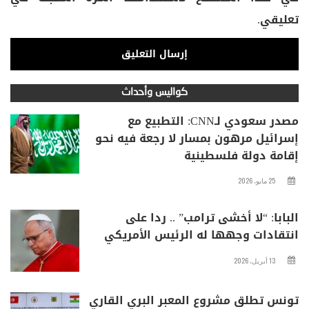
تعليقي.
كواليس وأحداث
مصدر سعودي لـCNN: التطبيع مع
إسرائيل مرهون بمسار لا رجعة فيه نحو
إقامة دولة فلسطينية
25 مايو، 2026
البابا: “لا أخشى ترامب” .. ردا على
انتقادات وجهها له الرئيس الأمريكي
13 أبريل، 2026
تونس تطلق مشروع المعبر البري القاري