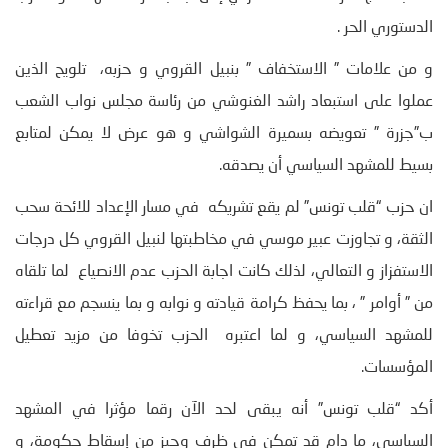
الدستوري الحر .
و من علامات ” الاستخفاف ” بنبيل القروي و حزبه، تلويح الذين
عملوا على استبعاد راشد الغنوشي من رئاسة مجلس نواب الشعب
ب”جزرة ” تعويضه بسميرة الشواشي و هو عرض لا يمكن لمتابع
بسيط للمشهد السياسي أن يصدقه.
ان حزب “قلب تونس” لم يقع تشريكه في مسار الإعداد للائحة سحب
الثقة، و تجاوزت عبير موسي في مخاطبتها لنبيل القروي كل درجات
الاستفزاز و التعالي، لذلك كانت اجابة الحزب عدم الانصياع لما تلقاه
من ” أوامر ” ، بما يحفظ كرامة قيادته و نوابه و بما ينسجم مع قراءته
للمشهد السياسي، و لما اعتبره الحزب تخوفا من مزيد تعطيل
المؤسسات.
أكد “قلب تونس” أنه يبقى لحد الآن رقما مؤثرا في المشهد
السياسي، ما دام قد تمكن في ظرف وجيز من إسقاط حكومة، و