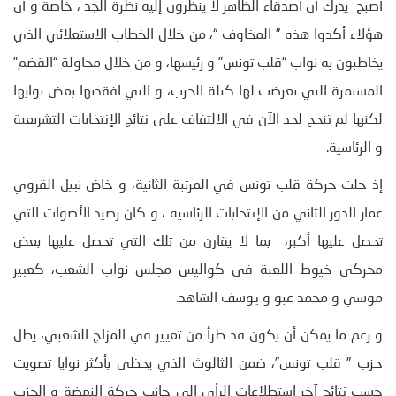
أصبح يدرك أن أصدقاء الظاهر لا ينظرون إليه نظرة الجد ، خاصة و أن
هؤلاء أكدوا هذه ” المخاوف “، من خلال الخطاب الاستعلائي الذي
يخاطبون به نواب “قلب تونس” و رئيسها، و من خلال محاولة “القضم”
المستمرة التي تعرضت لها كتلة الحزب، و التي افقدتها بعض نوابها
لكنها لم تنجح لحد الآن في الالتفاف على نتائج الإنتخابات التشريعية
و الرئاسية.
إذ حلت حركة قلب تونس في المرتبة الثانية، و خاض نبيل القروي
غمار الدور الثاني من الإنتخابات الرئاسية ، و كان رصيد الأصوات التي
تحصل عليها أكبر، بما لا يقارن من تلك التي تحصل عليها بعض
محركي خيوط اللعبة في كواليس مجلس نواب الشعب، كعبير
موسي و محمد عبو و يوسف الشاهد.
و رغم ما يمكن أن يكون قد طرأ من تغيير في المزاج الشعبي، يظل
حزب ” قلب تونس”، ضمن الثالوث الذي يحظى بأكثر نوايا تصويت
حسب نتائج آخر استطلاعات الرأي إلى جانب حركة النهضة و الحزب