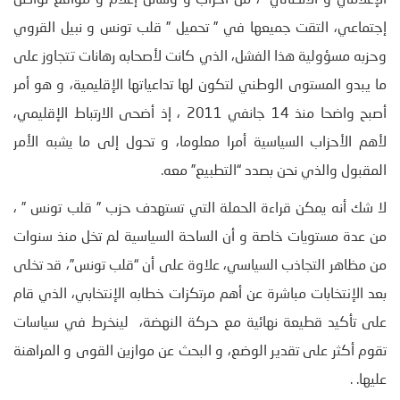
الإعلامي و الاتصالي “، من أحزاب و وسائل إعلام و مواقع تواصل
إجتماعي، التقت جميعها في ” تحميل ” قلب تونس و نبيل القروي
وحزبه مسؤولية هذا الفشل، الذي كانت لأصحابه رهانات تتجاوز على
ما يبدو المستوى الوطني لتكون لها تداعياتها الإقليمية، و هو أمر
أصبح واضحا منذ 14 جانفي 2011 ، إذ أضحى الارتباط الإقليمي،
لأهم الأحزاب السياسية أمرا معلوما، و تحول إلى ما يشبه الأمر
المقبول والذي نحن بصدد “التطبيع” معه.
لا شك أنه يمكن قراءة الحملة التي تستهدف حزب ” قلب تونس ” ،
من عدة مستويات خاصة و أن الساحة السياسية لم تخل منذ سنوات
من مظاهر التجاذب السياسي، علاوة على أن “قلب تونس”، قد تخلى
بعد الإنتخابات مباشرة عن أهم مرتكزات خطابه الإنتخابي، الذي قام
على تأكيد قطيعة نهائية مع حركة النهضة، لينخرط في سياسات
تقوم أكثر على تقدير الوضع، و البحث عن موازين القوى و المراهنة
عليها. .