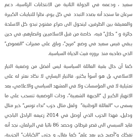
سعيد ، ودعمه في الجولة الثانية من الانتخابات الرئاسية، دعم
سرعان ما سنجد أنه بصدد التبدد في كل يوم، نظرا للتباينات الكبيرة
والعميقة بين الطرفين، ليتحول الى صراع مفتوح تبدو كل الاسلحة
جائزة و ” حلال” فيه، خاصة من قبل الاسلاميين وانصارهم، في حين
يبقي قيس سعيد في وضع “مريح”، وباق على مميزات “الغموض”
الذي صاحبه منذ بروزه فيث الحياة السياسية.
كما أن حال بقية العائلة السياسية ليس أفضل من وضعية التيار
الاسلامي، بل هو أسوأ بكثير، فالتيار اليساري لا نكاد نعثر له على
تمثيلية لا في المؤسسات ولا في المشهد السياسي والاعلامي، بعد
الانهيار الكبير ل “الجبهة الشعبية”، وذات الوضعية تنسحب على ما
يسمى ب “العائلة الوطنية” ولعل مثال حزب “نداء تونس” خير مثال
ودليل، فهذا الحزب الذي أوصل في 2014 زعيمه الراحل الباجي
قايد السبسي الى قصر قرطاج، وحصد 86 نائبا في البرلمان، نجد أنه
تفكك و”أصبح خبر بعد علم” كما يقال، و حتى “الكيانات” الحزبية،