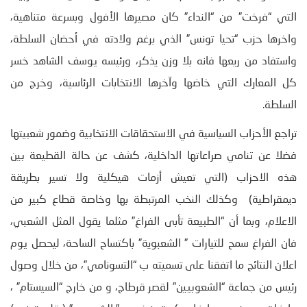
التي “فرخت” من “النداء” كان مصيرها الأفول وبسرعة متناهية،
واخرها حزب “تحيا تونس” الذي برغم ولادته في أحضان السلطة،
واستفاد من ريعها فانه بلا وزن يذكر، ورئيسه يوسف الشاهد خسر
كل المعارك التي خاضها وآخرها الانتخابات الرئاسية، وخرج من
السلطة.
تراجع الأحزاب السياسية في الاستحقاقات الانتخابية وضمور شعبيتها
فضلا عن تنامي صراعاتها الداخلية، كشف عن حالة القطيعة بين
هذه الاحزاب (التي تعيش أزمات هيكلية ولا تسير بطريقة
ديمقراطية) وكذلك النخب المرتبطة بها وخاصة قطاع كبير من
الاعلام، وبما أن “الطبيعة تأبى الفراغ” مثلما يقول المثل الشعبي،
فان الفراغ سمح للتيارات ” الشعبوية” باكتساح الساحة، ليحصل يوم
اعلان النتائج ما اتفقنا على تسميته ب “التسونامي”، من خلال وصول
رئيس من جماعة “الشعوبيين” لقصر قرطاج، و من خارج “السيستام” ،