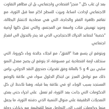
بعد ان غاب كل ” منجز” اقتصادي واجتماعي، بل ان مظاهر التفاوت
الاجتماعي ازدادت اتساعا، وبرزت للسطح اكثر مما قبل الثورة، مع
تفاقم ظاهرة الفقر والحاجة، التي هي مصاحبة لانتشار البطالة،
ومزيد تهميش فئات واسعة من المجتمع، والتي تمثل كلها أرضية
“خصبة” لتصاعد الحراك الاحتجاجي، الذي قد ينذر بالتحول الى انفجار
اجتماعي.
ويتوقع ان يتسع هذا “الفتق”، مع انجلاء جائحة وباء كورونا، التي
ستخلف ازمة اقتصادية غير مسبوقة، اذ يتوقع ان يصبح معدل النمو
سلبي بين 4 و 5 بالمائة وفق تقديرات صندوق النقد الدولي، يزامن
ذلك مع تواصل العجز عن ابتكار الحلول سواء في علاقة بالوضع
المستجد بسبب الوباء، او في علاقة بما قبله، وهنا نلاحظ ان كل
الحكومات التي جاءت بعد الثورة، لم تعمل على اجراء حتى بعض
التعديلات الطفيفة على منوال التنمية الذي دفنته الثورة، ما يجعل
منها حكومات اقرب الى التواصل منها للقطيعة مع خيارات دولة