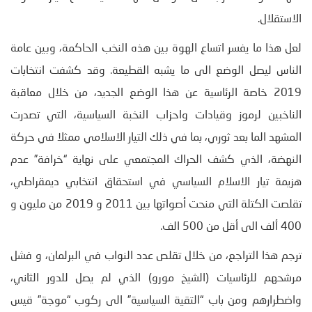
الاستقلال.
لعل هذا ما يفسر اتساع الهوة بين هذه النخب الحاكمة، وبين عامة
الناس ليصل الوضع الى ما يشبه القطيعة. وقد كشفت انتخابات
2019 خاصة الرئاسية عن هذا الوضع الجديد، من خلال معاقبة
الناخبين لرموز وقيادات واحزاب النخبة السياسية، التي تصدرت
المشهد الما بعد ثوري، بما في ذلك التيار الاسلامي ممثلا في حركة
النهضة، الذي كشف الحراك المجتمعي على نهاية “خرافة” عدم
هزيمة تيار الاسلام السياسي في استحقاق انتخابي ديمقراطي،
تقلصت الكتلة التي منحت أصواتها بين 2011 و 2019 من مليون و
400 ألف الى أقل من 500 الف.
ترجم هذا التراجع، من خلال تقلص عدد النواب في البرلمان، و فشل
مرشحهم للرئاسيات (الشيخ مورو) الذي لم يصل للدور الثاني،
واضطرارهم ومن باب “التقية السياسية” الى ركوب “موجة” قيس