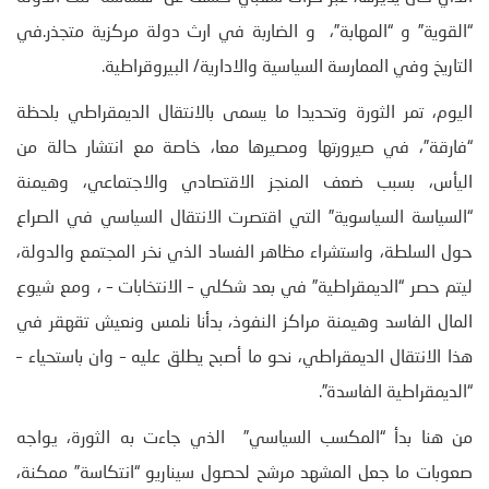
“القوية” و “المهابة”، و الضاربة في ارث دولة مركزية متجذر.في
التاريخ وفي الممارسة السياسية والادارية/ البيروقراطية.
اليوم، تمر الثورة وتحديدا ما يسمى بالانتقال الديمقراطي بلحظة
“فارقة”، في صيرورتها ومصيرها معا، خاصة مع انتشار حالة من
اليأس، بسبب ضعف المنجز الاقتصادي والاجتماعي، وهيمنة
“السياسة السياسوية” التي اقتصرت الانتقال السياسي في الصراع
حول السلطة، واستشراء مظاهر الفساد الذي نخر المجتمع والدولة،
ليتم حصر “الديمقراطية” في بعد شكلي – الانتخابات – ، ومع شيوع
المال الفاسد وهيمنة مراكز النفوذ، بدأنا نلمس ونعيش تقهقر في
هذا الانتقال الديمقراطي، نحو ما أصبح يطلق عليه – وان باستحياء –
“الديمقراطية الفاسدة”.
من هنا بدأ “المكسب السياسي” الذي جاءت به الثورة، يواجه
صعوبات ما جعل المشهد مرشح لحصول سيناريو “انتكاسة” ممكنة،