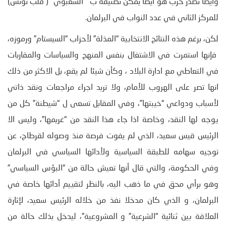
وايضا تصدر حزب هو ايضا يمكن تصنيفه ب ” الشعبوي” ( قلب تونس)
للمركز الثاني في عدد النواب في البرلمان.
لكن، برغم هذه النتائج الانتخابية “المذلة” لأحزاب “السيستام” ورموزه،
فإنها استمرت في الاشتغال بنفس المنهج والسياسات والمقاربات
في التعاطي مع ادارة البلاد ، وكأن شيئا لم يقع، بل الاكثر من ذلك
انها تصر على الهروب للأمام، ولا تريد اجراء مراجعات ونقد ذاتي
لأسباب ودواعي “خيبتها”، وفي المقابل تسعى ل “شيطنة” كل من
يوجه لها النقد، وخاصة اذا جاء هذا النقد من “غريمها”، وليس الا
الرئيس قيس سعيد، الذي لم يفوت فرصة منذ وصوله لقرطاج، عن
توجيه سهامه للطبقة السياسية ولأدائها السياسي في البرلمان
وفي الحكومة، والتي قال أنها تعيش حالة من “البؤس السياسي”
وهو برأي محق في ما ذهب اليه، بالنظر لتقييم أدائها خاصة في
البرلمان، و الذي كان مدخلا نفذ من خلاله الرئيس سعيد، لإثارة
العلاقة بين ثنائية “الشرعية” و المشروعية”، ليدخل بذلك حالة من