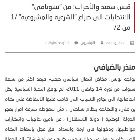
قيس سعيد والأحزاب: من “تسونامي”
الانتخابات الى صراع “الشرعية والمشروعية” /1
من 2/
التونسيون
لا توجد تعليقات
17 مايو، 2020
منذر بالضيافي
تواجه تونس، مخاض انتقال سياسي صعب، فبعد اكثر من تسعة
سنوات من ثورة 14 جانفي 2011، لم توفق النخبة السياسية بكل
اتجاهاتها، الى تجاوز الاسباب التي قامت عليها الانتفاضة على نظام
بن علي، والاطاحة بنظام تسلطي ، مثل سقوطه بسرعة اقرار بعجز
الدولة الوطنية ( دولة الاستقلال) ، عن تامين حاجيات وانتظارات
مواطنيها، ودخولها في ازمة وانسداد افق عجل بإسقاط النظام
الذي كان يديرها، عبر حراك شعبي كشف عن “هشاشة” تلك الدولة