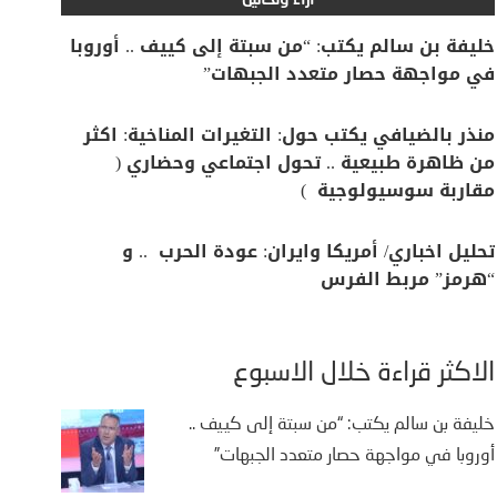
آراء وتحاليل
خليفة بن سالم يكتب: “من سبتة إلى كييف .. أوروبا
في مواجهة حصار متعدد الجبهات”
منذر بالضيافي يكتب حول: التغيرات المناخية: اكثر
من ظاهرة طبيعية .. تحول اجتماعي وحضاري (
مقاربة سوسيولوجية )
تحليل اخباري/ أمريكا وايران: عودة الحرب .. و
“هرمز” مربط الفرس
الأكثر قراءة خلال الأسبوع
خليفة بن سالم يكتب: “من سبتة إلى كييف ..
أوروبا في مواجهة حصار متعدد الجبهات”