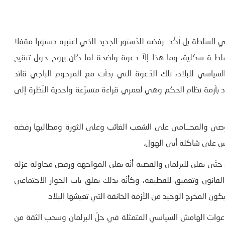
السلطة بل أكّد رفضه للدّستور الجديد الذي اعتبره دستورا مقفلا
طــة شكلية، وما هذا إلاّ دعوة واضحة لما كان يروج حول تنقيح
م السياسي للبلاد، تلك الدّعوة التي بدأت مع المرحوم الباجي قائد
بأزمة نظام الحكم وهي لعمري قراءة متسرّعة واحدية النّظرة إلى
لوصي والمحـــامي على الشعب الغائب وعلى الثورة ومطالبها رفضه
رؤوس على شاكلة أبي الهول.
يس حتّى يعلن للبرلمان والقصبة أنّه يعلن المواجهة ورفض محاولة عزله
 القانون وتعميق للقطيعة، وكأنّه بذلك يغلق باب الحوار الاجتماعي
ون المخرج الوحيد من الأزمة الخانقة التي تعيشها البلاد.
عوات الهامش السياسي المتمثلة في حلّ البرلمان وسحب الثقة من