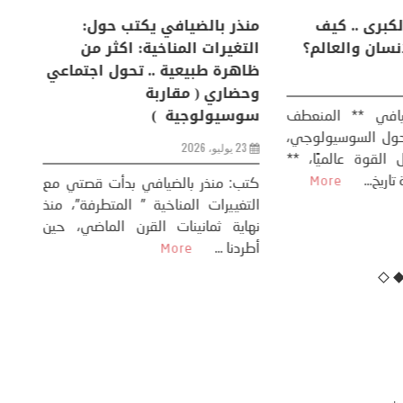
لكبرى .. كيف
منذر بالضيافي يكتب حول:
خل
إنسان والعالم؟
التغيرات المناخية: اكثر من
سب
ظاهرة طبيعية .. تحول اجتماعي
مو
وحضاري ( مقاربة
سوسيولوجية )
ضيافي ** المنعطف
تحول السوسيولوجي،
خل
23 يوليو، 2026
 القوة عالميًا، **
ال
تاريخ...
More
سب
كتب: منذر بالضيافي بدأت قصتي مع
عل
التغييرات المناخية ” المتطرفة”، منذ
نهاية ثمانينات القرن الماضي، حين
أطردنا ...
More