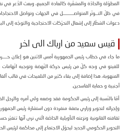
المطوّلة والحادّة والمشفّرة كالعادة الجميع، وبعث الذّعر في ن
في ظلّ التـــوتّر المتواصــــــــــــل في الجهات وتواصل الاحتج
دعوات الشطّار إلى إشعال التحرّكات الاحتجاجية والتوجّه إلى الب
قيس سعيد من ارباك الى اخر
ما جاء في خطاب رئيس الجمهورية أمس الاثنين هو إعلان حـــــر
للفيتو في وجه كلّ من رئيس حركة النّهضة وتوجيه اتّهامات مب
المنهوبة، هذا إضافة إلى بقاء كثير من التلميحات في قالب ألغاز
أجنبية و حماية الفاسدين.
أمّا بالنّسبة إلى رئيس الحكومة فقد وضعه ولي أمره والرجل الذ
وإجرائه لتحوير وزاري بصفة منفردة دون استشارة رئيس الجمهور
ثقافته القانونية ونزعته التأويلية الخاصّة الّتي نرى أنّها تتغيّ
التحوير الحكومي الجديد ليحوّل الاجتماع إلى محاكمة لرئيس ال