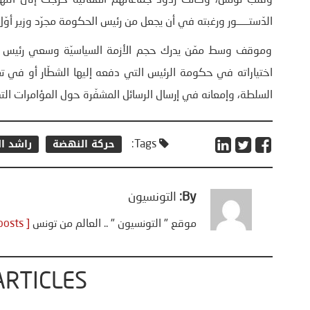
وقلب تونس، وكانت ردود جماعاتهم انفعالية خرجت إلى التهديد
الدّستــــــور ورغبته في أن يجعل من رئيس الحكومة مجرّد وزير أوّل
وموقف وسط ممّن يدرك حجم الأزمة السياسيّة وسعي رئيس الج
اختياراته في حكومة الرئيس التي دفعه إليها الشطّار أو في تع
السلطة، وإمعانه في إرسال الرسائل المشفّرة حول المؤامرات التي
حركة النهضة
راشد ا
Tags:
By:
التونسيون
موقع " التونسيون " .. العالم من تونس
[ View all posts ]
ARTICLES