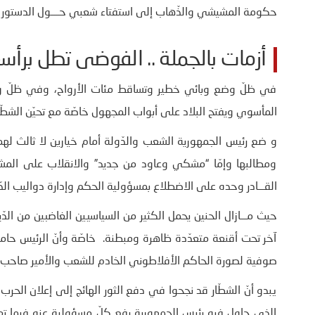
حكومة المشيشي والذّهاب إلى استفتاء شعبي حــــول الدستور 
أزمات بالجملة .. الفوضى تطل برأسه
في ظلّ وضع وبائي خطير وتساقط مئات الأرواح، وفي ظلّ وض
المأسوي ويفتح البلاد على أبواب المجهول خاصّة مع تحيّن الشطّ
و ضع رئيس الجمهورية الشعب والدّولة أمام خيارين لا ثالث لهما
ومطالبها وإمّا “مشكي وعاود من جديد” والانقلاب على المشهد
القـــادر وحده على الاضطلاع بمسؤولية الحكم وإدارة دواليب الد
حيث مـــازال الحنين يحمل الكثير من السياسيين الغاضبين من ا
آخر تحت أقنعة متعدّدة ظاهرة ومبطنة. خاصّة وأنّ الرئيس ح
صوفية لصورة الحاكم الأفلاطوني الخادم للشعب والأمير صاحب ال
يبدو أنّ الشطّار قد نجحوا في دفع الثور الهائج إلى إعلان الحرب ب
الذي حاول فيه رئيس الجمهورية رفع كلّ مسؤولية عنه فيما تع