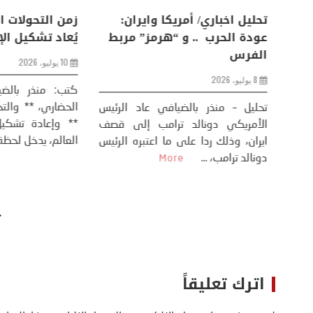
اعات
تحليل اخباري/ أمريكا وايران:
زمن التحولات ا
من
عودة الحرب .. و “هرمز” مربط
يُعاد تشكيل ال
الفرس
10 يوليو، 2026
8 يوليو، 2026
كتب: منذر بال
الحضاري، ** وال
عيد،
تحليل – منذر بالضيافي عاد الرئيس
** وإعادة تشكيل
طلسي
الأمريكي دونالد ترامب إلى قصف
العالم، يدخل لحظة 
أسره،
ايران، وذلك ردا على ما اعتبره الرئيس
دونالد ترامب، ...
More
اترك تعليقاً