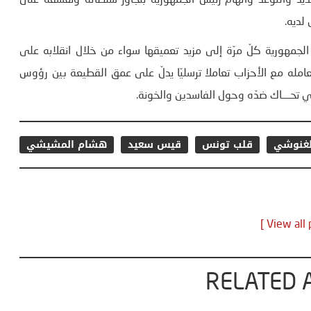
 والتوعّد واتّهام رئيس الجمهورية بتجاوز سلطاته وتعسّفه على
 لديه.
مهورية كلّ مرّة إلى مزيد تعميقها سواء من خلال انقلابه على
امله مع الأحزاب تعاملا ترسليّا يدلّ على عمق القطيعة بين رؤوس
 تحــــاك ضدّه وحول الفاسدين والخونة.
لغنوشي
قلب تونس
قيس سعيد
هشام المشيشي
RELATED 