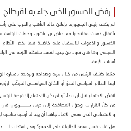
رفض الدستور الذي جاء به لقرطاج
لم يكتف رئيس الجمهورية بإعلان حالة التأهب والحرب على رأسي 
بأقفال ذهبت مفاتيحها مع عياض بن عاشور، وجعلت الرئاسة سل
الدّستور والدّعوات للاستفتاء عليه خاصّـــة فيما يخصّ النّظا
السبسي وها هي تعود من جديد لتعقد مشكلة الأزمة في البلاد 
أسباب الأزمة.
مثلما كشف الرئيس من خلال نبرته وصداحه وترديده باعتباره ا
لهذا النّظام السياسي المذرّر أو الكائن السياســــي المركّب ال
انفضّ الاجتماع قبل أن يبدأ، أو لم يكن الاجتماع إلاّ فرصة للرئ
عن كلّ القرارات. وحوّل المصافحة إلى درس تـــــــــــربوي في
والاقتصادي الذي سعى الاتّحاد جاهدا أن يجد له أرضية مناسبة ليك
هل قلب قيس سعيد الطاولة على الجميع؟ وهل استجاب لـــــــد