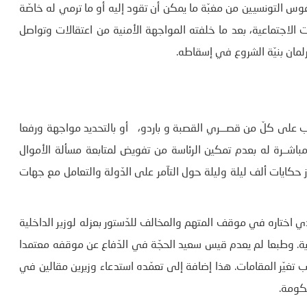
فوس التونسيين من مغبّة ما يمكن أن تقود إليه أو ما ترمي له خاصّة
اجات الاجتماعية، بعد ما خلفته المواجهة الأمنية من اعتقالات وتواصل
رلمان بنيّة الشروع في إسقاطه.
ب على كلّ من قصـــري القصبة و باردو، أو بالتحديد مواجهة ورفعا
اشــرة له بعدم تمكين الرئاسة من تفويض لمتابعة مسألة الأموال
 حكايات ألف ليلة وليلة حول التآمر على الدّولة والتعامل مع جهات
ي اختاره في موقف المتهم والمخالف للدّستور بعزله لوزير الداخلية
ية. وطبعا لم يعدم قيس سعيد الحجّة في الدّفاع عن موقفه معتمدا
ر حسب تغيّر المقامات. هذا إضافة إلى تعمّده استدعاء وزيرين مقالين في
حكومة.