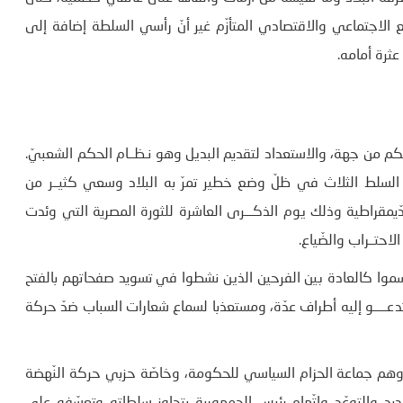
قع الاجتماعي والاقتصادي المتأزّم غير أنّ رأسي السلطة إضافة إلى
عثرة أمامه.
 من جهة، والاستعداد لتقديم البديل وهو نـظــام الحكم الشعبيّ.
بين السلط الثلاث في ظلّ وضع خطير تمرّ به البلاد وسعي كثيــر من
 الدّيمقراطية وذلك يوم الذكـــرى العاشرة للثورة المصرية التي وئدت
احتــراب والضّياع.
قسموا كالعادة بين الفرحين الذين نشطوا في تسويد صفحاتهم بالفتح
عـــــو إليه أطراف عدّة، ومستعذبا لسماع شعارات السباب ضدّ حركة
هم وهم جماعة الحزام السياسي للحكومة، وخاصّة حزبي حركة النّهضة