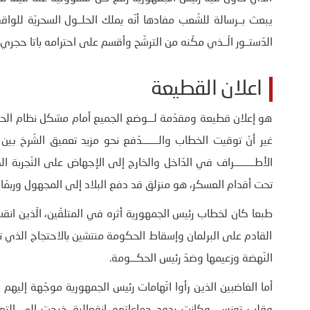
يبعث بــرسالة للشّعب مفادها أنّه يملك الحلــول السحريّة للوا
الدّستــور الّــذي مكّنه من الترشّح وأقسم على احترامه باتا حجري 
اعلان القطيعة
هو إعلان قطيعة ومقدّمة لـــوضع الجميع أمام مشكل نظام الحكم
غير أنّ توقيت الخطاب والــــــــدّفع نحو مزيد تعميق الشّرخ 
الأطــــــــــراف في الدّاخل والخارج إلى الإجهاض على التّجربة
تحت أقدام العسكر، هو منزلق قد دفع البلاد إلى المجهول وربمّا ال
طبعا كان لخطاب رئيس الجمهورية أثره في المتلقّين، الّذين ان
القادم على البرلمان وإسقاط الحكومة منتشين بالاحتجاج الذي تد
النّهضة وزعيمها وضدّ رئيس الحكـــومة.
أما الغاضبين الذين رأوا اتّهامات رئيس الجمهورية موجّهة إلي