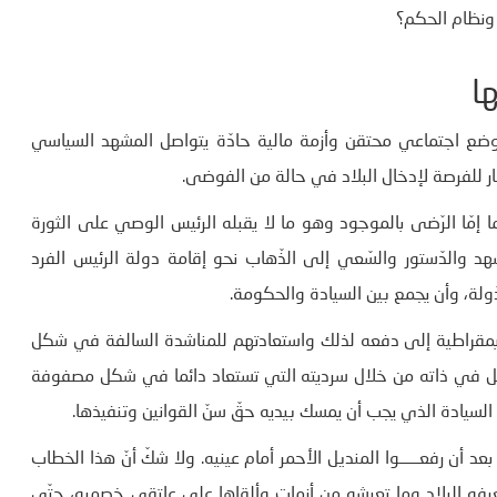
ونظام الحكم؟
ا
ع اجتماعي محتقن وأزمة مالية حادّة يتواصل المشهد السياسي
ار للفرصة لإدخال البلاد في حالة من الفوضى.
 إمّا الرّضى بالموجود وهو ما لا يقبله الرئيس الوصي على الثورة
 والدّستور والسّعي إلى الذّهاب نحو إقامة دولة الرئيس الفرد
ّولة، وأن يجمع بين السيادة والحكومة.
لدّيمقراطية إلى دفعه لذلك واستعادتهم للمناشدة السالفة في شكل
امل في ذاته من خلال سرديته التي تستعاد دائما في شكل مصفوفة
سيادة الذي يجب أن يمسك بيديه حقّ سنّ القوانين وتنفيذها.
عد أن رفعــــــوا المنديل الأحمر أمام عينيه. ولا شكّ أنّ هذا الخطاب
رفه البلاد وما تعيشه من أزمات وألقاها على عاتقي خصميه، حتّى