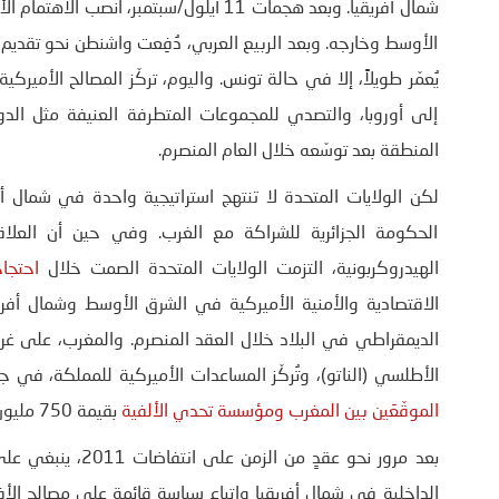
شمال أفريقيا. وبعد هجمات 11 أيلول/سبتم
الأوسط وخارجه. وبعد الربيع العربي، دُفِعت واشنطن نحو تقديم 
يُعمّر طويلاً، إلا في حالة تونس. واليوم، تركّز المصالح الأمي
إلى أوروبا، والتصدي للمجموعات المتطرفة العنيفة مثل الد
المنطقة بعد توسّعه خلال العام المنصرم.
لكن الولايات المتحدة لا تنتهج استراتيجية واحدة في شمال أفر
الحكومة الجزائرية للشراكة مع الغرب. وفي حين أن العلاقة
الهيدروكربونية، التزمت الولايات المتحدة الصمت خلال
احتجا
الاقتصادية والأمنية الأميركية في الشرق الأوسط وشمال أفريق
الديمقراطي في البلاد خلال العقد المنصرم. والمغرب، على غ
الأطلسي (الناتو)، وتُركّز المساعدات الأميركية للمملكة، في ج
الموقّعَين بين المغرب ومؤسسة تحدي الألفية
بقيمة 750 مليون و450 مليون دولار على التوالي.
بعد مرور نحو عقدٍ 
الداخلية في شمال أفريقيا واتباع سياسة قائمة على مصالح الأف