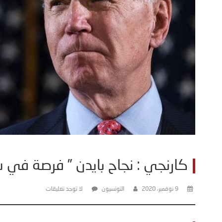
كارنجي : نجاح بايدن ” فرصة في 
9 نوفمبر، 2020
التونسيون
لا توجد تعليقات