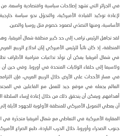
في الجزائر التي تشهد إصلاحات سياسية واقتصادية واسعة. من ش
لإعادة توكيد القيادة الأميركية، والتحوّل نحو سياسة خارجية أ
الأساسية، ومنها التصدّي لصعود خصوم مثل روسيا والصين.
لقد تجاهل الرئيس ترامب إلى حد كبير منطقة شمال أفريقيا، وهذا
في شمال أفريقيا يمكن أن تولّد تداعيات مترامية الأطراف تط
ولاسيما إلى حلفاء الولايات المتحدة في أوروبا. وفي حين أن ب
في مسار الأحداث على الأرض خلال الربيع العربي، فإن التزامه
العالم يجعله في موقع جيد للعمل مع الفاعلين في المجت
أهدافهم. ويمكن أن يتحقق ذلك من خلال إعادة إرساء السلطة ال
أن يعطي التمويل الأميركي للمنطقة الأولوية للجهود الآيلة إل
المقاربة الأميركية في التعاطي مع شمال أفريقيا متجذّرة في ال
جنوب الصحراء وأوروبا. خلال الحرب الباردة، طبع الصراع الأميرك