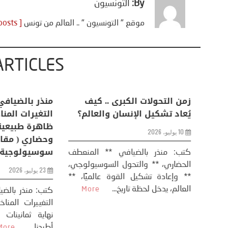
By:
التونسيون
موقع " التونسيون " .. العالم من تونس
[ View all posts ]
ARTICLES
اعات
تحليل اخباري/ أمريكا وايران:
زمن التحولات ا
من
عودة الحرب .. و “هرمز” مربط
يُعاد تشكيل ال
الفرس
10 يوليو، 2026
8 يوليو، 2026
كتب: منذر بال
الحضاري، ** وال
عيد،
تحليل – منذر بالضيافي عاد الرئيس
** وإعادة تشكيل
طلسي
الأمريكي دونالد ترامب إلى قصف
العالم، يدخل لحظة 
أسره،
ايران، وذلك ردا على ما اعتبره الرئيس
دونالد ترامب، ...
More