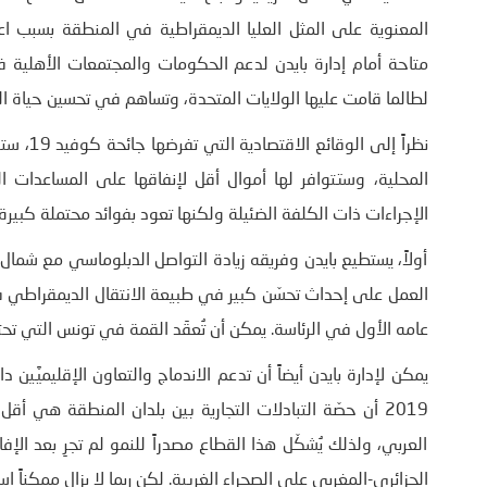
المعنوية على المثل العليا الديمقراطية في المنطقة بسبب ا
متاحة أمام إدارة بايدن لدعم الحكومات والمجتمعات الأهلية 
لطالما قامت عليها الولايات المتحدة، وتساهم في تحسين حياة ا
نظراً إل
المحلية، وستتوافر لها أموال أقل لإنفاقها على المساعدات ا
الإجراءات ذات الكلفة الضئيلة ولكنها تعود بفوائد محتملة كبيرة 
أولاً، يستطيع بايدن وفريقه زيادة التواصل الدبلوماسي مع شما
العمل على إحداث تحسّن كبير في طبيعة الانتقال الديمقراطي
عامه الأول في الرئاسة. يمكن أن تُعقَد القمة في تونس التي تحتفل في العام 2021 بالذكرى العاشرة
يمكن لإدارة بايدن أيضاً أن تدعم الاندماج والتعاون الإقليميَّين
2019 أن حصّة التبادلات التجارية بين بلدان المنطقة هي 
العربي، ولذلك يُشكّل هذا القطاع مصدراً للنمو لم تجرِ بعد ال
الجزائري-المغربي على الصحراء الغربية. لكن ربما لا يزال ممكناً