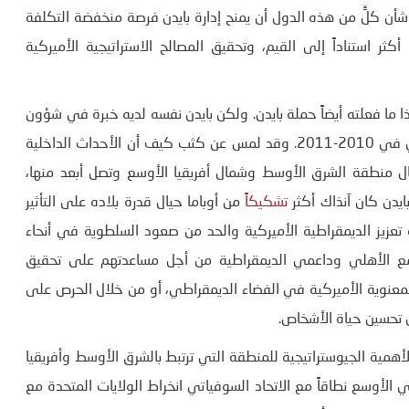
أن كلٍّ من هذه الدول أن يمنح إدارة بايدن فرصة منخفضة التكلفة
كثر استناداً إلى القيم، وتحقيق المصالح الاستراتيجية الأميركية
 ما فعلته أيضاً حملة بايدن. ولكن بايدن نفسه لديه خبرة في شؤون
المنطقة، إذ كان نائباً للرئيس الأميركي إبّان اندلاع الربيع العربي في 2010-2011. وقد لمس عن كثب كيف أن الأحداث الداخلية
ال منطقة الشرق الأوسط وشمال أفريقيا الأوسع وتصل أبعد منها،
ايدن كان آنذاك أكثر
تشكيكاً
من أوباما حيال قدرة بلاده على التأثير
 تعزيز الديمقراطية الأميركية والحد من صعود السلطوية في أنحاء
مع الأهلي وداعمي الديمقراطية من أجل مساعدتهم على تحقيق
معنوية الأميركية في الفضاء الديمقراطي، أو من خلال الحرص على
ى تحسين حياة الأشخاص.
أهمية الجيوستراتيجية للمنطقة التي ترتبط بالشرق الأوسط وأفريقيا
ي الأوسع نطاقاً مع الاتحاد السوفياتي انخراط الولايات المتحدة مع