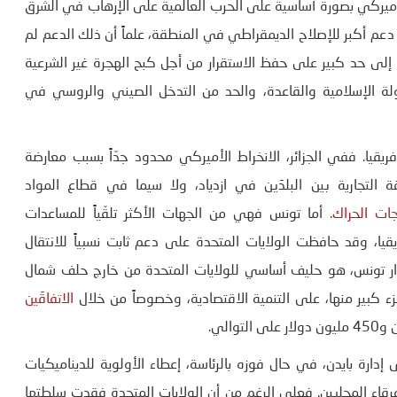
بر، انصب الاهتمام الأميركي بصورة أساسية على الحرب العالمية على الإرهاب في الشرق
دعم أكبر للإصلاح الديمقراطي في المنطقة، علماً أن ذلك الدعم لم
ركية إلى حد كبير على حفظ الاستقرار من أجل كبح الهجرة غير الشرعية
ولة الإسلامية والقاعدة، والحد من التدخل الصيني والروسي في
يقيا. ففي الجزائر، الانخراط الأميركي محدود جدّاً بسبب معارضة
 التجارية بين البلدَين في ازدياد، ولا سيما في قطاع المواد
جات الحراك
. أما تونس فهي من الجهات الأكثر تلقّياً للمساعدات
يا، وقد حافظت الولايات المتحدة على دعم ثابت نسبياً للانتقال
رار تونس، هو حليف أساسي للولايات المتحدة من خارج حلف شمال
زء كبير منها، على التنمية الاقتصادية، وخصوصاً من خلال
الاتفاقَين
من الزمن على انتفاضات 2011، ينبغي على إدارة بايدن، في حال فوزه بالرئاسة، إعطاء الأولوية للديناميكيات
رقاء المحليين. فعلى الرغم من أن الولايات المتحدة فقدت سلطتها