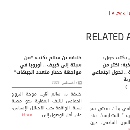
RELATED 
لكبرى .. كيف
منذر بالضيافي يكتب حول:
خل
إنسان والعالم؟
التغيرات المناخية: اكثر من
سب
ظاهرة طبيعية .. تحول اجتماعي
مو
وحضاري ( مقاربة
سوسيولوجية )
ضيافي ** المنعطف
تحول السوسيولوجي،
خل
23 يوليو، 2026
 القوة عالميًا، **
ال
تاريخ...
More
سب
كتب: منذر بالضيافي بدأت قصتي مع
عل
التغييرات المناخية ” المتطرفة”، منذ
نهاية ثمانينات القرن الماضي، حين
أطردنا ...
More