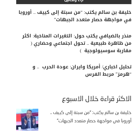
آراء وتحاليل
خليفة بن سالم يكتب: “من سبتة إلى كييف .. أوروبا
في مواجهة حصار متعدد الجبهات”
منذر بالضيافي يكتب حول: التغيرات المناخية: اكثر
من ظاهرة طبيعية .. تحول اجتماعي وحضاري (
مقاربة سوسيولوجية )
تحليل اخباري/ أمريكا وايران: عودة الحرب .. و
“هرمز” مربط الفرس
الأكثر قراءة خلال الأسبوع
خليفة بن سالم يكتب: “من سبتة إلى كييف ..
أوروبا في مواجهة حصار متعدد الجبهات”