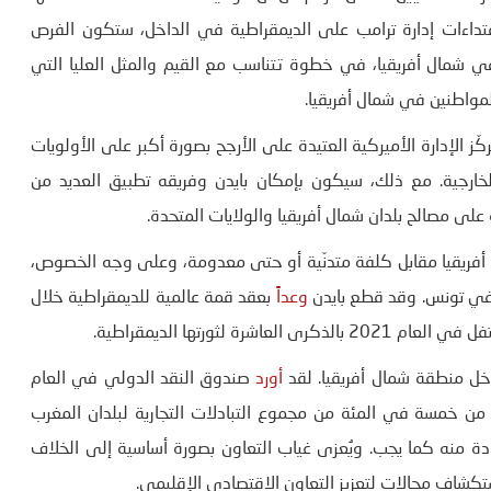
عتداءات إدارة ترامب على الديمقراطية في الداخل، ستكون الفرص
في شمال أفريقيا، في خطوة تتناسب مع القيم والمثل العليا التي
لمواطنين في شمال أفريقيا.
ى الوقائع الاقتصادية التي تفرضها جائحة كوفيد 19، ستركّز الإدارة الأميركية العتيدة على الأرجح بصورة أكبر على الأولويات
لخارجية. مع ذلك، سيكون بإمكان بايدن وفريقه تطبيق العديد من
على مصالح بلدان شمال أفريقيا والولايات المتحدة.
ل أفريقيا مقابل كلفة متدنّية أو حتى معدومة، وعلى وجه الخصوص،
 في تونس. وقد قطع بايدن
وعداً
بعقد قمة عالمية للديمقراطية خلال
 لثورتها الديمقراطية.
 داخل منطقة شمال أفريقيا. لقد
أورد
صندوق النقد الدولي في العام
أقل من خمسة في المئة من مجموع التبادلات التجارية لبلدان المغرب
إفادة منه كما يجب. ويُعزى غياب التعاون بصورة أساسية إلى الخلاف
 استكشاف مجالات لتعزيز التعاون الاقتصادي الإقليمي.