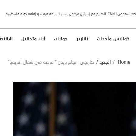
خشى ترامب” .. ردا على انتقادات وجهها له الرئيس الأمريكي
كواليس وأحداث
تقارير
حوارات
آراء وتحاليل
الاقتص
Home
/
الجديد
/
كارنجي : نجاح بايدن ” فرصة في شمال افريقيا”