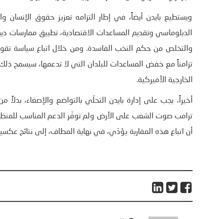
ويستطيع بايدن أيضاً، في إطار التزامه تعزيز حقوق الإنسان و
الدبلوماسي وتقديم المساعدات الاقتصادية، تطبيق ممارسات ديم
والتخلص من حكم النخب الفاسدة. ومن خلال اتباع سياسة تقوم 
تزامناً مع خفض المساعدات للبلدان التي لا تدعمها، سيسمح ذلك 
الخارجية الأميركية.
أخيراً، يجب على إدارة بايدن التحلّي بالتواضع والإصغاء، بدلاً
ترامب صوت الشعب على الأرض ولم توفّر الدعم المناسب للمنظمات
أن اتباع هذه المقاربة يؤدّي، في نهاية المطاف، إلى نتائج عكسية