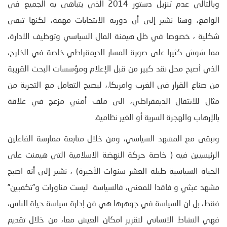
وبالتالي عدم تنزيل دستور 2014 الذي يتباهى به الجميع في
الواقع، وهنا نشير إلى أن دورية الانتخابات مهمة، لكنها تبقى
شكلية ، خصوصا في ظل هيمنة المال السياسي وتوظيف الادارة،
مما شوش كثيرا على صورة المسار الديمقراطي خاصة في الخارج،
الذي أصبح محل نقد كبير من قبل الإعلام ومؤسسات البحث القريبة
من صناع القرار في الغرب وامريكا.، ليصبح التعامل مع التجربة من
مثال للانتقال الديمقراطي، الى ملف أمني مزعج في علاقة
بالإرهاب والهجرة السرية أو الغير نظامية.
ونبقى مع المشهد السياسي، ومن خلال متابعة ممارسة الفاعلين
الرئيسيين فيه ( خاصة حركة النهضة الاسلامية التي هيمنت على
الحياة السياسية طيلة العشر سنوات الأخيرة) ، نشير إلى أنه اصبح
مشهد عبثي و فاقدا للمعنى، فالسياسة ليست مناورات و”تكمبين”
فقط، بل ان السياسة في جوهرها هي فن إدارة سياسة حياة الناس،
فهي النشاط الانساني لتقرير امكان العيش معا، من خلال تقديم