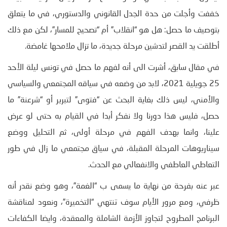
خففت وأجلت من حدة الجدل القانوني والدستوري، في ما يتعلق
بتوصيف ما حصل: هل هو “انقلاب” أم “تصحيح للمسار”، لكن مع ذلك
أطلقت يد القصر لتدشين مرحلة جديدة، ما تزال ملامحها غامضة.
في مقال سابق، أشرت الى أنه لفهم ما حصل في تونس ليلة الأحد
25 جويلية 2021، لابد من وضعه في سياقه المجتمعي والسياسي
والأمني، ليس ذلك بغاية البحث عن “فتوى” لتبرير أو “شرعنة” ما
حصل، فليس هذا دورنا ولا نفكر أبدا في القيام به حتى لو عرض
علينا، وانما بهدف الفهم في مرحلة أولى، ثم التحليل ووضع
سيناريوهات المرحلة المقبلة، في سياق مجتمعي ما زال في طور
التعاطي العاطفي والانفعالي مع الحدث.
عبر عنه بفرحة من نهاية ما يسمى ب “الغمة”، وهو وضع نقدر أنه
ظرفي، ومع مرور الأيام سوف تنتهي “التخميرة”، ونعود لمناقشة
البرنامج المطروح لتجاوز الأزمة الشاملة والمعقدة، وايضا الكفاءات