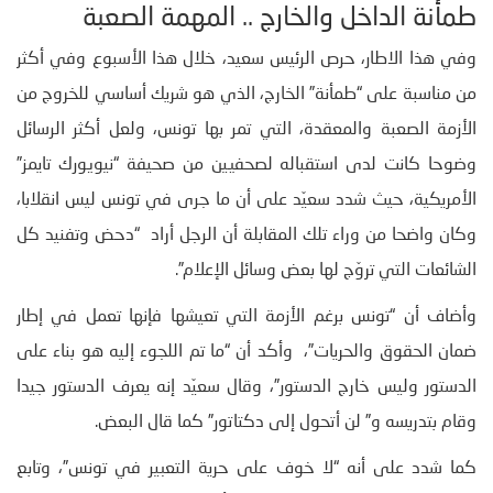
طمأنة الداخل والخارج .. المهمة الصعبة
وفي هذا الاطار، حرص الرئيس سعيد، خلال هذا الأسبوع وفي أكثر
من مناسبة على “طمأنة” الخارج، الذي هو شريك أساسي للخروج من
الأزمة الصعبة والمعقدة، التي تمر بها تونس، ولعل أكثر الرسائل
وضوحا كانت لدى استقباله لصحفيين من صحيفة “نيويورك تايمز”
الأمريكية، حيث شدد سعيّد على أن ما جرى في تونس ليس انقلابا،
وكان واضحا من وراء تلك المقابلة أن الرجل أراد “دحض وتفنيد كل
الشائعات التي تروّج لها بعض وسائل الإعلام”.
وأضاف أن “تونس برغم الأزمة التي تعيشها فإنها تعمل في إطار
ضمان الحقوق والحريات”، وأكد أن “ما تم اللجوء إليه هو بناء على
الدستور وليس خارج الدستور”، وقال سعيّد إنه يعرف الدستور جيدا
وقام بتدريسه و” لن أتحول إلى دكتاتور” كما قال البعض.
كما شدد على أنه “لا خوف على حرية التعبير في تونس”، وتابع