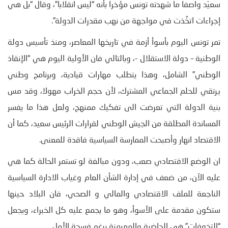
سعيّد واصفا ما شهدته تونس مؤخرا بأنه “ليس انقلابا”، وقال “بل هي
إجراءات اتخُذت في مواجهة من نهب مقدرات الدولة”.
تمر تونس اليوم بأسوأ أزمة في تاريخها المعاصر، ومنذ تأسيس دولة
الوطنية – دولة الاستقلال -، وبالتالي فان الأولية اليوم هي “الإنقاذ
الوطني” الشامل، وهذا يتطلب مهارات قيادية، وبرنامج وطني
يرتقي للحلم الجماعي المشترك، لأن حجم الخراب مهولا، وقد مس
بنية الدولة التي تعرضت الى تفكيك ممنهج، ولعل هذا ما يفسر
المساندة المطلقة من الجيش الوطني لقرارات الرئيس سعيد، كما أن
الاقتصاد انهار وأصبحت الممارسة السياسية فاقدة للمعنى.
ان الوضع الاقتصادي صعب، ودون مبالغة لو تستمر الحالة كما هي
عليه الآن، من ضعف في إدارة الشأن العام وغياب الادارة السياسية
الناجعة للملف الاقتصادي والمالي و الصحي، فان البلاد حينها
ستكون مقدمة على الأسوأ، وهو ما يجمع عليه كل الخبراء، ويجعل
“التخوفات” هي الحاضرة والمهيمنة برغم فسحة الأمل.