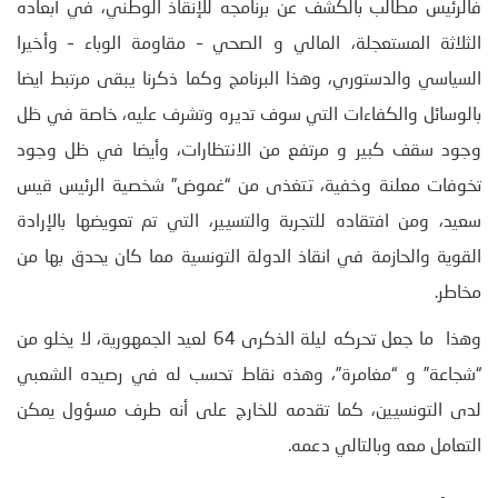
فالرئيس مطالب بالكشف عن برنامجه للإنقاذ الوطني، في أبعاده
الثلاثة المستعجلة، المالي و الصحي – مقاومة الوباء – وأخيرا
السياسي والدستوري، وهذا البرنامج وكما ذكرنا يبقى مرتبط ايضا
بالوسائل والكفاءات التي سوف تديره وتشرف عليه، خاصة في ظل
وجود سقف كبير و مرتفع من الانتظارات، وأيضا في ظل وجود
تخوفات معلنة وخفية، تتغذى من “غموض” شخصية الرئيس قيس
سعيد، ومن افتقاده للتجربة والتسيير، التي تم تعويضها بالإرادة
القوية والحازمة في انقاذ الدولة التونسية مما كان يحدق بها من
مخاطر.
وهذا ما جعل تحركه ليلة الذكرى 64 لعيد الجمهورية، لا يخلو من
“شجاعة” و “مغامرة”، وهذه نقاط تحسب له في رصيده الشعبي
لدى التونسيين، كما تقدمه للخارج على أنه طرف مسؤول يمكن
التعامل معه وبالتالي دعمه.