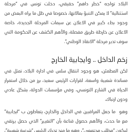
البلاد تواجه “خطر داهم” حقيقي، دخلت تونس في “مرحلة
استثنائية” لا يمكن التنبؤ بمالاتها، خصوصا في ظل ما يراه البعض من
وجود بطء كبير في الاعلان عن سيمات المرحلة الجديدة، خاصة
الاعلان عن خارطة طريق مفصلة، والأهم الكشف عن الحكومة التي
سوف تدير مرحلة “الانقاذ الوطني”.
زخم الداخل .. وايجابية الخارج
لكن المطمئن، هو وجود انتقال سلس في ادارة البلاد، تمثل في
مساندة شعبية واسعة، لقرارات الرئيس سعيد، برز من خلال استمرار
الحياة في الشارع التونسي، وفي مؤسسات الدولة، بشكل عادي
ودون ارتباك.
وهو ما جعل المراقبين في الداخل والخارج، يتعاطون ب “ايجابية”
مع ما حدث، والأهم حصول قناعة بأن “التغيير” الذي حصل يرتقي
ليكون “مطلب مجتمعي”، وهو ما منح تحرك الرئيس “شرعية شعبية”،