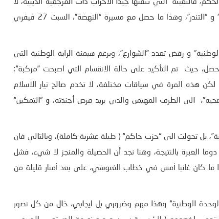
كم، فالتعبئة التي تتقنها جيدا الأحزاب ذات المرجعية الدينية، لا
تفيد والحزب في الحكم، بل انها تتحول الى مجال ل “السخرية” و “التندر”، وهذا ما حصل مع مسيرة “النهضة”، السبت 27 فيفري
طنية” و رفض تعدد “الشوارع”، وبرغم هيمنة الراية الوطنية التي
صل، حيث تم التأكيد على حالة الانقسام التي اصبحت “مركبة”:
، لكن هذه المرة في سياقات مختلفة، لا تخدم صالح تيار الاسلام
ية”، الى الطرف المهيمن والذي يريد فرض أجندته، و “التمكين”
”، بل تحولت الى “حزب حاكم” ( طيلة عشرية كاملة)، وبالتالي فان
ما العبرة بالنتيجة، وهنا نجد أن الحصيلة والمنجز لا شيء، فشل
ما كان غائبا أمس في خطاب الغنوشي، على بعد أمتار قليلة من
لوحدة الوطنية” وهذا مهم وضروري بل ايجابي، خال من كل تصور