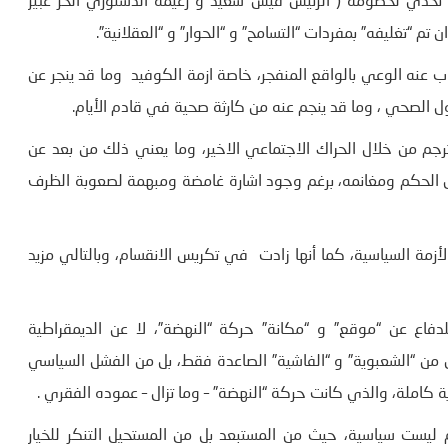
 تحدي لخصومه ( الرئيس قيس سعيد و زعيمة الدستوري الحر عبير
 “تغليفه” بمفردات “التسامح” و “الحوار” و “العقلانية”.
نه الوعي بالواقع المنفجر، خاصة ازمة الكوفيد وما قد ينجر عن
ل الصحي ، وما قد ينجم عنه من كارثة صحية في قادم الأيام.
جم من خلال الحراك الاجتماعي الاخير، وما يعني ذلك من بعد عن
 الحكم ومغانمه، برغم وجود اشارة غامضة ومبهمة لصعوبة الظرف
 الأزمة السياسية، كما أنها زادت في تكريس الانقسام، وبالتالي مزيد
فاع عن “موقع” و “مكانة” حركة “النهضة”، لا عن الديمقراطية
 من “الشعبوية” و “الفاشية” الصاعدة فقط، بل من الفشل السياسي
ة كاملة، والذي كانت حركة “النهضة” – وما تزال – عموده الفقري .
ليست سياسية، حيث من المستبعد بل من المستحيل التنكر للخيار