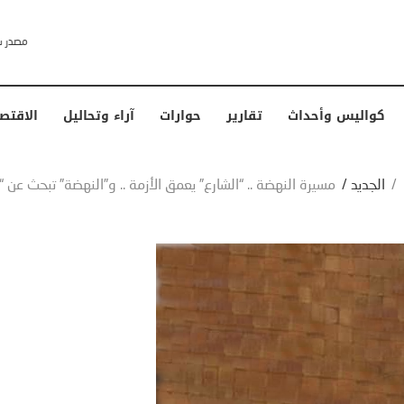
خشى ترامب” .. ردا على انتقادات وجهها له الرئيس الأمريكي
كواليس وأحداث
تقارير
حوارات
آراء وتحاليل
الاقتص
/
الجديد
/
مسيرة النهضة .. “الشارع” يعمق الأزمة .. و”النهضة” تبحث عن “