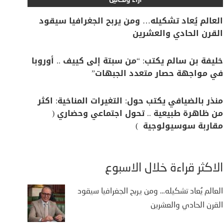
آراء وتحاليل
العالم يُعاد تشكيله… ومن يربح الجغرافيا سيقود
القرن الحادي والعشرين
خليفة بن سالم يكتب: “من سبتة إلى كييف .. أوروبا
في مواجهة حصار متعدد الجبهات”
منذر بالضيافي يكتب حول: التغيرات المناخية: اكثر
من ظاهرة طبيعية .. تحول اجتماعي وحضاري (
مقاربة سوسيولوجية )
الأكثر قراءة خلال الأسبوع
العالم يُعاد تشكيله… ومن يربح الجغرافيا سيقود
القرن الحادي والعشرين