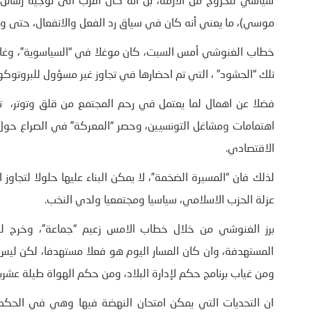
سياسي للخروج من الأزمة، بل أنه كان أقرب الى توجيه رسائل
موسي)، ما يعني أنه كان في سياق رد الفعل والانفعال، حتى وان تم
خطاب الغنوشي أمس السبت، كان موغلا في “السياسوية”، وغاب ع
تلك “الحشود” ، التي تم احضارها في تجاوز غير مسؤول للبروتوكو
فضلا عن اهمال لما يعتمل في رحم المجتمع من قلق وتوتر، تر
اهتمامات ومشاغل التونسيين، وحصر “المعركة” في الصراع حول
الاقتصادي.
لذلك فان “المسيرة الضخمة”، لا يمكن البناء عليها حلولا لتجاوز
عزلة الحزب الاسلامي، سياسيا ومجتمعيا ولدي النخب.
برز الغنوشي من خلال خطاب الامس زعيم “جماعة”، وخرج للد
المستهدفة، وان كان المسار اليوم هو فعلا مستهدفا، لكن ليس
ومن غياب برنامج حكم لإدارة البلاد، ومن حكم الهواة طيلة عشري
ان التحديات التي يمكن امتحان النهضة فيها وهي في الحكم 