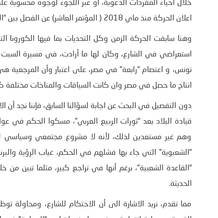
خلال احياء المفردات الدعوية، أو عبر اللجوء لوجوه محسوبة على
اعلان الحركة منذ ماي 2018 ( المؤتمر العاشر) عن الفصل بين “السياسي” و “الدعوي” أو الفصل بين “الحزب” و “الحركة”.
تونس، و اعتصام “رابعة” في مصر، على اعتبار وأن المرجعية هي
انتاج ما حصل في مصر وان كانت السياقات والمناخات مختلفة كث
دون التفصيل في البحث عن اجابة لسؤالنا السابق، فإننا نجد أن 
قيادة البلاد بعد “ثورات الربيع العربي”، مسكوا الحكم في عوا
وهم غير مستعدين لذلك، لأنه لا مشروع مجتمعي وسياسي لدي
“الشعبوية” التي جاء بها فشلهم في الحكم، غياب الرؤية والبرنا
الحديثة.
مما تقدم، نريد الاشارة الى أن الاحتكام للشارع، ومحاولة ت