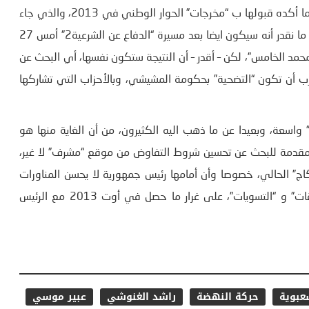
الديمقراطي التعددي – وحتى ان حاولت فلن تستطيع – ، وهذا ما أكده قبولها ب “مخرجات” الحوار الوطني في 2013، والذي جاء
بعد مسيرة “الدفاع عن الشرعية” في أوت/ رمضان 2013 ، وهو ما نقدر أنه سيكون ايضا بعد مسيرة “الدفاع عن الشرعية2” أمس 27
“شارع محمد الخامس”، لكن – أقدر – أن النتيجة ستكون نفسها، أي البحث عن
رب أن تكون “التضحية” بحكومة المشيشي، وبالأحزاب التي تشاركها
 واسعة، وبعيدا عن ما ذهب اليه الكثيرون، من أن الغاية منها هو
لا مقدمة للبحث عن تحسين شروط التفاوض من موقع “مشرف” لا غير،
وكاج” الحالي، خصوصا وأن أمامها رئيس جمهورية لا يحسن المناورات
السياسية، ولا “فنون السياسة” التقليدية، القائمة على “التوافقات” و “التسويات”، على غرار ما حصل في أوت 2013 مع الرئيس
عبوية
حركة النهضة
راشد الغنوشي
عبير موسي