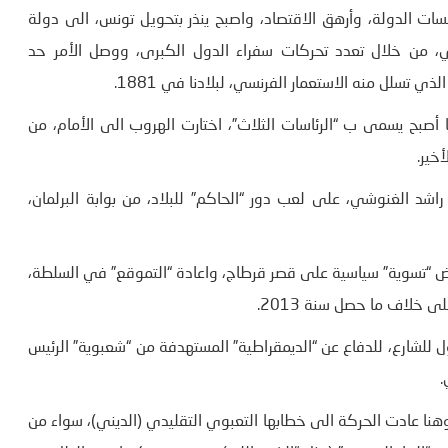
ات الدولة، وأرهق الاقتصاد، واصبح ينذر بتحويل تونس، الى دولة
، من خلال تعدد تحركات سفراء الدول الكبرى، ووصل الأمر حد
 تسلل منه الاستعمار الفرنسي، لبلادنا في 1881.
صبح يسمى ب “الرئاسات الثلاث”، اختارت الهروب الى الأمام، من
خير.
اشد الغنوشي، على لعب دور “الحاكم” للبلاد، من بوابة البرلمان،
ض “تسوية” سياسية على قصر قرطاج، واعادة “التموقع” في السلطة،
ى خلاف ما حصل سنة 2013.
ل للشارع، للدفاع عن “الديمقراطية” المستهدفة من “شعبوية” الرئيس
.
وهنا عادت الحركة الى خطابها التعبوي التقليدي (الديني)، سواء من