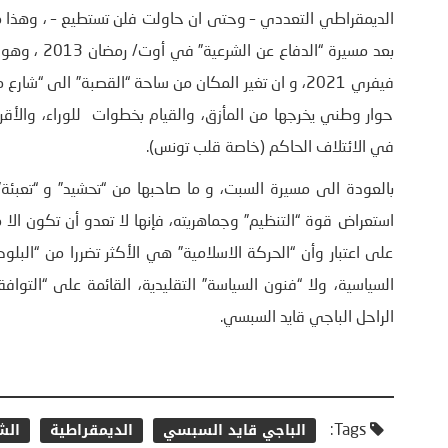
فيفري 2021، و ان تغير المكان من ساحة “القصبة” الى 
حوار وطني يخرجها من المأزق، والقيام بخطوات للوراء، والأق
في الائتلاف الحاكم (خاصة قلب تونس).
بالعودة الى مسيرة السبت، و ما صاحبها من “تحشيد” و “تعبئة”
استعراض قوة “التنظيم” وجماهريته، فإنها لا تعدو أن تكون ا
على اعتبار وأن “الحركة الاسلامية” هي الأكثر تضررا من “البل
الراحل الباجي قايد السبسي.
الباجي قايد السبسي
الديمقراطية
الش
Tags: