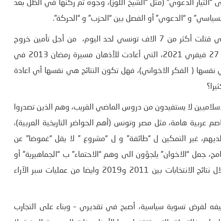
 “التيار الدعوي” (مثل “الشيخ اللوز)، وجوه تم ركنها في الظل بعد
وهنا سابقت الحركة الزمن وكل التحديات بما فيها الكورونا التي قتلت أكثر من 7 الاف تونسي لحد اليوم، من أجل تأمين خروج
استعراضي في الشارع، وكان لها ما أرادت، في مسيرة السبت 27 فيفري 2021، التي أعادت للأذهان مسيرة رمضان 2013 في
 نفسها ( الفكر الاخواني)، فهل تكون النتائج هي نفسها أي اعادة
يرا؟
الاسلاميين لا يستفيدون من دروس الماضي القريب، وهم الذين تصدروا
صم عربية هامة، مثل مصر وتونس (أهم الحواضر التاريخية العربية)،
هم، غير التمكين ل “طائفة” و ل “مشروع ” لا يقل “غموضا” عن
مج، جعل “الاخوان” يلجؤون الى وهم “الاحتماء” ب “الجماهيرية” أو
“القاعدة الشعبية”، برغم أنها في تراجع كبير، مثلما تبين من خلال نتائج الانتخابات بين 2011 و2019 وايضا من عمليات سبر الآراء
وظيفه لفرض تسوية سياسية، أصبح في تقديري – وبناء على التجارب