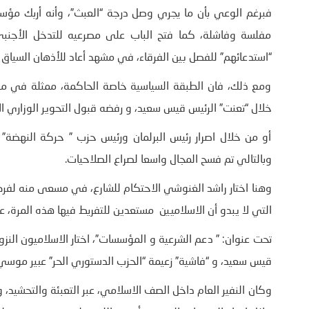
فبرغم الوعي بأن ما يجري وصل درجة “العبث”، وأنه أربك مؤسس
مفلسة وفاشلة، كما فتح الباب على مصرعيه للتدخل الأجنبي
“استدعائهم” للفصل بين الفرقاء، في مشهد أعاد للأذهان السياق الذي
ومع ذلك، فان الطبقة السياسية خاصة الحاكمة، ممثلة في ما أ
خلال “تعنت” الرئيس قيس سعيد، و رفضه قبول التحوير الوزاري الأ
أو من خلال اصرار رئيس البرلمان ورئيس حزب ” حركة النهضة” ر
وبالتالي تم فسح المجال واسعا لصراع الصلاحيات.
وهنا اختار راشد الغنوشي الاحتكام للشارع، في مسعى منه لفر
التي لا يبدو أن الاسلاميين مستعدين للتفريط فيها هذه المرة، عل
تحت عنوان: ” دعم الشرعية و المؤسسات”، اختار الاسلاميون النزو
قيس سعيد، و “فاشية” زعيمة “الحزب الدستوري الحر” عبير موسي
وكان النفير العام داخل الصف الاسلامي، عبر التعبئة والتحشيد، 