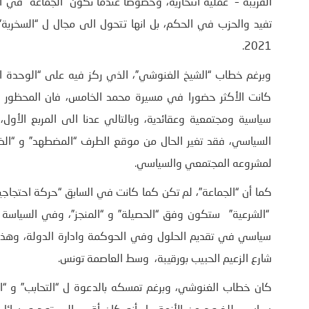
القريبة – عملية انتحارية، وخصوصا عندما تكون “الجماعة” في الح
2021.
وبرغم خطاب “الشيخ الغنوشي”، الذي ركز فيه على “الوحدة الو
كانت الأكثر حضورا في مسيرة محمد الخامس، فان المحظور ح
سياسية ومجتمعية وعقائدية، وبالتالي عدنا الى المربع الأول
السياسي، فقد تغير الحال من موقع الطرف “المضطهد” و “الضح
لمشروعه المجتمعي والسياسي.
كما أن “الجماعة”، لم تكن كما كانت في السابق “حركة احتجاجية
“الشرعية” ستكون وفق “الحصيلة” و “المنجز”، وفي السياسة دو
سياسي في تقديم الحلول وفي الحوكمة وادارة الدولة، وهذا 
شارع الزعيم الحبيب بورقيبة، وسط العاصمة تونس.
كان خطاب الغنوشي، وبرغم تمسكه بالدعوة ل “التحابب” و “ا