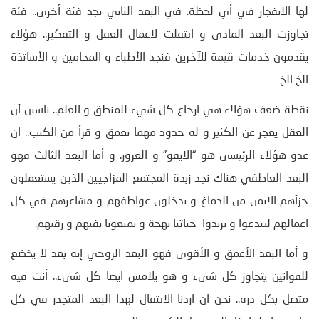
لها الانفجار في أي لحظة. في البعد الثاني نجد فئة أخرى.. فئة
تجاوزت البعد المادي و انتقلت لاعمال العقل و التفكير.. هؤلاء
يقدمون خدمات قيمة للآخرين فنجد الأطباء و المحامين و الأساتذة
الخ الخ
نقطة ضعف هؤلاء هي ارجاع كل شيء للمنطق و العلم.. ناسين أن
العقل يعجز عن الكثير و له حدود مهما تعمق و قرأ من الكتب.. ان
عدو هؤلاء الرئيسي هو “الايقو” و الغرور. و أما البعد الثالث فهو
البعد العاطفي هناك نجد زبدة المجتمع المزاجيين الذين يستعملون
جزأهم الايمن من الدماغ و يدخلون عواطفهم و مشاعرهم في كل
اعمالهم ليبدعوا و يزيدوا حياتنا بهجة و يمتعونا بفنهم و رقيهم.
و أما البعد الأعمق و الأقوى فهو البعد الروحي إنه بعد لا يخضع
للقوانين يتجاوز كل شيء و هو يلامس ايضا كل شيء.. أنت فيه
متصل بكل ذرة.. نحن ان اردنا الانتقال لهذا البعد المتجذر في كل