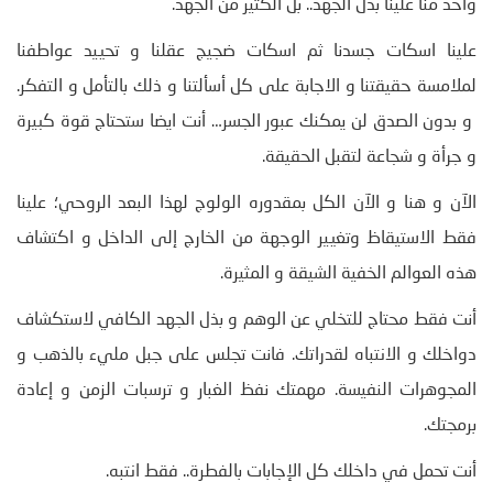
واحد منا علينا بذل الجهد.. بل الكثير من الجهد.
علينا اسكات جسدنا ثم اسكات ضجيج عقلنا و تحييد عواطفنا
لملامسة حقيقتنا و الاجابة على كل أسألتنا و ذلك بالتأمل و التفكر.
و بدون الصدق لن يمكنك عبور الجسر… أنت ايضا ستحتاج قوة كبيرة
و جرأة و شجاعة لتقبل الحقيقة.
الآن و هنا و الآن الكل بمقدوره الولوج لهذا البعد الروحي؛ علينا
فقط الاستيقاظ وتغيير الوجهة من الخارج إلى الداخل و اكتشاف
هذه العوالم الخفية الشيقة و المثيرة.
أنت فقط محتاج للتخلي عن الوهم و بذل الجهد الكافي لاستكشاف
دواخلك و الانتباه لقدراتك. فانت تجلس على جبل مليء بالذهب و
المجوهرات النفيسة. مهمتك نفظ الغبار و ترسبات الزمن و إعادة
برمجتك.
أنت تحمل في داخلك كل الإجابات بالفطرة.. فقط انتبه.