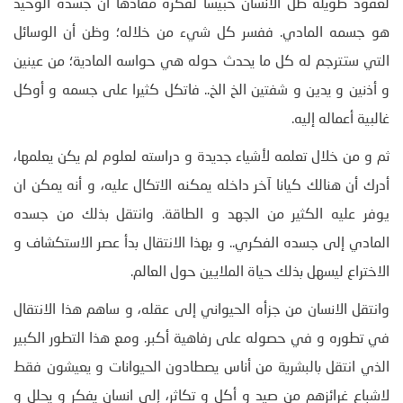
لعقود طويلة ظل الانسان حبيسا لفكرة مفادها أن جسده الوحيد
هو جسمه المادي. ففسر كل شيء من خلاله؛ وظن أن الوسائل
التي ستترجم له كل ما يحدث حوله هي حواسه المادية؛ من عينين
و أذنين و يدين و شفتين الخ الخ.. فاتكل كثيرا على جسمه و أوكل
غالبية أعماله إليه.
ثم و من خلال تعلمه لأشياء جديدة و دراسته لعلوم لم يكن يعلمها،
أدرك أن هنالك كيانا آخر داخله يمكنه الاتكال عليه، و أنه يمكن ان
يوفر عليه الكثير من الجهد و الطاقة. وانتقل بذلك من جسده
المادي إلى جسده الفكري.. و بهذا الانتقال بدأ عصر الاستكشاف و
الاختراع ليسهل بذلك حياة الملايين حول العالم.
وانتقل الانسان من جزأه الحيواني إلى عقله، و ساهم هذا الانتقال
في تطوره و في حصوله على رفاهية أكبر. ومع هذا التطور الكبير
الذي انتقل بالبشرية من أناس يصطادون الحيوانات و يعيشون فقط
لاشباع غرائزهم من صيد و أكل و تكاثر، إلى انسان يفكر و يحلل و