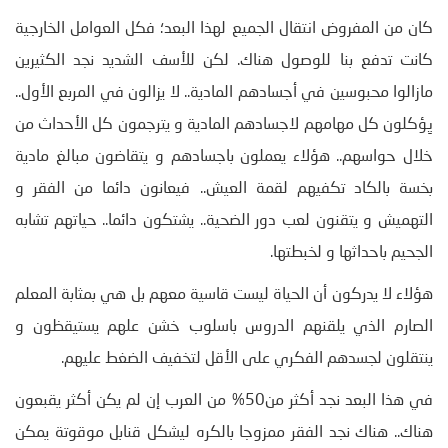
كان من المفروض انتقال الجميع لهذا البعد؛ فكل العوامل الخارجية
كانت تدفع بنا للوصول هناك. لكن للأسف الشديد نجد الكثيرين
مازالوا محبوسين في أجسادهم المادية.. لا يزالون في المربع الأول..
يِؤكلون كل مهامهم لاجسادهم المادية و يترجمون كل الأحداث من
خلال حواسهم.. هؤلاء يعملون باجسادهم و يتقاضون مبالغ مادية
بخسة بالكاد تكفيهم لقمة العيش.. فيعانون دائما من الفقر و
التهميش و يتقنون لعب دور الضحية.. يشتكون دائما.. حياتهم تشابه
الجحيم باحداثها و لخبطتها.
هؤلاء لا يدركون أن الحياة ليست قاسية معهم بل هي بمثابة المعلم
الصارم الذي يلقنهم الدروس باسلوب خشن علهم يستيقظون و
ينتقلون لجسدهم الفكري على الأقل لتخفيف الضغط عليهم.
في هذا البعد نجد أكثر من50% من العرب إن لم يكن أكثر يقبعون
هناك.. هناك نجد الفقر ممزوجا بالكره ليشكل قنابل موقوتة يمكن