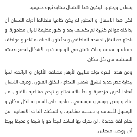
يتساءل ويخترع، ليكون هذا الانتقال بمثابة ثورة حقيقية.
لكن هذا الانتقال و التطور لم يكن كافيا فلطالما أدرك الانسان أن
بداخله عوالم كثيرة لم تكتشف بعد و كنوز عظيمة لاتزال مطمورة. و
باجتهاده انتقل لجسده العاطفي و بدأ يلون الحياة بمشاعر و عواطف
جميلة و عميقة و بات يتفنن في الرسومات و الأشكال ليضع بصمته
المختلفة في كل مكان.
ومن هذه البذرة تولد ملايين الأزهار مختلفة الألوان و الرائحة، لتنبأ
ببداية عصر جديد لتشرق شمس الابداع ، لتخلق الفنون . وعرف الانسان
أبعادا أخرى مزدهرة و بدأ بالاستمتاع و ترجم مشاعره بالفنون من
غناء و رقص ورسم و موسيقي ، قادرة على السفر به لكل مكان و
الوصول لأعماقه و دغدغة مشاعره، و لتمكنك الذات الانسانية من
تعلم لغة جديدة ، لن تحرك بها لسانك لتبدأ حوارا شيقا و عميقا يربط
أي روحين متصلين.