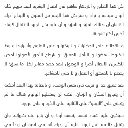
كل هذا التطور و الازدهار ساهم في انتقال البشرية لبعد مبهج كله
ألوان مبدعة و ثراء. و مع كل هذا الزخم من الفنون و الابداع أدرك
الانسان أن هنالك المزيد و المزيد و أن عليه بذل الجهد للانتقال لابعاد
أخرى أكثر تشويقا.
و بالاطلاع على الحضارات و تاريخها و على العلوم وأسرارها و ربط
الخيوط ببعضها و التأمل العميق.. و بارجاع الأمور لأصولها أمكن
للكثيرين الاتصال أخيرا و الوصول لبعد جديد مغاير لكل ما سبق؛ لا
يخضع لا للمنطق أو العقل و لا حتى للمشاعر..
بعد عميق جدا و قريب في نفس الوقت، و باتصاله بهذا البعد أمكنه
أن يتجاوز المكان و الزمان.. لكنه لن يستطيع الولوج هناك ما لم
يتخلى على “الإيقو”؛ على الأنانية؛ على الكره و على غروره.
سيكون عليه شفاء نفسه بنفسه أولا و أن ينزع عنه كبريائه، وان
يتقبل ظلامه قبل نوره.. عليه أن يدرك أنه في لعبة لن يبدأ في