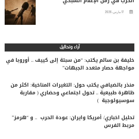
الحرب في زمن الإعلام الشبكي
17 مارس، 2026
آراء وتحاليل
خليفة بن سالم يكتب: “من سبتة إلى كييف .. أوروبا في
مواجهة حصار متعدد الجبهات”
منذر بالضيافي يكتب حول: التغيرات المناخية: اكثر من
ظاهرة طبيعية .. تحول اجتماعي وحضاري ( مقاربة
سوسيولوجية )
تحليل اخباري/ أمريكا وايران: عودة الحرب .. و “هرمز”
مربط الفرس