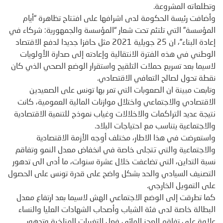
وتطلعاته المشروعة.
وأضافت رئيسة الحكومة لدى اشرافها على افتتاح تظاهرة “أيام
المؤسسة” التي تلتئم تحت شعار “المؤسسة والجمهورية: شركاء في
إعادة البناء”، ان 25 جويلية 2021 مثل حافزا جديدا لدفع الاقتصاد
الوطني في هذه الفترة الانتقالية وإعادته إلى صدارة الأولويات
لاسيما بعد تسريع حملات التلقيح واستقرار الوضع الصحي الذي كان
نقطة تحول لصالح التعافي الاقتصادي.
وتابعت مبينة ان الصعوبات التي تمر بها تونس على الصعيدين
الاقتصادي والاجتماعي واختلال موازنات المالية العمومية، كانت
نتيجة عديد التراكمات والاخلالات وغياب نموذج للتنمية الاقتصادية
والاجتماعية يتناسب مع احتياجات البلاد.
واستعرضت في هذا الاطار، مختلف أوجه الأزمة الاقتصادية
والاجتماعية والتي تتجلى خاصة في انخفاض معدل النمو وتفاقم
نسبة التداين، التي تضاعفت خلال عشرة سنوات، ما أدى الى تدهور
التصنيف السيادي والحد بشكل واضح على قدرة تونس على الحصول
على التمويل الخارجي.
كما تطرقت إلى الوضع الاجتماعي الهش لاسيما بعد ارتفاع معدل
البطالة خاصة لدى فئة الشباب وأصحاب الشهادات العليا والنساء
علاوة على تفاقم العجز المائي فعل التغيرات المناخية وتدهور