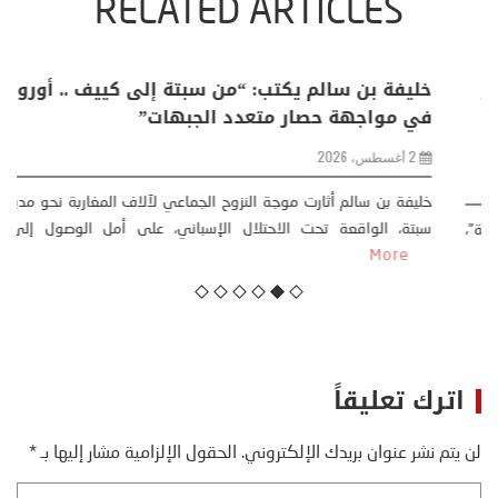
RELATED ARTICLES
منذر بالضيافي يكتب حول: التغيرات المناخية: اكثر
من ظاهرة طبيعية .. تحول اجتماعي وحضاري (
مقاربة سوسيولوجية )
23 يوليو، 2026
كتب: منذر بالضيافي بدأت قصتي مع التغييرات المناخية ” المتطرفة”،
منذ نهاية ثمانينات القرن الماضي، حين أطردنا ...
More
اترك تعليقاً
لن يتم نشر عنوان بريدك الإلكتروني.
الحقول الإلزامية مشار إليها بـ
*