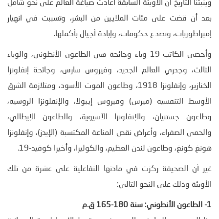
وينبئنا التاريخ أن الأوبئة السابقة أعادت صياغة العالم على نحو شامل
بعد أن قضت على مئات الملايين من البشر، وتسببت في انهيار
إمبراطوريات، وتصدع حكومات، وإبادة أجيال بأكملها.
وأحصى الكاتب 19 وباء وجائحة هي الطاعون الأنطوني، والوباء
الثالث، وجدري العالم الجديد، وفيروس سارس، وجائحة إنفلونزا
الخنازير، وإنفلونزا 1918، وطاعون الموت الأسود، ومتلازمة الشرق
الأوسط التنفسية (ميرس) وفيروس إيبولا، والإنفلونزا الروسية،
وطاعون جستنيان، والإنفلونزا الآسيوية، والطاعون الإيطالي،
والحمى الصفراء، وأعراض نقص المناعة المكتسبة (الإيدز)، وإنفلونزا
هونغ كونغ، وطاعون لندن العظيم، والكوليرا، وأخيرا كوفيد-19.
غير أن الصحيفة ركزت في مادتها التفاعلية على عشرة من تلك
الأوبئة وذلك على النحو التالي:
1- الطاعون الأنطوني: سنة 180-165 ق.م