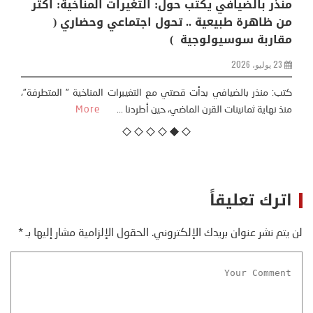
منذر بالضيافي يكتب حول: التغيرات المناخية: اكثر
من ظاهرة طبيعية .. تحول اجتماعي وحضاري (
مقاربة سوسيولوجية )
23 يوليو، 2026
كتب: منذر بالضيافي بدأت قصتي مع التغييرات المناخية ” المتطرفة”،
منذ نهاية ثمانينات القرن الماضي، حين أطردنا ...
More
اترك تعليقاً
لن يتم نشر عنوان بريدك الإلكتروني.
الحقول الإلزامية مشار إليها بـ
*