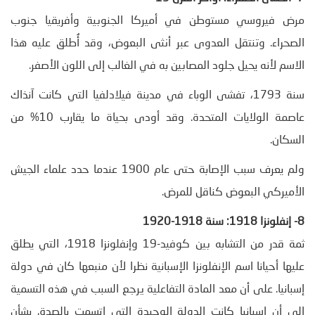
مرض فيروسي مستوطن في أميركا الجنوبية وأفريقيا جنوب
الصحراء. وتنتقل العدوى عبر أنثى البعوض، وقد أُطلق عليه هذا
الاسم لأنه يحيل جلود المصابين به في الغالب إلى اللون الأصفر.
سنة 1793، تفشى الوباء في مدينة فيلادلفيا التي كانت آنذاك
عاصمة الولايات المتحدة. وقد أودى بحياة ما يقارب 10% من
السكان.
ولم يعرف سبب الإصابة حتى عام 1900 عندما حدد علماء الجيش
الأميركي البعوض كناقل للمرض.
8- إنفلونزا 1918: سنة 1918-1920
ثمة قدر من التشابه بين كوفيد-19 وإنفلونزا 1918، التي يطلق
عليها أحيانا اسم الإنفلونزا الإسبانية نظرا لأن منبعها كان في دولة
إسبانيا. على أن معد المادة التفاعلية يرجع السبب في هذه التسمية
إلى أن إسبانيا كانت الدولة الوحيدة التي اتسمت بالصدق بشأن