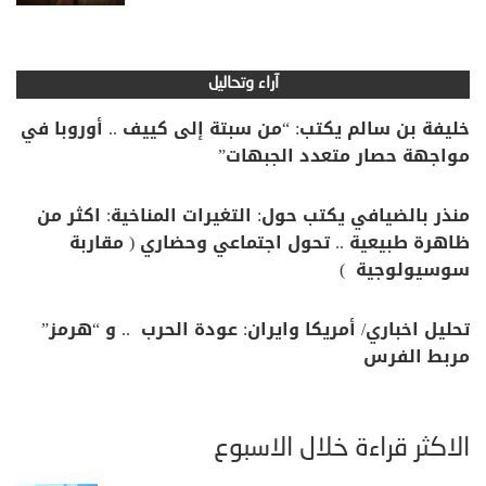
آراء وتحاليل
خليفة بن سالم يكتب: “من سبتة إلى كييف .. أوروبا في
مواجهة حصار متعدد الجبهات”
منذر بالضيافي يكتب حول: التغيرات المناخية: اكثر من
ظاهرة طبيعية .. تحول اجتماعي وحضاري ( مقاربة
سوسيولوجية )
تحليل اخباري/ أمريكا وايران: عودة الحرب .. و “هرمز”
مربط الفرس
الأكثر قراءة خلال الأسبوع