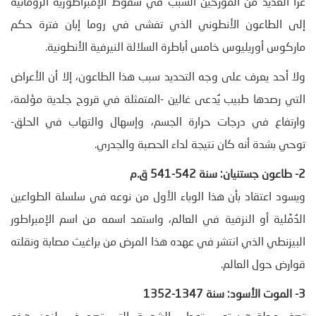
عزا العديد من المؤرخين السبب في سقوط الإمبراطورية الرومانية
إلى الطاعون الأنطوني الذي تفشى في روما إبان فترة حكم
ماركوس أوريليوس خامس أباطرة السلالة النيرفية الأنطونية.
ولا أحد يعرف على وجه التحديد سبب هذا الطاعون، إلا أن الأعراض
التي رصدها طبيب يُدعى غالين -المتمثلة في قروح جلدية مؤلمة،
وارتفاع في درجات حرارة الجسم، وإسهال والتهاب في الحلق-
توحي بشدة أنه كان نتيجة لداء الحصبة والجدري.
2- طاعون جستنيان: سنة 542-541 ق.م
ويسود اعتقاد بأن هذا الوباء الأول من نوعه في سلسلة الطواعين
الدُمَّلية أو النزفية في العالم، واستمد اسمه من اسم الإمبراطور
البيزنطي الذي انتشر في عهده هذا المرض من براغيث مصابة ونقلته
قوارض حول العالم.
3- الموت الأسود: سنة 1347-1352