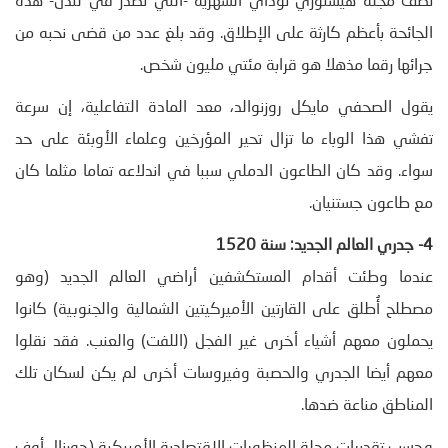
تصف مجلة هيستوري توداي الشهرية -التي تصدر في لندن- هذه
الجائحة بأعظم كارثة على الإطلاق. وقد بلغ عدد من قضى نحبه من
جرائها رقما مذهلا هو قرابة مئتي مليون شخص.
يقول الصحفي مايكل روزنوالد، معد المادة التفاعلية، إن سرعة
تفشي هذا الوباء ما تزال تحير المؤرخين وعلماء الأوبئة على حد
سواء. وقد كان الطاعون الدملي سببا في اندلاعه تماما مثلما كان
مع طاعون جستنيان.
4- جدري العالم الجديد: سنة 1520
عندما وطئت أقدام المستكشفين أراضي العالم الجديد (وهو
مصطلح أُطلق على القارتين الأميركيتين الشمالية والجنوبية) كانوا
يحملون معهم أشياء أخرى غير الفجل (اللفت) والعنب. فقد نقلوا
معهم أيضا الجدري والحصبة وفيروسات أخرى لم يكن لسكان تلك
المناطق مناعة ضدها.
وحسب تقديرات مجلة المنظورات الاقتصادية الأميركية (جورنال أوف