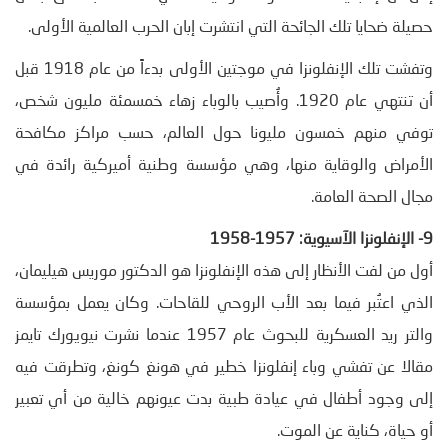
حصيلة ضحايا تلك الجائحة التي انتشرت إبان الحرب العالمية الأولى.
وتفشت تلك الإنفلونزا في موجتين الأولى بدءاً من عام 1918 قبل
أن تنتهي عام 1920. وأُصيب بالوباء زهاء خمسمئة مليون شخص،
توفي منهم خمسون مليونا حول العالم، حسب مراكز مكافحة
الأمراض والوقاية منها، وهي مؤسسة وطنية أميركية رائدة في
مجال الصحة العامة.
9- الإنفلونزا الآسيوية: 1957-1958
أول من لفت الأنظار إلى هذه الإنفلونزا هو الدكتور موريس هيليمان،
الذي اعتُبر فيما بعد الأب الروحي للقاحات. وكان يعمل بمؤسسة
والتر ريد العسكرية للبحوث عام 1957 عندما نشرت نيويورك تايمز
مقالا عن تفشي وباء إنفلونزا خطير في هونغ كونغ، وتطرقت فيه
إلى وجود أطفال في عيادة طبية بدت عيونهم خالية من أي تعبير
أو حياة، كناية عن الموت.