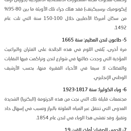
إيكونوميك برسبيكيتف) فقد هلك جراء تلك الأوبئة ما بين 80-95%
من سكان أميركا الأصليين خلال 100-150 سنة التي تلت عام
1492.
5- طاعون لندن العظيم: سنة 1665
مرة أخرى، يُلقى اللوم في هذه الجائحة على الفئران والبراغيث
المؤذية التي وجدت ضالتها في شوارع لندن وتراكمت فيها النفايات
والفضلات لا سيما في الأحياء الفقيرة منها، بحسب الأرشيف
الوطني الإنجليزي.
6- وباء الكوليرا: سنة 1817-1923
مجتمعات قليلة تلك التي نجت من هذه الجرثومة (البكتريا) الشديدة
العدوى التي تنتقل عبر المياه الملوثة بالبراز وتسبب في إسهال حاد
وتقيؤ. وقد تفشى هذا الوباء في لندن عام 1854.
7- الحمى الصفراء: أواخر القرن 19