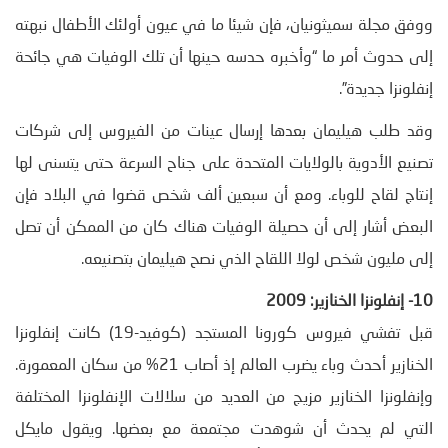
ووفق مجلة سميثونيان، فإن شيئا ما في عيون أولئك الأطفال نبهته
إلى حدوث أمر ما “وأخبره حدسه حينها أن تلك الوفيات هي جائحة
إنفلونزا جديدة”.
وقد طلب هيليمان بعدها إرسال عينات من الفيروس إلى شركات
تصنيع الأدوية بالولايات المتحدة على جناح السرعة حتى يتسنى لها
إنتاج لقاح للوباء. ومع أن سبعين ألف شخص قضوا في البلاد فإن
البعض أشار إلى أن حصيلة الوفيات هناك كان من الممكن أن تصل
إلى مليون شخص لولا اللقاح الذي نصح هيليمان بتصنيعه.
10- إنفلونزا الخنازير: 2009
قبل تفشي فيروس كورونا المستجد (كوفيد-19) كانت إنفلونزا
الخنازير أحدث وباء يضرب العالم إذ أصاب 21% من سكان المعمورة.
وإنفلونزا الخنازير مزيج من العديد من سلالات الإنفلونزا المختلفة
التي لم يحدث أن شوهدت مجتمعة مع بعضها. ويقول مايكل