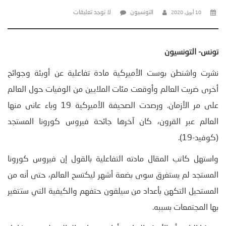
التونسيون
لا توجد تعليقات
10 أبريل، 2020
تونس- التونسيون
نشرت واشنطن بوست الأميركية مادة تفاعلية عن أوبئة وجوائح
أخرى ضربت العالم وأوقعت مئات الملايين من الوفيات حول العالم
على مر الأزمان. ورصدت الصحيفة الأميركية 19 وباء عانى منها
العالم عبر القرون، كان آخرها جائحة فيروس كورونا المستجد
(كوفيد-19).
واستهل كاتب المقال مادته التفاعلية بالقول إن فيروس كورونا
المستجد لم يستغرق سوى بضعة أشهر ليكتسح العالم، حتى أنه من
المستحيل التكهن بأعداد من سيلقون حتفهم والكيفية التي ستتغير
بها المجتمعات بسببه.