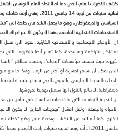
ثمانية سنوات من ثورة 14 جانفي
السياسي والديمقراطي، وهو ما يجعل البلاد في حاجة الى “ميثاق” 
الاستحقاقات الانتخابية القادمة، وهذا لا يكون الا عبر ادراك الجميع بأن تونس ما بعد 17
ان الأوضاع الاجتماعية والاقتصادية الكارثية، تعود الى فشل 
لمشاكل متراكمة ومستجدة، كما تفسر أيضا بالظروف التي تصاح
كبيرة، حيث تضعف مؤسسات “الدولة”، وتتمدد مظاهر “الانفلات”
التي يمكن أن تستمر لعشرية أو أكثر من الزمن، وهذا ما هو م
الخط، فالمحيط الاقليمي والعربي، الذي تسيطر عليه أنظمة تقليدي
ديمقراطية، لا نبالغ بالقول أنها ستمثل تهديدا لعروشها.
ان التجربة التونسية التي بقت صامدة، ليست في مأمن من مخا
الانتباه واليقظة، ولعل افشال “تهديدات الخارج” لا يكون الا ع
جانفي 2011، اذ أنه وبعد ثمانية سنوات زادت الأوضاع سوءا أكثر مما كانت عليه قبل رحيل نظام بن علي.