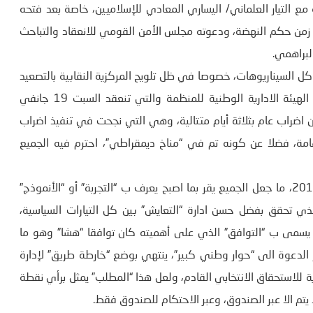
التيار العلماني/ اليساري المعادي للإسلاميين، خاصة بعد فتحه
ت زمن حكم النهضة، ودعوته مجلس الأمن القومي للانعقاد والتباحث
لبراهمي.
 السيناريوهات، خصوصا في ظل تلويح المركزية النقابية بالتصعيد
في تحركاتها، وأشكال الاحتجاج المقبلة، التي ستكون محور الهيئة الادارية الوطنية للمنظمة والتي تنعقد السبت 19 جانفي
عن اضراب عام بثلاثة أيام متتالية، وهي التي نجحت في تنفيذ اضراب
شاركة هامة، فضلا عن كونه تم في “مناخ ديمقراطي”، احترم فيه الجميع
ان حماية مسار الانتقال الديمقراطي، الذي اطلق منذ جانفي 2011، ما جعل الجميع يقر بما اصبح يعرف ب “التجربة” أو “الأنموذج”
لذي تحقق بفضل حسن ادارة “التعايش” بين كل التيارات السياسية،
سمى ب “التوافق” الذي على أهميته كان توافقا “هشا” وهو ما
الدعوة الى “حوار وطني كبير”، ينتهي بوضع “خارطة طريق” لإدارة
ة للاستحقاق الانتخابي القادم، ولعل هذا “المطلب” يمثل برأي نقطة
يتم الا عبر الصندوق، وعبر الاحتكام للصندوق فقط.