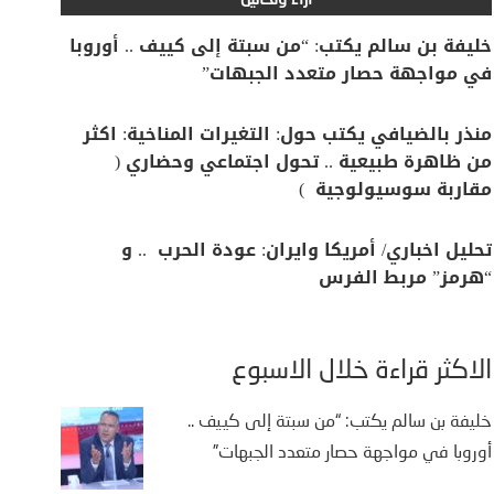
آراء وتحاليل
خليفة بن سالم يكتب: “من سبتة إلى كييف .. أوروبا
في مواجهة حصار متعدد الجبهات”
منذر بالضيافي يكتب حول: التغيرات المناخية: اكثر
من ظاهرة طبيعية .. تحول اجتماعي وحضاري (
مقاربة سوسيولوجية )
تحليل اخباري/ أمريكا وايران: عودة الحرب .. و
“هرمز” مربط الفرس
الأكثر قراءة خلال الأسبوع
خليفة بن سالم يكتب: “من سبتة إلى كييف ..
أوروبا في مواجهة حصار متعدد الجبهات”