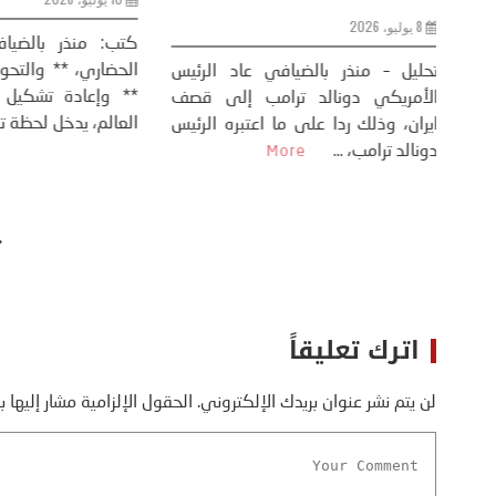
8 يوليو، 2026
كتب: منذر بال
الحضاري، ** وال
عيد،
تحليل – منذر بالضيافي عاد الرئيس
** وإعادة تشكيل
طلسي
الأمريكي دونالد ترامب إلى قصف
العالم، يدخل لحظة 
أسره،
ايران، وذلك ردا على ما اعتبره الرئيس
دونالد ترامب، ...
More
اترك تعليقاً
لن يتم نشر عنوان بريدك الإلكتروني.
الحقول الإلزامية مشار إليها ب