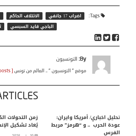
اضراب 17 جانفي
الائتلاف الحاكم
ا
Tags:
الباجي قايد السبسي
ثو
By:
التونسيون
موقع " التونسيون " .. العالم من تونس
[ View all posts ]
ARTICLES
اعات
تحليل اخباري/ أمريكا وايران:
زمن التحولات ا
من
عودة الحرب .. و “هرمز” مربط
يُعاد تشكيل ال
الفرس
10 يوليو، 2026