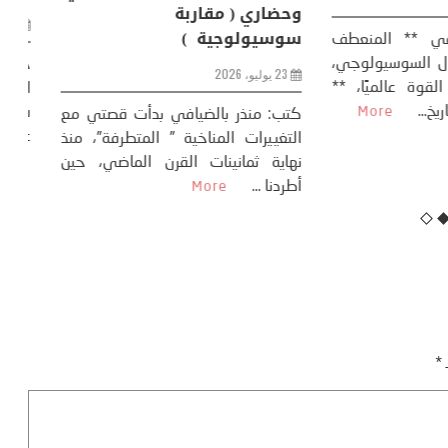
وحضاري ( مقاربة
سوسيولوجية )
ضيافي ** المنعطف
تحول السوسيولوجي،
خل
23 يوليو، 2026
 القوة عالميًا، **
ال
تاريخ...
More
سب
كتب: منذر بالضيافي بدأت قصتي مع
عل
التغييرات المناخية ” المتطرفة”، منذ
نهاية ثمانينات القرن الماضي، حين
أطردنا ...
More
ـ
*