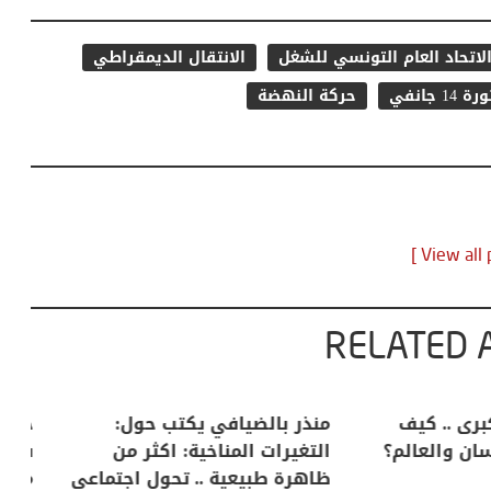
لاتحاد العام التونسي للشغل
الانتقال الديمقراطي
رة 14 جانفي
حركة النهضة
RELATED 
لكبرى .. كيف
منذر بالضيافي يكتب حول:
خل
إنسان والعالم؟
التغيرات المناخية: اكثر من
سب
ظاهرة طبيعية .. تحول اجتماعي
مو