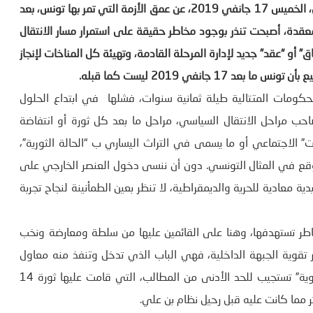
كشف الاضراب العام، الذي دعا له الاتحاد العام التونسي للشغل، الخميس 17 جانفي 2019، عن عمق الأزمة التي تمر بها تونس، بعد
 2011، وهي أزمة شاملة ومعقدة، أصبحت تنذر بوجود مخاطر حقيقة على استمرار مسار الانتقال
أو “عقد” جديد لإدارة المرحلة القادمة، وتهيئة كل المناخات لإنجاز
 جانفي 2019 ليست كما قبله.
الحكومات المتتالية طيلة ثمانية سنوات، فشلها في ابتداع الحلول
ب مراحل الانتقال السياسي، مراحل ما بعد كل ثورة أو انتفاضة
 الاجتماعي أو ما يسمى في التراث اليساري ب “الحالة الثورية”،
توقع في المثال التونسي. دون أن ننسى دخول العنصر الخارجي على
ة معادية للحرية والديمقراطية، لا تنظر بعين الطمأنينة لنجاح تجربة
طر تستهدفها، وهنا على القائمين عليها من سلطة ومعارضة ونخب
بر تقوية الجبهة الداخلية، فهي الباب الذي تدخل وتنفذ منه معاول
الخارج. كما أنه لابد من الانكباب وبجدية على وضع “خطة تنموية” تستجيب للحد الأدنى من المطالب، التي قامت عليها ثورة 14