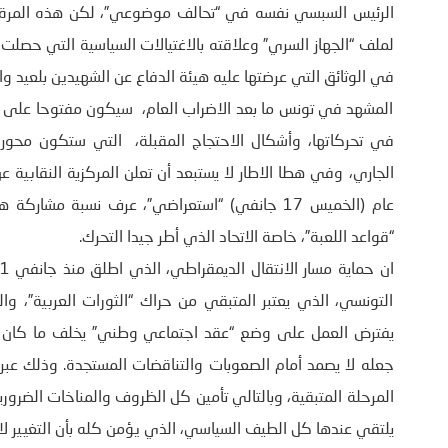
الرئيس السبسي نفسه في “تحالف موضوعي”، لكن هذه المرة مع 
لملف “الجهاز السري” وعلاقته بالاغتيالات السياسية التي حصل
في الوثائق التي عرضتها عليه هيئة الدفاع عن الشهيدين بلعيد وا
المشهد في تونس ما بعد الاضراب العام، سيكون مفتوحا على كل
الجاري، وفي هطا الاطار لا يستبعد أن تعلن المركزية النقابية 
عام (الخميس 17 جانفي) “استعراضي”، عرف نسبة م
“قواعد اللعبة”، خاصة الاتحاد الذي أطر جيدا التحرك.
التونسي، الذي يعتبر المتبقي من حراك “الثورات العربية”، وا
يفترض العمل على وضع “عقد اجتماعي وطني” يخلف ما كان ي
جعله لا يصمد أمام الصعوبات والتناقضات المستجدة. وذلك عبر 
المرحلة المتبقية، وبالتالي تأمين كل الظروف والمناخات الضروري
يلتقي عندها كل الطيف السياسي، الذي يؤمن كله بأن التغيير لا 