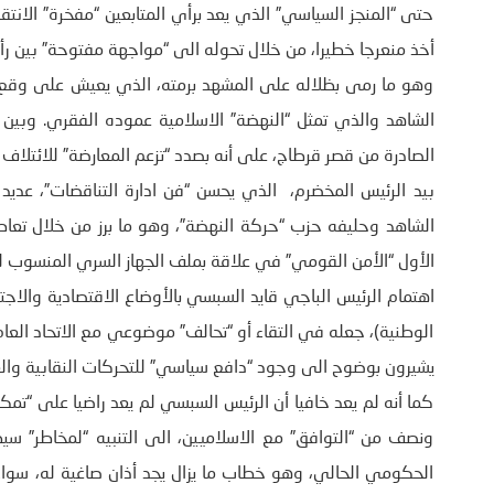
حتى “المنجز السياسي” الذي يعد برأي المتابعين “مفخرة” الان
أخذ منعرجا خطيرا، من خلال تحوله الى “مواجهة مفتوحة” بين رأ
وهو ما رمى بظلاله على المشهد برمته، الذي يعيش على وقع ا
الشاهد والذي تمثل “النهضة” الاسلامية عموده الفقري. وبين
الصادرة من قصر قرطاج، على أنه بصدد “تزعم المعارضة” للائتلاف 
بيد الرئيس المخضرم، الذي يحسن “فن ادارة التناقضات”، عديد
الشاهد وحليفه حزب “حركة النهضة”، وهو ما برز من خلال تعاط
الأول “الأمن القومي” في علاقة بملف الجهاز السري المنسوب ل
الوطنية)، جعله في التقاء أو “تحالف” موضوعي مع الاتحاد الع
يشيرون بوضوح الى وجود “دافع سياسي” للتحركات النقابية والعم
كما أنه لم يعد خافيا أن الرئيس السبسي لم يعد راضيا على “تمك
ونصف من “التوافق” مع الاسلاميين، الى التنبيه “لمخاطر” سي
الحكومي الحالي، وهو خطاب ما يزال يجد أذان صاغية له، سوا