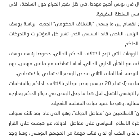
تقال في تونس أصبح مهددا، في ظل تفجر الصراع حول السلطة، الذي
سي السلطة التنفيذية.
نقسام بين ما يسمى “بالائتلاف الحكومي” الجديد، برئاسة يوسف
 الرئيس الباجي قايد السبسي الذي تشير كل المؤشرات والتحركات
الحاكم.
 الورقات التي تزعج الائتلاف الحاكم الحالي، خصوصا رئيسه يوسف
يه مع الشأن الجاري الحالي، أساسا تعاطيه مع ملفين مهمين، يهم
لنهضة، أما الملف الثاني فيخض الوضع الاجتماعي والاقتصادي.
اهتمام الرئيس الباجي قايد السبسي بالأوضاع الاقتصادية والاجتماعية (اجتماع 28 ديسمبر بقصر قرطاج بالائتلاف الحاكم والمنظمات
ام التونسي للشغل، لعل هذا ما جعل البعض في دوائر الحكم وخارجه
الية، وهو ما تنفيه قيادة المنظمة الشغيلة.
ن” الاسلاميين من “مفاصل الدولة”، وهو الذي عاد بعد ثلاثة سنوات
طرة الاسلام السياسي على مفاصل الدولة، عبر هيمنته على القرار
ء لدى النخب أو لدى فئات مهمة من المجتمع التونسي، وهنا وجد