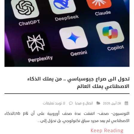
تحول الى صراع جيوسياسي .. من يملك الذكاء
الاصطناعي يملك العالم
اتصال و ميديا
لا توجد تعليقات
28 أبريل، 2026
التونسيون- صحف- اتفقت عدة صحف أوروبية على أن &nb p;الذكاء
الاصطناعي لم يعد مجرد سباق تكنولوجي، بل تحوّل إلى...
Keep Reading