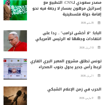
مصدر سعودي لـCNN: التطبيع مع
إسرائيل مرهون بمسار لا رجعة فيه نحو
إقامة دولة فلسطينية
25 مايو، 2026
البابا: “لا أخشى ترامب” .. ردا على
انتقادات وجهها له الرئيس الأمريكي
13 أبريل، 2026
تونس تطلق مشروع المعبر البري القاري
لربط رأس جدير بدول جنوب الصحراء
1 أبريل، 2026
الحرب في زمن الإعلام الشبكي
17 مارس، 2026