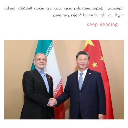
التونسيون- الإيكونومست على مدى نصف قرن، قدّمت الملكيات النفطية
في الشرق الأوسط نفسها كمورّدين موثوقين...
Keep Reading