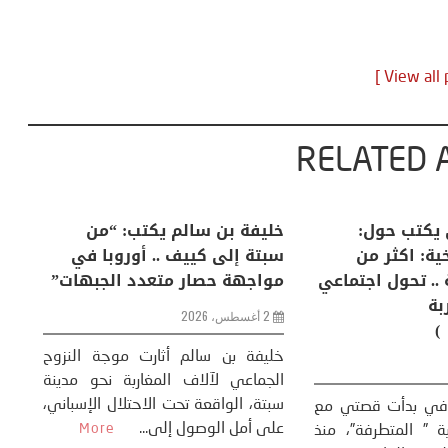
RELATED 
 كيف
منذر بالضيافي يكتب حول:
خليفة بن س
لعالم؟
التغيرات المناخية: اكثر من
سبتة إلى ك
ظاهرة طبيعية .. تحول اجتماعي
مواجهة حص
وحضاري ( مقاربة
2 أغسطس، 2026
سوسيولوجية )
 المنعطف
وسيولوجي،
خليفة بن سا
23 يوليو، 2026
لميًا، **
الجماعي لآل
More
سبتة، الواقع
كتب: منذر بالضيافي بدأت قصتي مع
على أمل الوص
التغييرات المناخية ” المتطرفة”، منذ