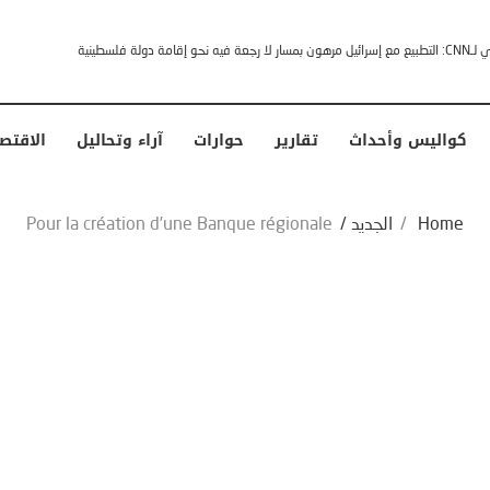
خشى ترامب” .. ردا على انتقادات وجهها له الرئيس الأمريكي
كواليس وأحداث
تقارير
حوارات
آراء وتحاليل
الاقتص
Home
/
الجديد
/
Pour la création d’une Banque régionale