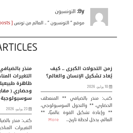
By:
التونسيون
موقع " التونسيون " .. العالم من تونس
[ View all posts ]
ARTICLES
تحليل اخباري/ أمريكا وايران:
زمن التحولات الكبرى ..
عودة الحرب .. و “هرمز” مربط
يُعاد تشكيل الإنسان وا
الفرس
10 يوليو، 2026
8 يوليو، 2026
كتب: منذر بالضيافي **
الحضاري، ** والتحول الس
تحليل – منذر بالضيافي عاد الرئيس
** وإعادة تشكيل القوة عا
الأمريكي دونالد ترامب إلى قصف
العالم، يدخل لحظة تاريخ...
ايران، وذلك ردا على ما اعتبره الرئيس
دونالد ترامب، ...
More