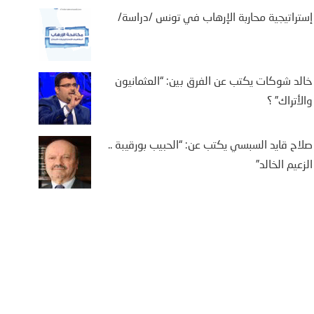
إستراتيجية محاربة الإرهاب في تونس /دراسة/
خالد شوكات يكتب عن الفرق بين: “العثمانيون
والأتراك” ؟
صلاح قايد السبسي يكتب عن: “الحبيب بورقيبة ..
الم يكتب: “من
الزعيم الخالد”
ييف .. أوروبا في
ار متعدد الجبهات”
لم أثارت موجة النزوح
اف المغاربة نحو مدينة
ة تحت الاحتلال الإسباني،
ول إلى...
More