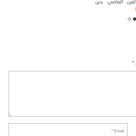
نهاية ثمانينات القرن الماضي، حين
أطردنا ...
More
ـ
*