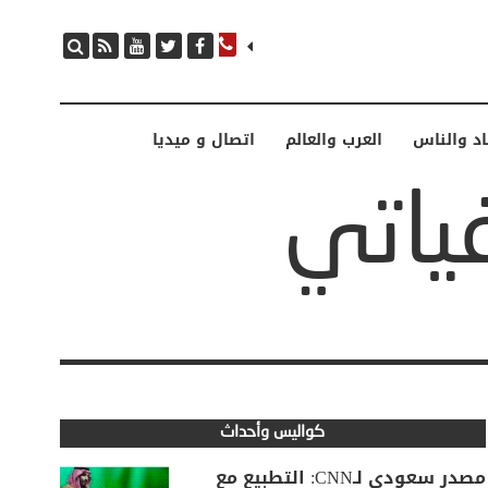
اد والناس
العرب والعالم
اتصال و ميديا
كواليس وأحداث
مصدر سعودي لـCNN: التطبيع مع