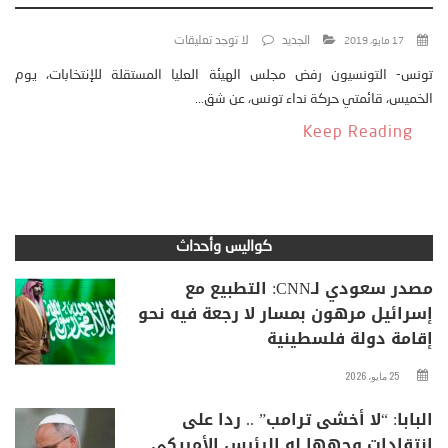
الجديد
لا توجد تعليقات
17 مايو، 2019
تونس- التونسيون رفض مجلس الهيئة العليا المستقلة للإنتخابات، يوم
الخميس، قائمتي حركة نداء تونس، عن شق...
Keep Reading
كواليس وأحداث
مصدر سعودي لـCNN: التطبيع مع
إسرائيل مرهون بمسار لا رجعة فيه نحو
إقامة دولة فلسطينية
25 مايو، 2026
البابا: “لا أخشى ترامب” .. ردا على
انتقادات وجهها له الرئيس الأمريكي