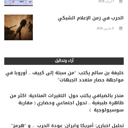
1 أبريل، 2026
الحرب في زمن الإعلام الشبكي
17 مارس، 2026
آراء وتحاليل
خليفة بن سالم يكتب: “من سبتة إلى كييف .. أوروبا في
مواجهة حصار متعدد الجبهات”
منذر بالضيافي يكتب حول: التغيرات المناخية: اكثر من
ظاهرة طبيعية .. تحول اجتماعي وحضاري ( مقاربة
سوسيولوجية )
تحليل اخباري/ أمريكا وايران: عودة الحرب .. و “هرمز”