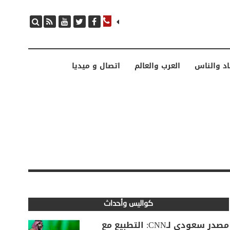
مصدر سعودي لـCNN: التطبيع مع إسرائيل مرهون بمسار لا رجعة فيه نحو إقامة دولة فلسطينية
اد والناس
العرب والعالم
اتصال و ميديا
كواليس وأحداث
مصدر سعودي لـCNN: التطبيع مع