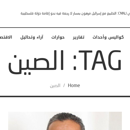
خشى ترامب” .. ردا على انتقادات وجهها له الرئيس الأمريكي
كواليس وأحداث
تقارير
حوارات
آراء وتحاليل
الاقتص
TAG: الصين
Home
/
الصين