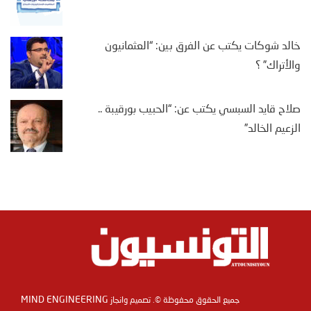
خالد شوكات يكتب عن الفرق بين: “العثمانيون
والأتراك” ؟
صلاح قايد السبسي يكتب عن: “الحبيب بورقيبة ..
الزعيم الخالد”
MIND ENGINEERING
جميع الحقوق محفوظة ©. تصميم وانجاز