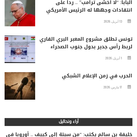
البابا: “لا أخشى ترامب” .. ردا على
انتقادات وجهها له الرئيس الأمريكي
13 أبريل، 2026
تونس تطلق مشروع المعبر البري القاري
لربط رأس جدير بدول جنوب الصحراء
1 أبريل، 2026
الحرب في زمن الإعلام الشبكي
17 مارس، 2026
آراء وتحاليل
خليفة بن سالم يكتب: “من سبتة إلى كييف .. أوروبا في