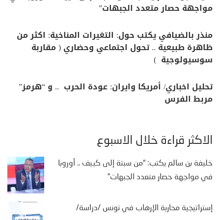
مواجهة حصار متعدد الجبهات”
منذر بالضيافي يكتب حول: التغيرات المناخية: اكثر من
ظاهرة طبيعية .. تحول اجتماعي وحضاري ( مقاربة
سوسيولوجية )
تحليل اخباري/ أمريكا وايران: عودة الحرب .. و “هرمز”
مربط الفرس
الأكثر قراءة خلال الأسبوع
خليفة بن سالم يكتب: “من سبتة إلى كييف .. أوروبا
في مواجهة حصار متعدد الجبهات”
إستراتيجية محاربة الإرهاب في تونس /دراسة/