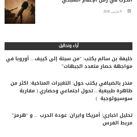
17 مارس، 2026
آراء وتحاليل
خليفة بن سالم يكتب: “من سبتة إلى كييف .. أوروبا في
مواجهة حصار متعدد الجبهات”
منذر بالضيافي يكتب حول: التغيرات المناخية: اكثر من
ظاهرة طبيعية .. تحول اجتماعي وحضاري ( مقاربة
سوسيولوجية )
تحليل اخباري/ أمريكا وايران: عودة الحرب .. و “هرمز”
مربط الفرس