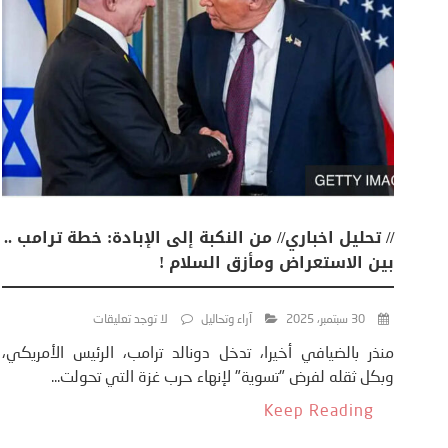
// تحليل اخباري// من النكبة إلى الإبادة: خطة ترامب ..
بين الاستعراض ومأزق السلام !
30 سبتمبر، 2025
آراء وتحاليل
لا توجد تعليقات
منذر بالضيافي أخيرا، تدخل دونالد ترامب، الرئيس الأمريكي،
وبكل ثقله لفرض "تسوية" لإنهاء حرب غزة التي تحولت...
Keep Reading