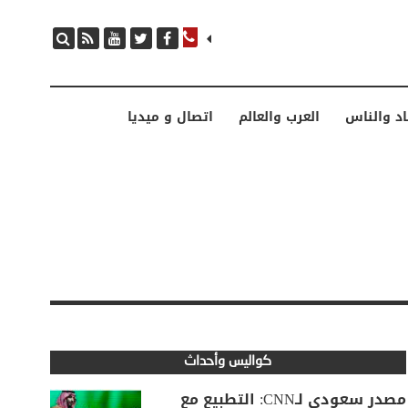
مصدر سعودي لـCNN: التطبيع مع إسرائيل مرهون بمسار لا رجعة فيه نحو إقامة دولة فلسطينية
اد والناس
العرب والعالم
اتصال و ميديا
كواليس وأحداث
مصدر سعودي لـCNN: التطبيع مع