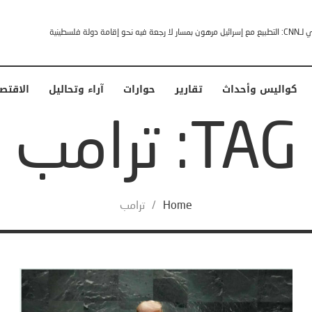
خشى ترامب” .. ردا على انتقادات وجهها له الرئيس الأمريكي
كواليس وأحداث
تقارير
حوارات
آراء وتحاليل
الاقتص
TAG: ترامب
Home
/
ترامب