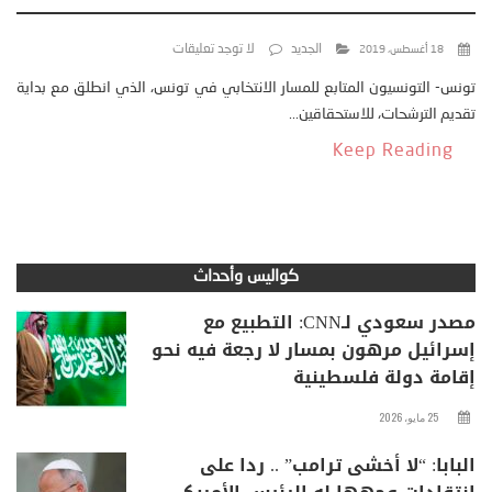
الجديد
لا توجد تعليقات
18 أغسطس، 2019
تونس- التونسيون المتابع للمسار الانتخابي في تونس، الذي انطلق مع بداية
تقديم الترشحات، للاستحقاقين...
Keep Reading
كواليس وأحداث
مصدر سعودي لـCNN: التطبيع مع
إسرائيل مرهون بمسار لا رجعة فيه نحو
إقامة دولة فلسطينية
25 مايو، 2026
البابا: “لا أخشى ترامب” .. ردا على