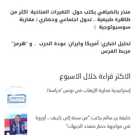
منذر بالضيافي يكتب حول: التغيرات المناخية: اكثر من
ظاهرة طبيعية .. تحول اجتماعي وحضاري ( مقاربة
سوسيولوجية )
تحليل اخباري/ أمريكا وايران: عودة الحرب .. و “هرمز”
مربط الفرس
الأكثر قراءة خلال الأسبوع
إستراتيجية محاربة الإرهاب في تونس /دراسة/
خليفة بن سالم يكتب: “من سبتة إلى كييف .. أوروبا
في مواجهة حصار متعدد الجبهات”