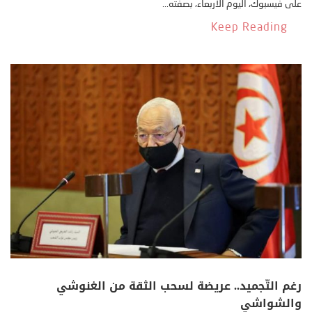
على فيسبوك، اليوم الأربعاء، بصفته...
Keep Reading
رغم التّجميد.. عريضة لسحب الثقة من الغنوشي
والشواشي