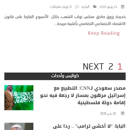
الجديد
لا توجد تعليقات
21 يونيو، 2020
خديجة زروق صادق مجلس نواب الشعب، خلال الأسبوع الفارط على قانون
الاقتصاد الاجتماعي التضامني بأغلبية مريحة...
Keep Reading
NEXT
2
1
كواليس وأحداث
مصدر سعودي لـCNN: التطبيع مع
إسرائيل مرهون بمسار لا رجعة فيه نحو
إقامة دولة فلسطينية
25 مايو، 2026
البابا: “لا أخشى ترامب” .. ردا على