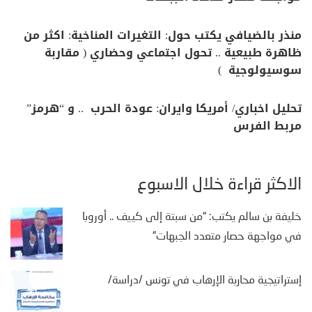
منذر بالضيافي يكتب حول: التغيرات المناخية: اكثر من
ظاهرة طبيعية .. تحول اجتماعي وحضاري ( مقاربة
سوسيولوجية )
تحليل اخباري/ أمريكا وايران: عودة الحرب .. و “هرمز”
مربط الفرس
الأكثر قراءة خلال الأسبوع
خليفة بن سالم يكتب: “من سبتة إلى كييف .. أوروبا
في مواجهة حصار متعدد الجبهات”
إستراتيجية محاربة الإرهاب في تونس /دراسة/