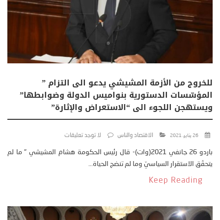
للخروج من الأزمة المشيشي يدعو الى التزام ”
المؤسّسات الدستورية بنواميس الدولة وضوابطها”
ويستهجن اللجوء الى “الاستعراض والإثارة”
الاقتصاد والناس
لا توجد تعليقات
26 يناير، 2021
باردو 26 جانفي 2021(وات)- قال رئيس الحكومة هشام المشيشي " ما لم
يتحقّق الاستقرار السياسيّ وما لم تنضج الحياة...
Keep Reading