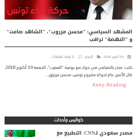
المشهد السياسي: "محسن مزروب"، "الشاهد صامت"
و "النهضة" تراقب
الجديد
لا توجد تعليقات
19 أكتوبر، 2018
كتب: منذر بالضيافي في حوار مع يومية "المغرب"، الجمعة 19 أكتوبر 2018،
قال الأمين عام لحركة مشروع تونس، محسن مرزوق،...
Keep Reading
كواليس وأحداث
مصدر سعودي لـCNN: التطبيع مع