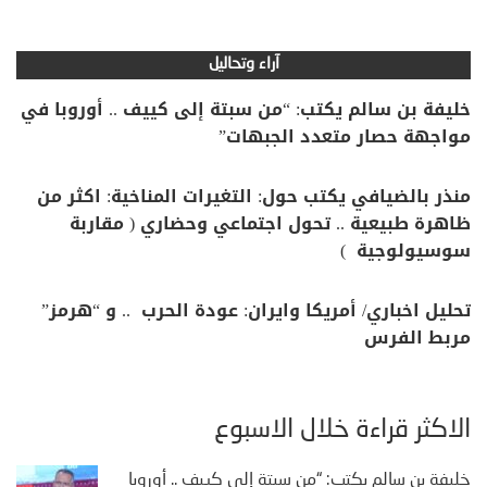
آراء وتحاليل
خليفة بن سالم يكتب: “من سبتة إلى كييف .. أوروبا في
مواجهة حصار متعدد الجبهات”
منذر بالضيافي يكتب حول: التغيرات المناخية: اكثر من
ظاهرة طبيعية .. تحول اجتماعي وحضاري ( مقاربة
سوسيولوجية )
تحليل اخباري/ أمريكا وايران: عودة الحرب .. و “هرمز”
مربط الفرس
الأكثر قراءة خلال الأسبوع
خليفة بن سالم يكتب: “من سبتة إلى كييف .. أوروبا