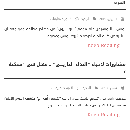
الحرة
الجديد
لا توجد تعليقات
24 يوليو، 2019
تونس - التونسيون علم موقع "التونسيون" من مصادر مطلعة وموثوقة ان
الناءبة عن كتلة الحرة لحركة مشروع تونس وعضوة...
Keep Reading
مشاورات لإحياء "النداء التاريخي" .. فهل هي "ممكنة"
؟
الجديد
لا توجد تعليقات
4 فبراير، 2019
خديجة رزوق في تصريح لافت على اذاعة "شمس أف أم"، كشف اليوم الاثنين
4 فيفري 2019، رئيس كتلة "الحرة" لحركة "مشروع...
Keep Reading