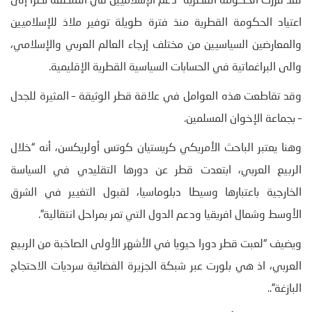
لقد قررت الحكومة القطرية “دعم الإسلاميين في المنطقة نظرا إلى
اعتياد الحكومة القطرية منذ فترة طويلة توفير ملاذ للإسلاميين
والمعارضين السياسيين من مختلف إرجاء العالم العربي والإسلامي،
والى البراغماتية في الحسابات السياسية القطرية الإقليمية.
وقد تقاطعت هذه العوامل في علاقة قطر الوثيقة – المثيرة للجدل
– بجماعة الإخوان المسلمين.
وهنا يعتبر الباحث الأمريكي كريستيان كوتس أولريكسن، أنه “خلال
الربيع العربي، ابتعدت قطر عن دورها التقليدي في السياسة
الخارجية باعتبارها وسيطا دبلوماسيا، لقبول التغيير في الشرق
الأوسط وشمال افريقيا ودعم الدول التي تمر بمراحل انتقالية”.
ويضيف “لعبت قطر دورا حيويا في الأشهر الأولى الصاخبة من الربيع
العربي، اذ هي بلورت عبر شبكة الجزيرة الفضائية سرديات الاحتجاج
البازغة”..