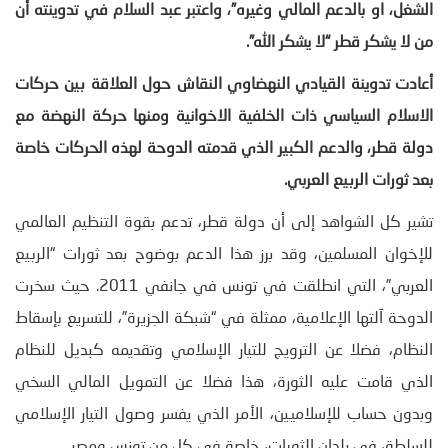
الشغل، او بالدعم المالي وغيره”، واعتبر عبد السلام في تدوينته أن
من لا يشكر قطر “لا يشكر الله”.
أعادت تدوينة القيادي النهضاوي النقاش حول العلاقة بين حركات
الاسلام السياسي ذات الخلفية الاخوانية ومنها حركة النهضة مع
دولة قطر، والدعم الكبير الذي قدمته الدوحة لهذه الحركات خاصة
بعد ثورات الربيع العربي.
تشير كل الشواهد إلى أن دولة قطر، تدعم بقوة التنظيم العالمي
للإخوان المسلمين، وقد برز هذا الدعم بوضوح بعد ثورات “الربيع
العربي”، التي انطلقت في تونس في جانفي 2011. حيث سخرت
الدوحة آلتها الإعلامية، ممثلة في “شبكة الجزيرة”، للتسريع بإسقاط
النظام، فضلا عن الترويج للتيار الإسلامي وتقديمه كبديل للنظام
الذي قامت عليه الثورة، هذا فضلا عن التمويل المالي السخي
وبدون حساب للإسلاميين، الأمر الذي يفسر وصول التيار الإسلامي
للسلطة، في بلدان الثورات، خاصة في كل من تونس ومصر.