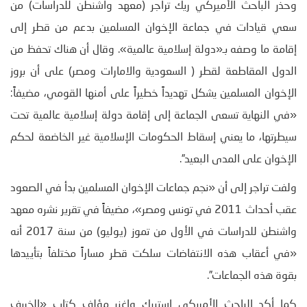
وحذر الباحث الأميركي ريك تراجر (معهد واشنطن للدراسات) من
سعي قيادات في جماعة الإخوان المسلمين بدعم من قطر إلى
إقامة ما وصفه بـ«دولة إسلامية عالمية». وقال أن هناك تحفظ من
الدول المقاطعة لقطر ( السعودية والامارات ومصر) على أن بروز
الإخوان المسلمين يشكل تهديداً خطيراً على أمنها القومي، مضيفاً:
«في النهاية تسعى الجماعة إلى إقامة دولة إسلامية عالمية تحت
سيطرتها، ما يعني إسقاط الحكومات الإسلامية غير الخاضعة لحكم
الإخوان على المدى البعيد”.
ولفت تراجر إلى أن «نجم جماعات الإخوان المسلمين بدأ في الصعود
عقب أحداث 2011 في تونس ومصر»، مضيفاً في تقرير نشره معهد
واشنطن للدراسات في الأول من تموز (يوليو) من سنة 2017 أنه
«في أعقاب هذه الانتفاضات سلكت قطر مساراً مختلفاً بتأييدها
بقوة هذه الجماعات”.
كما أكد الباحث الأمريكي استيرك واغنر مؤلف كتاب «الخريف