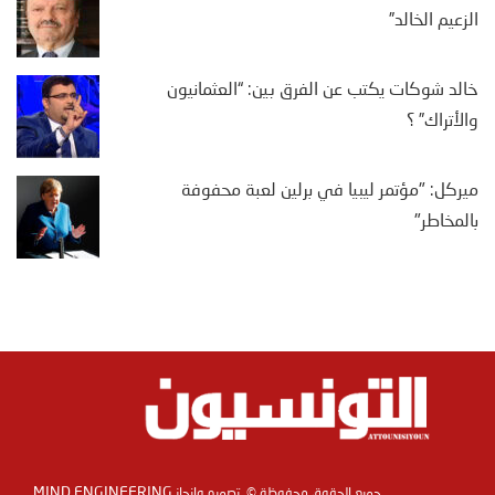
الزعيم الخالد”
خالد شوكات يكتب عن الفرق بين: “العثمانيون
والأتراك” ؟
ميركل: "مؤتمر ليبيا في برلين لعبة محفوفة
بالمخاطر"
MIND ENGINEERING
جميع الحقوق محفوظة ©. تصميم وانجاز