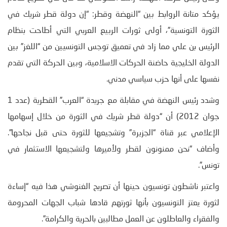
يؤكد متانة الروابط بين “النهضة وقطر: “إن دولة قطر شريك في
الثورة التونسية”، أولى ثورات الربيع العربي التي أطاحت بنظام
الرئيس بن علي مما زاد في تعميق توجس التونسيين من “اللغز” بين
الدولة الخليجية حاضنة الحركات الاسلامية، وبين الحركة التي تقدم
نفسها على أنها حزب سياسي مدني.
وشدد رئيس النهضة في مقابلة مع جريدة “العرب” القطرية (عدد 1
جوان 2012) أن “دولة قطر شريك في الثورة من خلال إسهامها
الإعلامي عبر قناة “الجزيرة” وتشجيعها للثورة حتى قبل نجاحها”.
وأضاف “نحن ممنونون لقطر ولأميرها ولتشجيعها الاستثمار في
تونس”.
واعتبر ناشطون تونسيون حينها أن تصريح الغنوشي هذا فيه “إساءة
لثورة يعتز التونسيون بأنها ثورتهم قادها شباب الجهات المحرومة
والفقراء والعاطلون عن العمل مطالبين بالحرية والكرامة”.