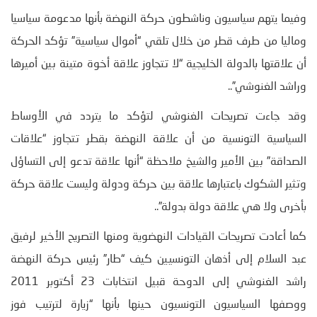
وفيما يتهم سياسيون وناشطون حركة النهضة بأنها مدعومة سياسيا
وماليا من طرف قطر من خلال تلقي “أموال سياسية” تؤكد الحركة
أن علاقتها بالدولة الخليجية “لا تتجاوز علاقة أخوة متينة بين أميرها
وراشد الغنوشي”..
وقد جاءت تصريحات الغنوشي لتؤكد ما يتردد في الأوساط
السياسية التونسية من أن علاقة النهضة بقطر تتجاوز “علاقات
الصداقة” بين الأمير والشيخ ملاحظة “أنها علاقة تدعو إلى التساؤل
وتثير الشكوك باعتبارها علاقة بين حركة ودولة وليست علاقة حركة
بأخرى ولا هي علاقة دولة بدولة”..
كما أعادت تصريحات القيادات النهضوية ومنها التصريح الأخير لرفيق
عبد السلام إلى أذهان التونسيين كيف “طار” رئيس حركة النهضة
راشد الغنوشي إلى الدوحة قبيل انتخابات 23 أكتوبر 2011
ووصفها السياسيون التونسيون حينها بأنها “زيارة لترتيب فوز