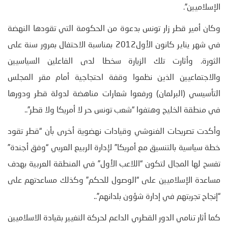
الإسلاميين”.
وكان أمير قطر زار تونس بدعوة من الحكومة التي تقودها النهضة
في شهر يناير كانون الأول2012 بمناسبة الاحتفال بمرور سنة على
الثورة. وأثارت تلك الزيارة سخطا لدى الفاعلين السياسيين
والاجتماعيين الذين نظموا وقفة احتجاجية أمام مقر المجلس
التأسيسي (البرلمان) ورفعوا شعارات مناهضة لدولة قطر ودورها
في منطقة الخليج وهتفوا “شعب تونس حر لا أمريكا ولا قطر”..
وأكدت تصريحات الغنوشي وقيادات نهضوية أخرى بأن “قطر تقود
خطة سياسية بالتنسيق مع أمريكا” لإدارة الربيع العربي “وفق أجندة”
تفسح لها المجال لتكون “اللاعب الأول” في المنطقة العربية بهدف
مساعدة الإسلاميين على “الوصول للحكم” وكذلك مساعدتهم على
“إنجاح تجربتهم في إدارة شؤون بلدانهم”..
كما أثار تنامي الدور القطري الداعم لحركة التغيير بقيادة الاسلاميين