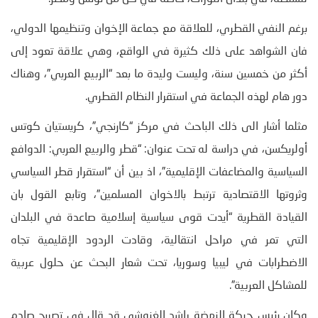
برغم النفي القطري، للعلاقة مع جماعة الإخوان وتنظيمها الدولي،
فان الشواهد على ذلك كثيرة في الواقع، وهي علاقة تعود إلى
أكثر من خمسين سنة، وليست وليدة ما بعد “الربيع العربي”، وهناك
دور هام لهذه الجماعة في استقرار النظام القطري.
مثلما أشار الى ذلك الباحث في مركز “كارنجي”، كريستيان كوتس
أولريكسن، في دراسة له تحت عنوان: “قطر والربيع العربي: الدوافع
السياسية والمضاعفات الإقليمية”، اذ بين أن “استقرار قطر السياسي
وثروتها الاقتصادية ترتبط بالاخوان المسلمين”، وتابع القول بان
القيادة القطرية “أيدت قوى سياسية إسلامية صاعدة في البلدان
التي تمر في مراحل انتقالية، وقادت الردود الإقليمية تجاه
الاضطرابات في ليبيا وسوريا، تحت شعار البحث عن حلول عربية
للمشاكل العربية”.
وكان رئيس حركة النهضة راشد الغنوشي قد قال في تصريح صادم