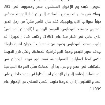
العربي: كيف ربح الإخوان المسلمون مصر وخسروها في 891
يوماً» في تقرير له بـ«ذي آتلنتيك» إلى أن قرار الدوحة »عكَس
جزئياً ميولاتها الآيديولوجية: فقد كان الأمير مقرباً من رجل الدين
المصري يوسف القرضاوي، المرشد الروحي لـ(الإخوان المسلمين)
الذي عاش في قطر منذ عام 1961، وكانت قناة (الجزيرة) قد
وفّرت منصة للقرضاوي وغيره من شخصيات الإخوان لفترة طويلة
بهدف تعزيز الآيديولوجية الثيوقراطية للجماعة، ولكن قرار الدوحة
عكس أيضاً اعتباراتها الاستراتيجية، فمع فوز فروع الإخوان في
الانتخابات في مصر وتونس، بدا أن الجماعة تمثّل الموجة السياسية
المستقبلية، إضافة إلى أن الإخوان لم يشكلوا أي تهديد داخلي على
النظام القطري، إذ أن الدوحة طوت الفصل المحلي من الإخوان عام
1999 “.