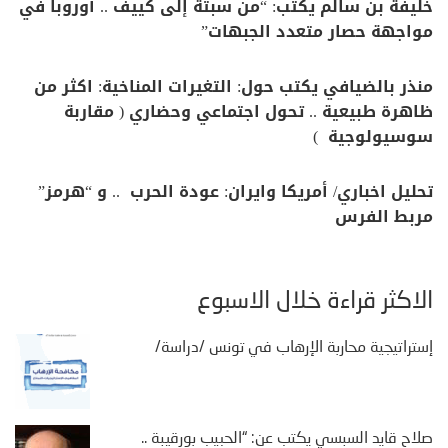
خليفة بن سالم يكتب: “من سبتة إلى كييف .. أوروبا في
مواجهة حصار متعدد الجبهات”
منذر بالضيافي يكتب حول: التغيرات المناخية: اكثر من
ظاهرة طبيعية .. تحول اجتماعي وحضاري ( مقاربة
سوسيولوجية )
تحليل اخباري/ أمريكا وايران: عودة الحرب .. و “هرمز”
مربط الفرس
الأكثر قراءة خلال الأسبوع
إستراتيجية محاربة الإرهاب في تونس /دراسة/
صلاح قايد السبسي يكتب عن: “الحبيب بورقيبة ..