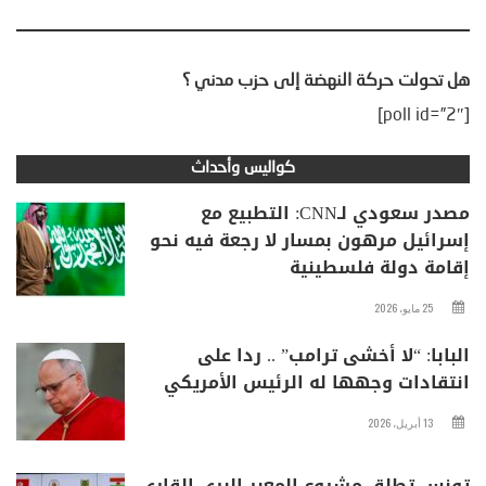
هل تحولت حركة النهضة إلى حزب مدني ؟
[poll id=”2″]
كواليس وأحداث
مصدر سعودي لـCNN: التطبيع مع
إسرائيل مرهون بمسار لا رجعة فيه نحو
إقامة دولة فلسطينية
25 مايو، 2026
البابا: “لا أخشى ترامب” .. ردا على
انتقادات وجهها له الرئيس الأمريكي
13 أبريل، 2026
تونس تطلق مشروع المعبر البري القاري