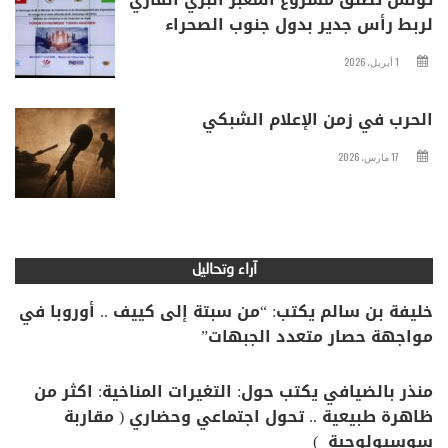
لربط رأس جدير بدول جنوب الصحراء
1 أبريل، 2026
الحرب في زمن الإعلام الشبكي
17 مارس، 2026
آراء وتحاليل
خليفة بن سالم يكتب: “من سبتة إلى كييف .. أوروبا في
مواجهة حصار متعدد الجبهات”
منذر بالضيافي يكتب حول: التغيرات المناخية: اكثر من
ظاهرة طبيعية .. تحول اجتماعي وحضاري ( مقاربة
سوسيولوجية )