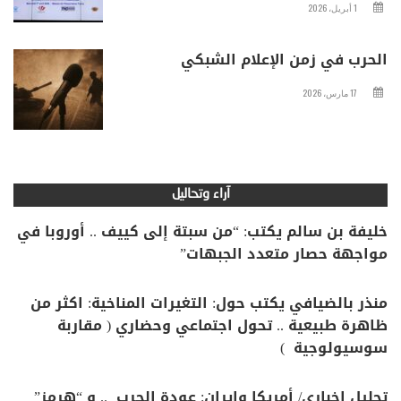
1 أبريل، 2026
الحرب في زمن الإعلام الشبكي
17 مارس، 2026
آراء وتحاليل
خليفة بن سالم يكتب: “من سبتة إلى كييف .. أوروبا في
مواجهة حصار متعدد الجبهات”
منذر بالضيافي يكتب حول: التغيرات المناخية: اكثر من
ظاهرة طبيعية .. تحول اجتماعي وحضاري ( مقاربة
سوسيولوجية )
تحليل اخباري/ أمريكا وايران: عودة الحرب .. و “هرمز”