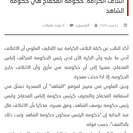
ائتلاف الكرامة: حكومة الفخفاخ هي حكومة
الشاهد
التونسيون
لا توجد تعليقات
11 فبراير، 2020
أكد النائب عن كتلة ائتلاف الكرامة عبد اللطيف العلوي أن الائتلاف
أدى ما عليه وأن الكرة الآن لدى رئيس الحكومة المكلّف إلياس
الفخفاخ، مشيرا إلى أن حكومته في مأزق وأن الائتلاف خارج
الحكومة، إلا اذا حدثت معجزة.
وبيّن العلوي في تصريح لموقع “الشاهد” أن المعجزة تتمثّل في
استفاقة الفخفاخ والتصرف كرئيس حكومة إلياس الفخفاخ وليس
رئيس حكومة يوسف الشاهد، وفق تعبيره، مذكّرا بأن الائتلاف قال
منذ البداية إن “حكومة الرئيس ستكون حكومة الشاهد وثبت ذلك
بالكاشف”، حسب قوله.