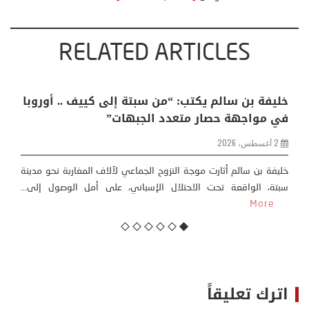
RELATED ARTICLES
 التغيرات المناخية: اكثر
خليفة بن سالم يكتب: “من سب
ل اجتماعي وحضاري (
في مواجهة حصار متعدد الج
2 أغسطس، 2026
خليفة بن سالم أثارت موجة النزوح الج
سبتة، الواقعة تحت الاحتلال الإسب
ع التغييرات المناخية ” المتطرفة”،
More
ين أطردنا ...
More
اترك تعليقاً