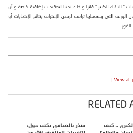
 ” الثلاثاء الكبير ” فائزا و ذلك تجنبا لتعقيدات إضافية خاصة و أن
لورقة التي يستعملها ترامب لرفض الإعتراف بنتائج الإنتخابات أو
لفوز.
RELATED 
لكبرى .. كيف
منذر بالضيافي يكتب حول:
خل
إنسان والعالم؟
التغيرات المناخية: اكثر من
سب