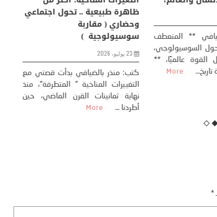
ظاهرة طبيعية .. تحول اجتماعي
مو
وحضاري ( مقاربة
سوسيولوجية )
ضيافي ** المنعطف
تحول السوسيولوجي،
خل
23 يوليو، 2026
 القوة عالميًا، **
ال
تاريخ...
More
سب
كتب: منذر بالضيافي بدأت قصتي مع
عل
التغييرات المناخية ” المتطرفة”، منذ
نهاية ثمانينات القرن الماضي، حين
أطردنا ...
More
ـ
*