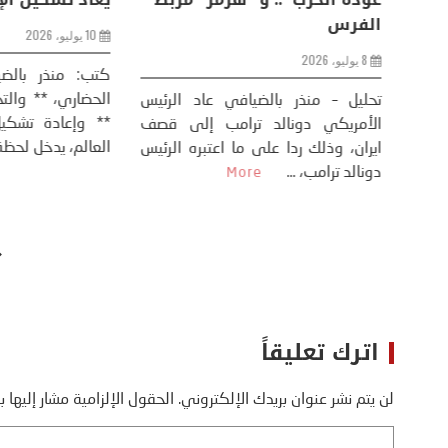
الفرس
10 يوليو، 2026
8 يوليو، 2026
كتب: منذر بال
الحضاري، ** وال
عيد،
تحليل – منذر بالضيافي عاد الرئيس
** وإعادة تشكيل
طلسي
الأمريكي دونالد ترامب إلى قصف
العالم، يدخل لحظة 
أسره،
ايران، وذلك ردا على ما اعتبره الرئيس
دونالد ترامب، ...
More
اترك تعليقاً
لن يتم نشر عنوان بريدك الإلكتروني.
الحقول الإلزامية مشار إليها ب