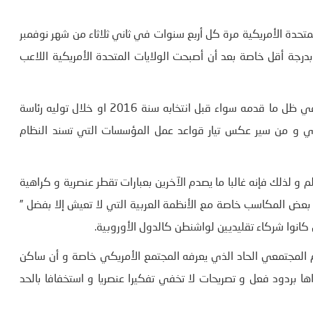
لمتحدة الأمريكية مرة كل أربع سنوات في ثاني ثلاثاء من شهر نوفمبر
رجة أقل خاصة بعد أن أصبحت الولايات المتحدة الأمريكية اللاعب
و لا شك أن سياسات دونالد ترامب قد زادت من هذا الاهتمام في ظل ما قدمه سواء قبل انتخابه سنة 2016 او خلال توليه رئاسة
وي و من سير عكس تيار قواعد عمل المؤسسات التي تسند النظام
م و لذلك فإنه غالبا ما يصدم الآخرين بعبارات تقطر عنصرية و كراهية
ه بعض المكاسب خاصة مع الأنظمة العربية التي لا تعيش إلا بفضل ”
انوا شركاء تقليديين لواشنطن كالدول الأوروبية.
 المجتمعي الحاد الذي يعرفه المجتمع الأمريكي خاصة و أن ساكن
ها بردود فعل و تصريحات لا تخفي تفكيرا عنصريا و استخفافا بالحد