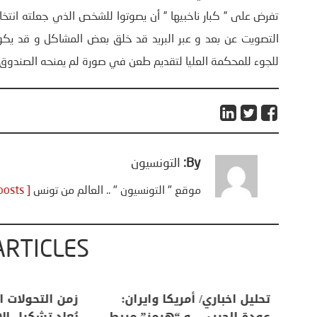
تفرض على ” كبار ناخبيها ” أن يصوتوا للشخص الذي جعلته انتخابات
التصويت عن بعد و عبر البريد قد خلق بعض المشاكل و قد يكون ا
للجوء للمحكمة العليا لتقديم طعن في صورة لم يمنحه الصندوق ا
By:
التونسيون
موقع " التونسيون " .. العالم من تونس
[ View all posts ]
ARTICLES
اعات
تحليل اخباري/ أمريكا وايران:
زمن التحولات ا
من
عودة الحرب .. و “هرمز” مربط
يُعاد تشكيل ال