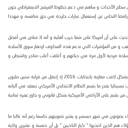
 إلى سطح الأحداث و ساهم في دعم حظوظ المرشح الديمقراطي جون
 رافضا التخلي عن إستعمال عبارات جارحة في حق منافسه و مهددا
يث على أن أمريكا على شفا حرب أهلية و أنه لا مناص في أفضل
و شغب و من المؤشرات التي تدعم هذه المخاوف ازدهار سوق الأسلحة
أسلحة فردية لأول مرة في حياتهم و أغلقت أغلب متاجر واشنطن و
يبدو أن خطاب ترامب هو الذي ساهم في إرتفاع عدد الناخبين بشكل لافت مقارنة بانتخابات 2016 إذ إنتقل من قرابة ستين مليون
تبسيطيا بقدر ما يتسم النظام الانتخابي الأمريكي بتعقد في آلياته
لكل من يقيم على الأراضي الأمريكية بشكل قانوني و جاوز عمره ثمانية
 يصوتون في شهر ديسمبر و يعتبر تصويتهم حاسما رغم أنه غالبا ما
لاء هم الذين انتخبوا ” كبار الناخبين ” بل أن خمسة و عشرين ولاية