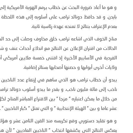
و هو ما أعاد ضرورة البحث عن خطاب يرمم الهوية الأمريكية
بايدن. و قد حافظ دونالد ترامب على أسلوبه إلى هذه اللحظة
بعدم الإعتراف بنتائج لا تمنحه عهدة رئاسية ثانية.
مناخ الخوف الذي اشاعه ترامب خلق مخاوف وصلت إلى حد الحد
الحالات من اقتران الإعلان عن النتائج مع اندلاع أحداث عنف 
الفردية في الأسابيع الأخيرة إذ اقتنى خمسة ملايين أمريكي 
ولايات أخرى أبوابها و حصنها أصحابها بستائر إضافية.
ناخب إلى مائة مليون ناخب. و بقدر ما يبدو أسلوب دونالد ترامب 
من خلال ما يمكن اعتباره ” مزجا ” بين الاقتراع المباشر المتاح 
عشر عاما و بين ” الهيئة الإنتخابية ” و التي تمثل ” كبار الناخبين ” .
و هو تقليد دستوري وقع تكريسه منذ القرن الثامن عشر و هؤلاء
يعكس النتائج التي يكشفها انتخاب ” الناخبين العاديين ” لأن هؤ