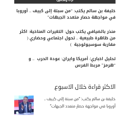
آراء وتحاليل
خليفة بن سالم يكتب: “من سبتة إلى كييف .. أوروبا
في مواجهة حصار متعدد الجبهات”
منذر بالضيافي يكتب حول: التغيرات المناخية: اكثر
من ظاهرة طبيعية .. تحول اجتماعي وحضاري (
مقاربة سوسيولوجية )
تحليل اخباري/ أمريكا وايران: عودة الحرب .. و
“هرمز” مربط الفرس
الأكثر قراءة خلال الأسبوع
خليفة بن سالم يكتب: “من سبتة إلى كييف ..
أوروبا في مواجهة حصار متعدد الجبهات”