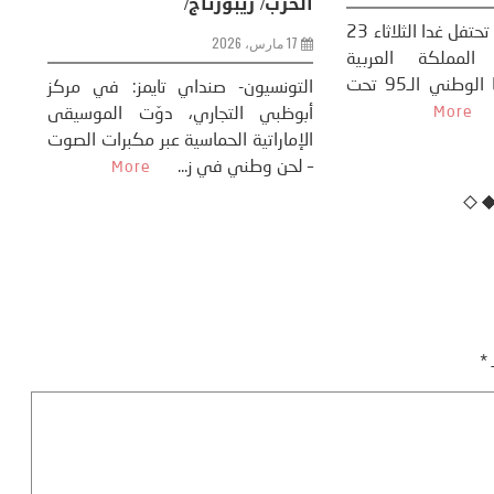
ال
تونس- التونسيون تحتفل غدا الثلاثاء 23
سبتمبر 2025 المملكة العربية
 “أغلب المنازل التي
السعودية بعيدها الوطني الـ95 تحت
ن مأهولة بالسكّان…
ال
شعار “عزّنا بطب...
واطنين تحت الأنقاض
More
أب
ال
– 
ـ
*