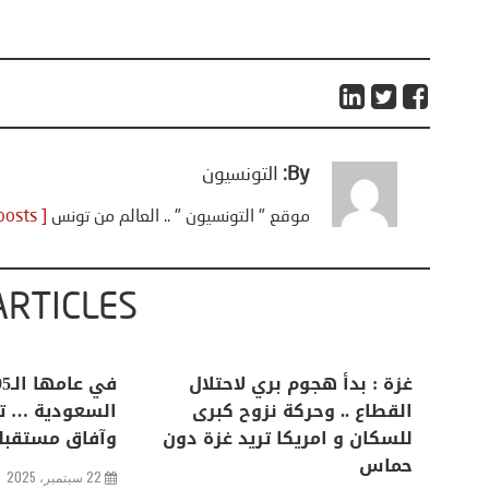
By:
التونسيون
موقع " التونسيون " .. العالم من تونس
[ View all posts ]
ARTICLES
جعت
صورة اليوم: رئيس وزراء
غزة : بدأ هجوم
بريطانيا يساعد ترمب في
القطاع .. وحرك
التقاط أوراق الاتفاق التجاري
للسكان و امريك
خلال قمة السبع بكندا
حماس