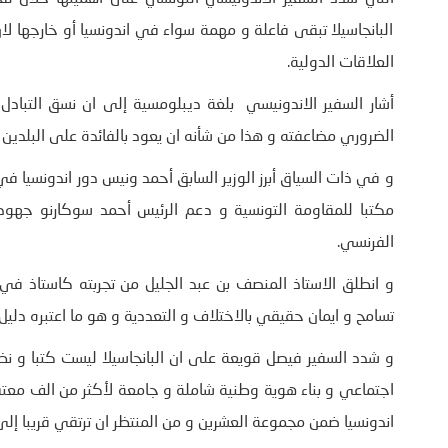
البانجاسيلا تبقى فاعلة و مهمة سواء في اندونسيا أو خارجها لا
العلاقات الدولية.
أشار السفير الاندونيسي بلغة ديبلومسية إلى ان نسق التباد
الضروري مضاعفته و هذا من شأنه ان يعود بالفائدة على البلدين
و في ذات السياق أبرز الوزير السابق أحمد ونيس دور اندونسيا 
مكتبا للمقاومة التونسية و دعم الرئيس أحمد سوكارنو جهود ا
الفرنسي.
و انطلق الاستاذ المنصف بن عبد الجليل من تجربته كاستاذ في 
تسامح و ايمان حقيقي بالاختلاف و التعددية و هو ما اعتبره دل
و شدد السفير فيصل قويعة على ان البانجاسيلا ليست كتبا و 
اجتماعي و بناء هوية وطنية شاملة و جامعة لأكثر من الف معتق
اندونسيا ضمن مجموعة العشرين و من المنتظر ان ترتقي قريبا إلى المرتبة 11 لافضل اقتصاد