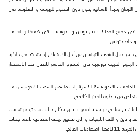
ن الايمان بمبدأ الانسانية يحول دون الخضوع للهيمنة و الغطرسة في
ل في جميع المجالات بين تونس و اندونسيا يبقى ضعيفا و انه من
 و خاصة تونس .
في دعم نضال الشعب التونسي من أجل الاستقلال إذ فتحت في جاكرتا
لزعيم الحبيب بورقيبة في المنعرج الحاسم للنضال ضد الاستعمار
الجامعات الاندونيسية للاشارة إلى ما يميز الشعب الاندونيسي من
يل تخلص من سطوة الفكر الكلامي .
نظريات بل مباديء وقع تطبيقها بصدق فكان ذلك سبب توفير تماسك
د و دين و آلاف اللهجات و إلى تحقيق نهضة اقتصادية لافتة جعلت
يات العالم.