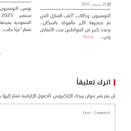
 أظهر
17 يونيو، 2025
23 سبتمبر، 2025
ايات
 عودة
صورة اليوم: رئيس وزراء بريطانيا يساعد
التونسيون- وكالات
ترمب في التقاط أوراق الاتفاق التجاري
تمّ تدميرها الآ
خلال قمة السبع بكندا....
وعدد كبير من الم
More
وي...
More
اترك تعليقاً
لن يتم نشر عنوان بريدك الإلكتروني.
الحقول الإلزامية مشار إليها ب