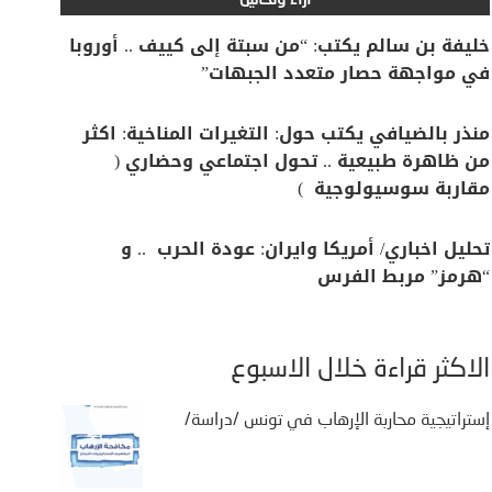
آراء وتحاليل
خليفة بن سالم يكتب: “من سبتة إلى كييف .. أوروبا
في مواجهة حصار متعدد الجبهات”
منذر بالضيافي يكتب حول: التغيرات المناخية: اكثر
من ظاهرة طبيعية .. تحول اجتماعي وحضاري (
مقاربة سوسيولوجية )
تحليل اخباري/ أمريكا وايران: عودة الحرب .. و
“هرمز” مربط الفرس
الأكثر قراءة خلال الأسبوع
إستراتيجية محاربة الإرهاب في تونس /دراسة/