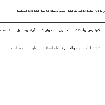
خشى ترامب” .. ردا على انتقادات وجهها له الرئيس الأمريكي
كواليس وأحداث
تقارير
حوارات
آراء وتحاليل
الاقتص
Home
/
العرب والعالم
/
البانجاسيلا .. أيديولوجيا توحيد اندونسيا