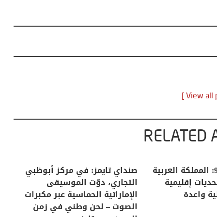
RELATED 
 بري لاحتلال
في عامها الـ95: المملكة العربية
صن
ة نزوح كبرى
السعودية … تحديات إقليمية
ال
ا تريد غزة دون
وآفاق مستقبلية واعدة
ال
ال
22 سبتمبر، 2025