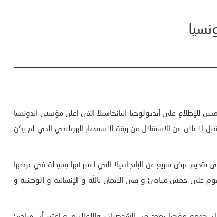
ونسيا
ين للإطلاع على أيديولوجيا البانجاسيلا التي اعلن مؤسس اندونسيا
سوكارنو عن مبادئها يوم غرة جوان 1945 أسابيع قبل الاعلان عن الاستقلال من ربقة الاستعمار الهولندي الذي لم يكن
 تقديم عرض سريع عن البانجاسيلا التي اعتبر أنها بسيطة في عرضها
قوم على خمس مبادئ و هي الايمان بالله و الإنسانية و الوطنية و
ء جمعه مؤخرا بعدد من الشخصيات والاعلاييم و اعتبر أن مبادئ