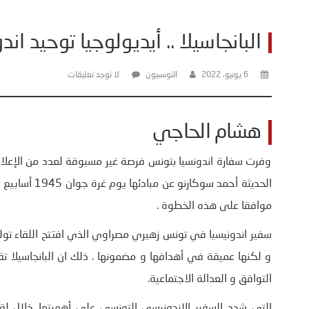
البانجاسيلا .. أيديولوجيا توحيد اند
6 يونيو، 2022
التونسيون
لا توجد تعليقات
هشام الحاجي
وفرت سفارة اندونسيا بتونس فرصة غير مسبوقة لعدد من الإعلامي
الحديثة أحمد 
موافقا على هذه الخطوة .
سفير اندونيسيا في تونس زهيري مصراوي الذي افتتح اللقاء تولى
و لكنها عميقة في أهدافها و مضمونها . ذلك ان البانجاسيلا ت
التوافق و العدالة الاجتماعية.
التي شدد السفير الاندونيسي التونسي على أهميتها خلال لقا