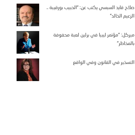
صلاح قايد السبسي يكتب عن: “الحبيب بورقيبة ..
الزعيم الخالد”
ميركل: "مؤتمر ليبيا في برلين لعبة محفوفة
بالمخاطر"
التسخير في القانون وفي الواقع
داي تايمز: في مركز أبوظبي
تجاري، دوّت الموسيقى
إماراتية الحماسية عبر مكبرات
صوت – لحن وطني في زمن